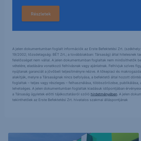
Részletek
A jelen dokumentumban foglalt információk az Erste Befektetési Zrt. (székhely:
19/2002; tőzsdetagság: BÉT Zrt.; a továbbiakban: Társaság) által hitelesnek t
felelősséget nem vállal. A jelen dokumentumban foglaltak nem minősíthetők be
vételére, eladására vonatkozó felhívásnak vagy ajánlatnak. Felhívjuk szíves fig
nyújtanak garanciát a jövőbeli teljesítményre nézve. A tőkepiaci és makrogazd
alakítják, melyre a Társaságnak nincs befolyása, a befektető által hozott dö
foglaltak – teljes vagy részleges – felhasználása, többszörözése, publikálása,
lehetséges. A jelen dokumentumban foglaltak kiadásuk időpontjában érvényese
a Társaság ügyletek előtti tájékoztatásról szóló
hirdetményében
. A jelen doku
tekinthetőek az Erste Befektetési Zrt. hivatalos szakmai álláspontjának