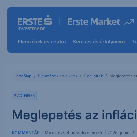
Elemzések és adatok
Keresés és árfolyamok
T
Kezdőlap
Elemzések és cikkek
Piaci hírek
Meglepetés az
PIACI HÍREK
Meglepetés az inflác
|
KOMMENTÁR
Miró József
Vezető elemző
2026. június 9