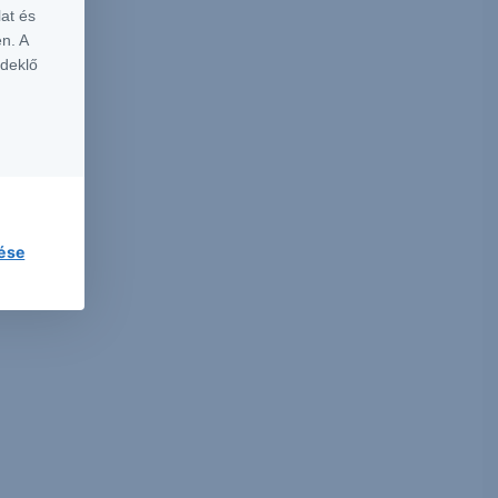
at és
n. A
rdeklő
lése