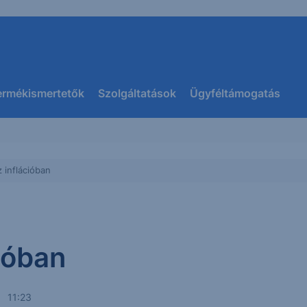
ermékismertetők
Szolgáltatások
Ügyféltámogatás
 inflációban
ióban
. 11:23