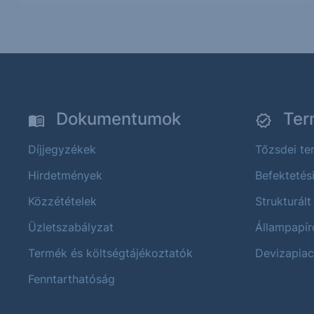
Dokumentumok
Ter
Díjjegyzékek
Tőzsdei t
Hirdetmények
Befektetés
Közzétételek
Strukturált
Üzletszabályzat
Állampapír
Termék és költségtájékoztatók
Devizapiac
Fenntarthatóság