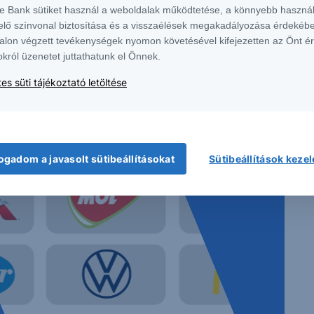
te Bank sütiket használ a weboldalak működtetése, a könnyebb használ
elő színvonal biztosítása és a visszaélések megakadályozása érdekébe
alon végzett tevékenységek nyomon követésével kifejezetten az Önt é
okról üzenetet juttathatunk el Önnek.
dó monetáris politika, majd a fiskális unortodoxia
es süti tájékoztató letöltése
csatlakozás horgony szerepe okozta hatások
nyított távolsága egyre inkább közelít a régiós
ogadom a javasolt sütibeállításokat
Sütibeállítások keze