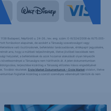
 1138 Budapest, Népfürdő u. 24-26.; tev. eng. szám: E-III/324/2008 és III/75.005-
artott forrásokon alapulnak, de azokért a Társaság szavatosságot vagy
fektetésre való ösztönzésnek, befektetési tanácsadásnak, értékpapír jegyzésére,
yelmét arra, hogy a múltbeli teljesítmények, illetve jövőbeli becslések nem
asági helyzetet, a befektetések és azok hozamai alakulását olyan tényezők
ntés következményei a Társaságra nem háríthatók át. A jelen dokumentumban
 átdolgozása, terjesztése kizárólag a Társaság előzetes írásos engedélyével
k. További részletek:
Erste Market Dokumentumok – Erste Market
oldalon, illetve
mentumban foglaltak kizárólag a szerző személyes véleményét tükrözik és nem