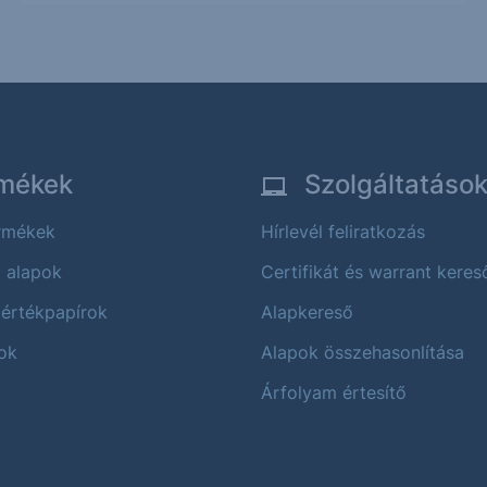
mékek
Szolgáltatáso
ermékek
Hírlevél feliratkozás
i alapok
Certifikát és warrant keres
 értékpapírok
Alapkereső
ok
Alapok összehasonlítása
Árfolyam értesítő