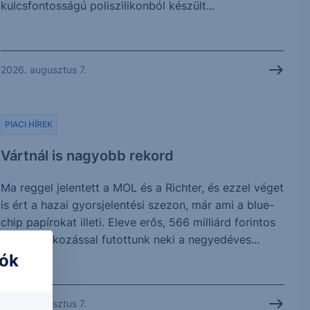
kulcsfontosságú poliszilikonból készült...
2026. augusztus 7.
PIACI HÍREK
Vártnál is nagyobb rekord
Ma reggel jelentett a MOL és a Richter, és ezzel véget
is ért a hazai gyorsjelentési szezon, már ami a blue-
chip papírokat illeti. Eleve erős, 566 milliárd forintos
profitvárakozással futottunk neki a negyedéves...
iók
2026. augusztus 7.