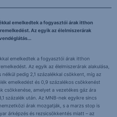
ékkal emelkedtek a fogyasztói árak itthon
áremelkedést. Az egyik az élelmiszerárak
 vendéglátás...
kkal emelkedtek a fogyasztói árak itthon
emelkedést. Az egyik az élelmiszerárak alakulása,
 nélkül pedig 2,1 százalékkal csökkent, míg az
lék emelkedést és 0,9 százalékos csökkenést
rak csökkenése, amelyet a vezetékes gáz ára
i 3,1 százalék után. Az MNB-nek egyikre sincs
 nemzetközi árak mozgatják, s a marzs stop is
yar árképzés és rezsicsökkentés miatt – az