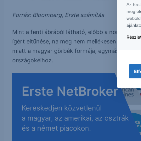
Az Ers
megfel
Forrás: Bloomberg, Erste számítás
webold
ajánlat
Mint a fenti ábrából látható, előbb a normalizáló
Részlet
ígért eltűnése, na meg nem mellékesen az EMU 
miatt a magyar görbék formája, egymáshoz viszo
országokéihoz.
Elf
Erste NetBroker
Kereskedjen közvetlenül
a magyar, az amerikai, az osztrák
és a német piacokon.