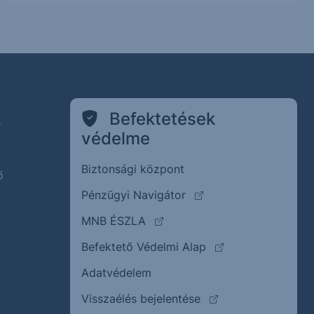
k
Befektetések
védelme
Biztonsági központ
ő
(külső oldalra ugrik)
Pénzügyi Navigátor
(külső oldalra ugrik)
MNB ÉSZLA
(külső oldalra ugrik
Befektető Védelmi Alap
Adatvédelem
(külső oldalra ugrik)
Visszaélés bejelentése