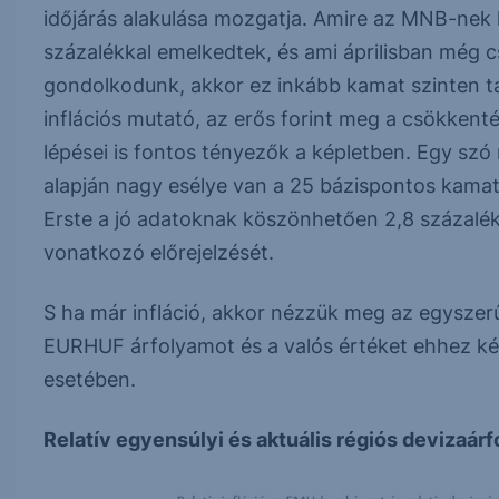
időjárás alakulása mozgatja. Amire az MNB-nek h
százalékkal emelkedtek, és ami áprilisban még c
gondolkodunk, akkor ez inkább kamat szinten t
inflációs mutató, az erős forint meg a csökkent
lépései is fontos tényezők a képletben. Egy szó 
alapján nagy esélye van a 25 bázispontos kama
Erste a jó adatoknak köszönhetően 2,8 százalékr
vonatkozó előrejelzését.
S ha már infláció, akkor nézzük meg az egyszerűs
EURHUF árfolyamot és a valós értéket ehhez ké
esetében.
Relatív egyensúlyi és aktuális régiós devizaár