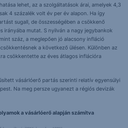
atása lehet, az a szolgáltatások árai, amelyek 4,3
sak 4 százalék volt év per év alapon. Ha így
artást sugall, de összességében a csökkenő
és irányába mutat. S nyilván a nagy jegybankok
mint száz, a meglepően jó alacsony infláció
tcsökkentésnek a következő ülésen. Különben az
a csökkentette az éves átlagos inflációra
ített vásárlóerő partás szerinti relatív egyensúlyi
pest. Na meg persze ugyanezt a régiós devizák
folyamok a vásárlóerő alapján számítva