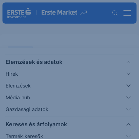
PIACI HÍREK
Elemzések és adatok
EURUSD: stabil a kurzus
Hírek
ERSTE TÍZÓRAI
Elemzések
|
2026. június 5. 09:56
Média hub
Gazdasági adatok
A nemzetközi devizapiacon továbbra sincsenek
Keresés és árfolyamok
jelentősebb elmozdulások az EURUSD
kurzusában. Tegnap nap végére enyhén erősödött
Termék keresők