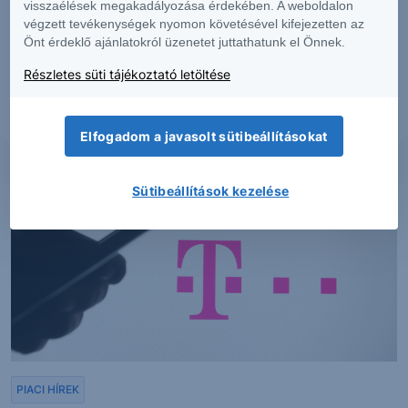
visszaélések megakadályozása érdekében. A weboldalon
dokumentumban foglaltak – teljes vagy részleges – felhasználása,
többszörözése, publikálása, átdolgozása, terjesztése kizárólag a Társaság
végzett tevékenységek nyomon követésével kifejezetten az
előzetes írásos engedélyével lehetséges. A jelen dokumentumban foglaltak
Önt érdeklő ajánlatokról üzenetet juttathatunk el Önnek.
kiadásuk időpontjában érvényesek. További részletek:
Erste Market
Dokumentumok – Erste Market
oldalon, illetve a Társaság ügyletek előtti
Részletes süti tájékoztató letöltése
tájékoztatásról szóló
hirdetményében
.
Elfogadom a javasolt sütibeállításokat
Sütibeállítások kezelése
PIACI HÍREK