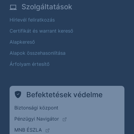
Szolgáltatások
Hírlevél feliratkozás
Certifikát és warrant kereső
Alapkereső
Alapok összehasonlítása
Árfolyam értesítő
Befektetések védelme
Biztonsági központ
(külső oldalra ugrik)
Pénzügyi Navigátor
(külső oldalra ugrik)
MNB ÉSZLA