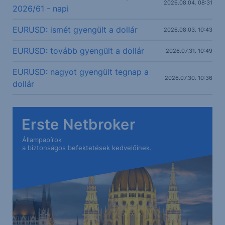
2026.08.04. 08:31
2026/61 - napi
EURUSD: ismét gyengült a dollár
2026.08.03. 10:43
EURUSD: tovább gyengült a dollár
2026.07.31. 10:49
EURUSD: nagyot gyengült tegnap a
2026.07.30. 10:36
dollár
Erste Netbroker
Állampapírok
a biztonságos befektetések kedvelőinek.