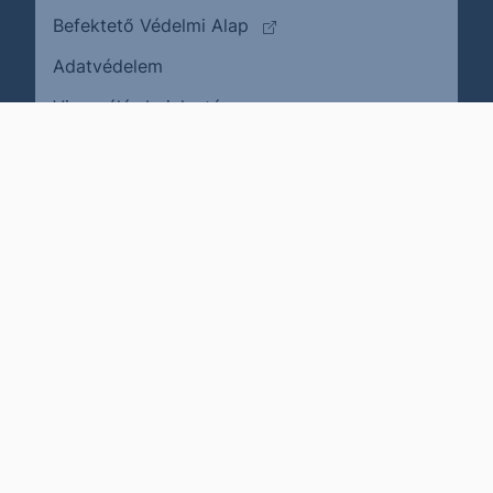
(külső oldalra ugrik)
Befektető Védelmi Alap
Adatvédelem
(külső oldalra ugrik)
Visszaélés bejelentése
Karrier
Impresszum
Cookie policy