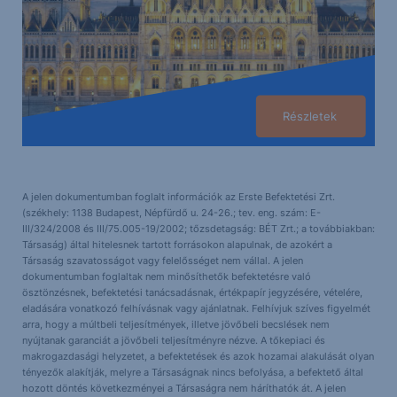
Részletek
A jelen dokumentumban foglalt információk az Erste Befektetési Zrt.
(székhely: 1138 Budapest, Népfürdő u. 24-26.; tev. eng. szám: E-
III/324/2008 és III/75.005-19/2002; tőzsdetagság: BÉT Zrt.; a továbbiakban:
Társaság) által hitelesnek tartott forrásokon alapulnak, de azokért a
Társaság szavatosságot vagy felelősséget nem vállal. A jelen
dokumentumban foglaltak nem minősíthetők befektetésre való
ösztönzésnek, befektetési tanácsadásnak, értékpapír jegyzésére, vételére,
eladására vonatkozó felhívásnak vagy ajánlatnak. Felhívjuk szíves figyelmét
arra, hogy a múltbeli teljesítmények, illetve jövőbeli becslések nem
nyújtanak garanciát a jövőbeli teljesítményre nézve. A tőkepiaci és
makrogazdasági helyzetet, a befektetések és azok hozamai alakulását olyan
tényezők alakítják, melyre a Társaságnak nincs befolyása, a befektető által
hozott döntés következményei a Társaságra nem háríthatók át. A jelen