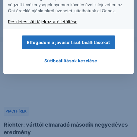
végzett tevékenységek nyomon követésével kifejezetten az
Erős lett a MOL második negyedéve
Önt érdeklő ajánlatokról üzenetet juttathatunk el Önnek.
Részletes süti tájékoztató letöltése
2026. augusztus 7.
Elfogadom a javasolt sütibeállításokat
Sütibeállítások kezelése
PIACI HÍREK
Richter: várttól elmaradó második negyedéves
eredmény