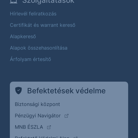
Szolgáltatások
Hírlevél feliratkozás
Certifikát és warrant kereső
Alapkereső
Alapok összehasonlítása
Árfolyam értesítő
Befektetések védelme
Biztonsági központ
(külső oldalra ugrik)
Pénzügyi Navigátor
(külső oldalra ugrik)
MNB ÉSZLA
(külső oldalra ugrik)