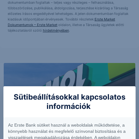
dokumentumban foglaltak – teljes vagy részleges – felhasználása,
többszörözése, publikálása, átdolgozása, terjesztése kizárólag a Társaság
előzetes írásos engedélyével lehetséges. A jelen dokumentumban foglaltak
kiadásuk időpontjában érvényesek. További részletek:
Erste Market
Dokumentumok – Erste Market
oldalon, illetve a Társaság ügyletek előtti
tájékoztatásról szóló
hirdetményében
.
Sütibeállításokkal kapcsolatos
információk
Az Erste Bank sütiket használ a weboldalak működtetése, a
könnyebb használat és megfelelő színvonal biztosítása és a
PIACI HÍREK
visszaélések megakadályozása érdekében. A weboldalon