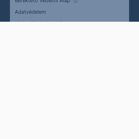
Befektető Védelmi Alap
Adatvédelem
(külső oldalra ugrik)
Visszaélés bejelentése
Karrier
Impresszum
Cookie policy
Jogi nyilatkozat