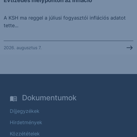
Évtizedes mélyponton az infláció
A KSH ma reggel a júliusi fogyasztói inflációs adatot
tette...
2026. augusztus 7.
Dokumentumok
Díjjegyzékek
Hirdetmények
Közzétételek