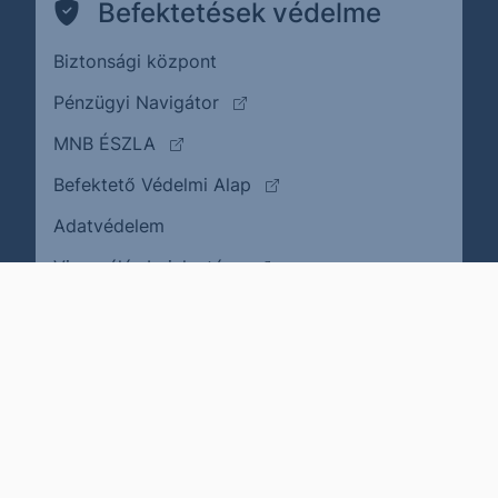
Befektetések védelme
Biztonsági központ
(külső oldalra ugrik)
Pénzügyi Navigátor
(külső oldalra ugrik)
MNB ÉSZLA
(külső oldalra ugrik)
Befektető Védelmi Alap
Adatvédelem
(külső oldalra ugrik)
Visszaélés bejelentése