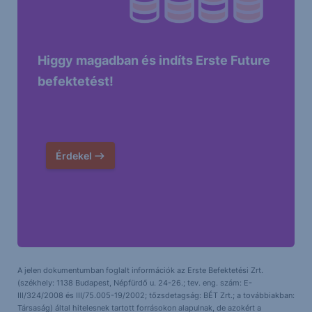
Higgy magadban és indíts Erste Future
befektetést!
Érdekel
A jelen dokumentumban foglalt információk az Erste Befektetési Zrt.
(székhely: 1138 Budapest, Népfürdő u. 24-26.; tev. eng. szám: E-
III/324/2008 és III/75.005-19/2002; tőzsdetagság: BÉT Zrt.; a továbbiakban:
Társaság) által hitelesnek tartott forrásokon alapulnak, de azokért a