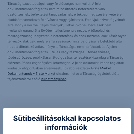
Társaság szavatosságot vagy felelősséget nem vállal. A jelen
dokumentumban foglaltak nem minősíthetők befektetésre való
ösztönzésnek, befektetési tanácsadásnak, értékpapír jegyzésére, vételére,
eladására vonatkozó felhívásnak vagy ajánlatnak. Felhívjuk szíves figyelmét
arra, hogy a múltbeli teljesítmények, illetve jövőbeli becslések nem
nyújtanak garanciát a jövőbeli teljesítményre nézve. A tőkepiaci és
makrogazdasági helyzetet, a befektetések és azok hozamai alakulását olyan
tényezők alakítják, melyre a Társaságnak nincs befolyása, a befektető által
hozott döntés következményei a Társaságra nem háríthatók át. A jelen
dokumentumban foglaltak – teljes vagy részleges – felhasználása,
többszörözése, publikálása, átdolgozása, terjesztése kizárólag a Társaság
előzetes írásos engedélyével lehetséges. A jelen dokumentumban foglaltak
kiadásuk időpontjában érvényesek. További részletek:
Erste Market
Dokumentumok – Erste Market
oldalon, illetve a Társaság ügyletek előtti
tájékoztatásról szóló
hirdetményében
.
Sütibeállításokkal kapcsolatos
információk