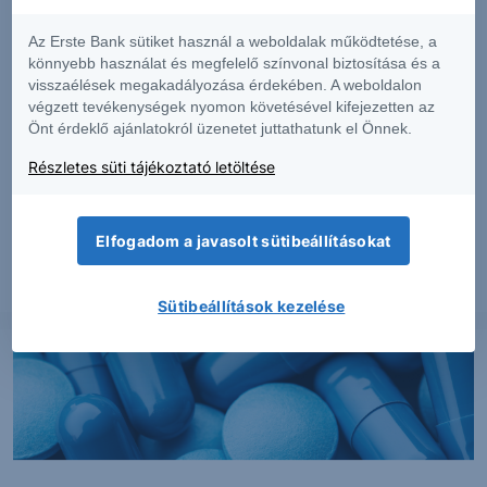
Az Erste Bank sütiket használ a weboldalak működtetése, a
könnyebb használat és megfelelő színvonal biztosítása és a
visszaélések megakadályozása érdekében. A weboldalon
végzett tevékenységek nyomon követésével kifejezetten az
Önt érdeklő ajánlatokról üzenetet juttathatunk el Önnek.
PIACI HÍREK
Részletes süti tájékoztató letöltése
Erős lett a MOL második negyedéve
Elfogadom a javasolt sütibeállításokat
2026. augusztus 7.
Sütibeállítások kezelése