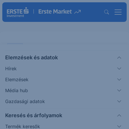
CHART
Elemzések és adatok
USDHUF: Fordult
Hírek
ÖTLETGYÁR CHART
Elemzések
|
2026. június 3. 15:44
Média hub
Gazdasági adatok
Az iráni háború lezárása ismét távolabbinak tűnik,
Keresés és árfolyamok
aminek hatására nőttek az inflációs félelmek a...
Termék keresők