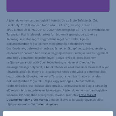
A jelen dokumentumban foglalt információk az Erste Befektetési Zrt.
(székhely: 1138 Budapest, Népfürdő u. 24-26.; tev. eng. szám: E-
III/324/2008 és III/75.005-19/2002; tőzsdetagság: BÉT Zrt.; a továbbiakban:
Társaság) által hitelesnek tartott forrásokon alapulnak, de azokért a
Társaság szavatosságot vagy felelősséget nem vállal. A jelen
dokumentumban foglaltak nem minősíthetők befektetésre való
ösztönzésnek, befektetési tanácsadásnak, értékpapír jegyzésére, vételére,
eladására vonatkozó felhívásnak vagy ajánlatnak. Felhívjuk szíves figyelmét
arra, hogy a múltbeli teljesítmények, illetve jövőbeli becslések nem
nyújtanak garanciát a jövőbeli teljesítményre nézve. A tőkepiaci és
makrogazdasági helyzetet, a befektetések és azok hozamai alakulását olyan
tényezők alakítják, melyre a Társaságnak nincs befolyása, a befektető által
hozott döntés következményei a Társaságra nem háríthatók át. A jelen
dokumentumban foglaltak – teljes vagy részleges – felhasználása,
többszörözése, publikálása, átdolgozása, terjesztése kizárólag a Társaság
előzetes írásos engedélyével lehetséges. A jelen dokumentumban foglaltak
kiadásuk időpontjában érvényesek. További részletek:
Erste Market
Dokumentumok – Erste Market
oldalon, illetve a Társaság ügyletek előtti
tájékoztatásról szóló
hirdetményében
.