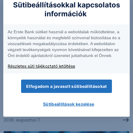
Sütibeállításokkal kapcsolatos
információk
Az Erste Bank sütiket használ a weboldalak működtetése, a
könnyebb használat és megfelelő színvonal biztosítása és a
visszaélések megakadályozása érdekében. A weboldalon
végzett tevékenységek nyomon követésével kifejezetten az
Önt érdeklő ajánlatokról üzenetet juttathatunk el Önnek.
Részletes süti tájékoztató letöltése
PIACI HÍREK
Elfogadom a javasolt sütibeállításokat
Erős lett a MOL második negyedéve
Sütibeállítások kezelése
2026. augusztus 7.