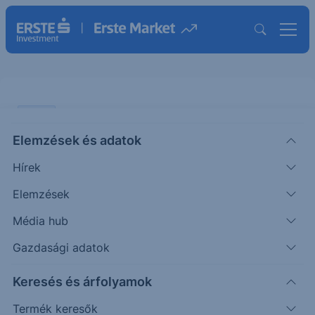
CHART
Elemzések és adatok
Arany: Fontos szint közelében
Hírek
ÖTLETGYÁR CHART
Elemzések
|
2026. június 3. 14:48
Média hub
Gazdasági adatok
Az iráni háború kezdete óta tartó korrekció után az
Keresés és árfolyamok
arany árfolyama megérkezett a 200 napos
mozgóátlaghoz....
Termék keresők