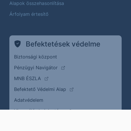
Alapok összehasonlítása
Árfolyam értesítő
Befektetések védelme
Biztonsági központ
(külső oldalra ugrik)
Pénzügyi Navigátor
(külső oldalra ugrik)
MNB ÉSZLA
(külső oldalra ugrik)
Befektető Védelmi Alap
Adatvédelem
(külső oldalra ugrik)
Visszaélés bejelentése