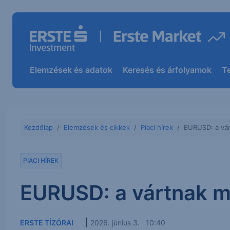
Elemzések és adatok
Keresés és árfolyamok
T
Kezdőlap
Elemzések és cikkek
Piaci hírek
EURUSD: a várt
PIACI HÍREK
EURUSD: a vártnak me
|
ERSTE TÍZÓRAI
2026. június 3. 10:40