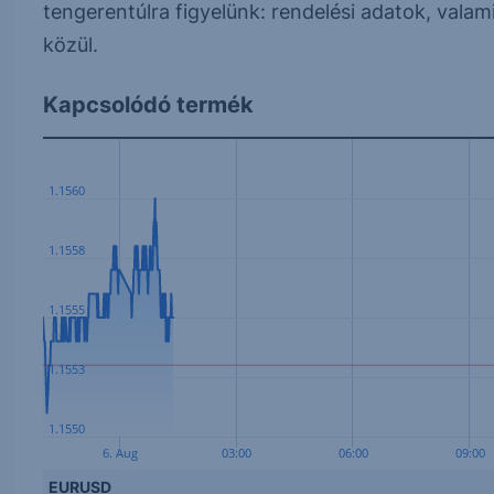
tengerentúlra figyelünk: rendelési adatok, vala
közül.
Kapcsolódó termék
1.1560
1.1558
1.1555
1.1553
1.1550
6. Aug
03:00
06:00
09:00
EURUSD