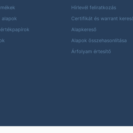
ermékek
Hírlevél feliratkozás
i alapok
Certifikát és warrant keres
 értékpapírok
Alapkereső
ok
Alapok összehasonlítása
Árfolyam értesítő