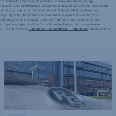
artott forrásokon alapulnak, de azokért a Társaság szavatosságot vagy
fektetésre való ösztönzésnek, befektetési tanácsadásnak, értékpapír jegyzésére,
yelmét arra, hogy a múltbeli teljesítmények, illetve jövőbeli becslések nem
asági helyzetet, a befektetések és azok hozamai alakulását olyan tényezők
ntés következményei a Társaságra nem háríthatók át. A jelen dokumentumban
 átdolgozása, terjesztése kizárólag a Társaság előzetes írásos engedélyével
k. További részletek:
Erste Market Dokumentumok – Erste Market
oldalon, illetve a