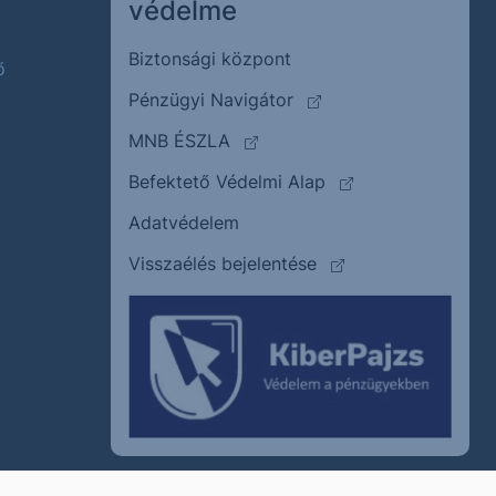
védelme
Biztonsági központ
ő
(külső oldalra ugrik)
Pénzügyi Navigátor
(külső oldalra ugrik)
MNB ÉSZLA
(külső oldalra ugrik
Befektető Védelmi Alap
Adatvédelem
(külső oldalra ugrik)
Visszaélés bejelentése