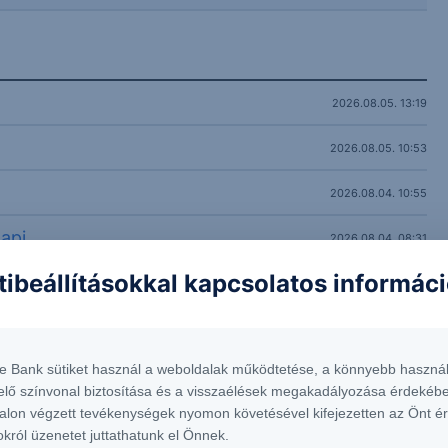
2026.08.05. 13:19
2026.08.05. 10:53
2026.08.04. 10:55
napi
2026.08.04. 08:31
tibeállításokkal kapcsolatos informác
2026.08.03. 10:43
2026.07.31. 10:49
te Bank sütiket használ a weboldalak működtetése, a könnyebb használ
2026.07.30. 10:36
elő színvonal biztosítása és a visszaélések megakadályozása érdekébe
alon végzett tevékenységek nyomon követésével kifejezetten az Önt é
2026.07.30. 08:19
okról üzenetet juttathatunk el Önnek.