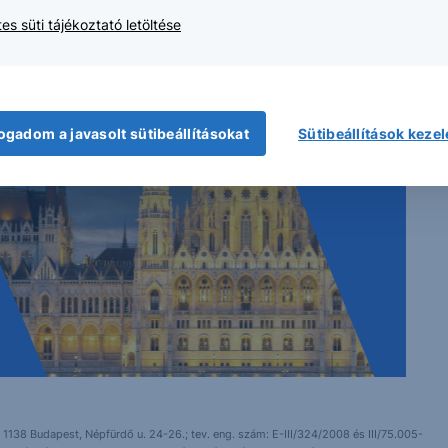
2026.07.29. 16:33
es süti tájékoztató letöltése
ogadom a javasolt sütibeállításokat
Sütibeállítások keze
 1138 Budapest, Népfürdő u. 24-26.; tev. eng. szám: E-III/324/2008 és III/75.005-