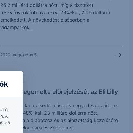
25,2 milliárd dollárra nőtt, míg a tisztított
részvényenkénti nyereség 28%-kal, 2,06 dollárra
emelkedett. A növekedést elsősorban a
vidámparkok...
2026. augusztus 5.
PIACI HÍREK
iók
Ismét megemelte előrejelzését az Eli Lilly
Az Eli Lilly kiemelkedő második negyedévet zárt: az
at és
árbevétel 48%-kal, 23 milliárd dollárra nőtt,
n. A
elsősorban a diabétesz és az elhízottság kezelésére
rdeklő
szolgáló Mounjaro és Zepbound...