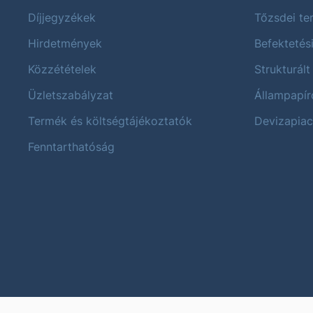
Díjjegyzékek
Tőzsdei t
Hirdetmények
Befektetés
Közzétételek
Strukturált
Üzletszabályzat
Állampapír
Termék és költségtájékoztatók
Devizapiac
Fenntarthatóság