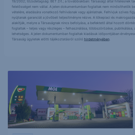
19/2002; tőzsdetagság: BÉT Zrt.; a továbbiakban: Társaság) által hitelesnek t
felelősséget nem vállal. A jelen dokumentumban foglaltak nem minősíthetők be
vételére, eladására vonatkozó felhívásnak vagy ajánlatnak. Felhívjuk szíves fig
nyújtanak garanciát a jövőbeli teljesítményre nézve. A tőkepiaci és makrogazd
alakítják, melyre a Társaságnak nincs befolyása, a befektető által hozott dö
foglaltak – teljes vagy részleges – felhasználása, többszörözése, publikálása,
lehetséges. A jelen dokumentumban foglaltak kiadásuk időpontjában érvényese
Társaság ügyletek előtti tájékoztatásról szóló
hirdetményében
.