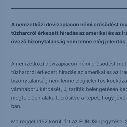
A nemzetközi devizapiacon némi erősödést mut
tűzharcról érkezett híradás az amerikai és az irá
övező bizonytalanság nem lenne elég jelentős k
A nemzetközi devizapiacon némi erősödést muta
tűzharcról érkezett híradás az amerikai és az irán
bizonytalanság nem lenne elég jelentős kockázat,
vámháború kérdését, új tarifák belengetésén ker
megfelelően alakult, erősítve a képet, hogy jö
ban.
Ma reggel 1,162 körül járt az EURUSD jegyzése. 