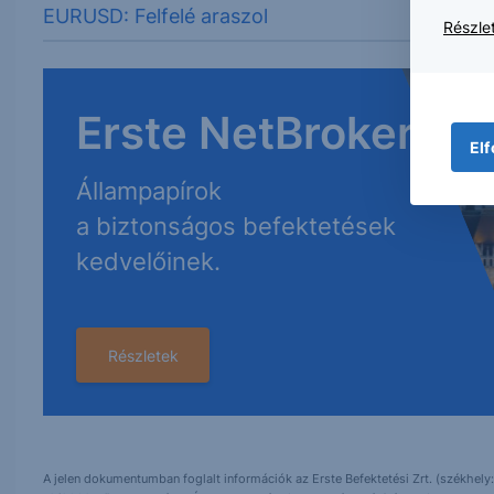
EURUSD: Felfelé araszol
Részlet
Erste NetBroker
Elf
Állampapírok
a biztonságos befektetések
kedvelőinek.
Részletek
A jelen dokumentumban foglalt információk az Erste Befektetési Zrt. (székhely: