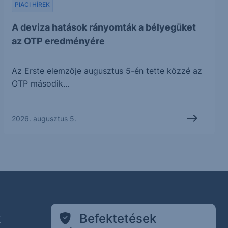
PIACI HÍREK
A deviza hatások rányomták a bélyegüket
az OTP eredményére
Az Erste elemzője augusztus 5-én tette közzé az
OTP második...
2026. augusztus 5.
k
Befektetések