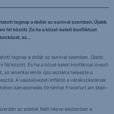
atott tegnap a dollár az euróval szemben. Újabb
ni fél között. És ha a közel-keleti konfliktust
ockázat, az...
tott tegnap a dollár az euróval szemben. Újabb
i fél között. És ha a közel-keleti konfliktust övező
 az amerikai elnök újra asztalra helyezte a
esztül. A valutaövezeti infláció a várakozásoknak
vő héten kamatemelés történhet Frankfurt am Main-
Szerdán az adatok felől nézve elsősorban a