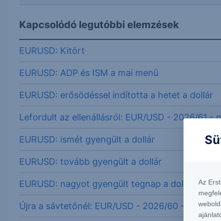
Kapcsolódó legutóbbi elemzések
EURUSD: Kitört
EURUSD: ADP és ISM a mai menü
EURUSD: erősödéssel indította a hetet a dollár
Lefordult az ellenállásról: EUR/USD - 2026/61 - 
Sü
EURUSD: ismét gyengült a dollár
EURUSD: tovább gyengült a dollár
Az Ers
EURUSD: nagyot gyengült tegnap a dollár
megfel
webold
Újra a sávtetőnél: EUR/USD - 2026/60 - napi
ajánlat