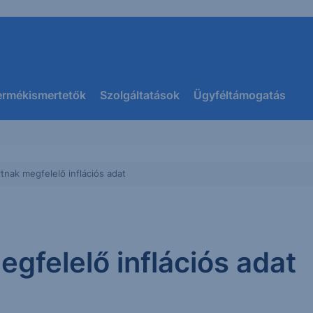
ermékismertetők
Szolgáltatások
Ügyféltámogatás
nak megfelelő inflációs adat
gfelelő inflációs adat