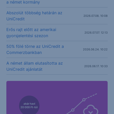
a német kormány
Abszolút többség határán az
2026.07.08. 10:08
UniCredit
Erős rajt előtt az amerikai
2026.07.07. 12:13
gyorsjelentési szezon
50% fölé törne az UniCredit a
2026.06.24. 10:22
Commerzbankban
A német állam elutasította az
2026.06.17. 10:33
UniCredit ajánlatát