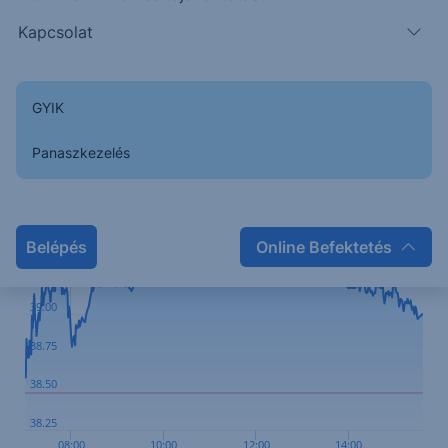
A mostani tranzakció engedélyeztetése várhatóan
Kapcsolat
hónapokig tart és az elszámolásra csak jövő év
első felében kerül sor.
GYIK
Kapcsolódó termékek
Panaszkezelés
39.75
39.50
Belépés
Online Befektetés
39.25
39.00
38.75
38.50
38.25
08:00
10:00
12:00
14:00