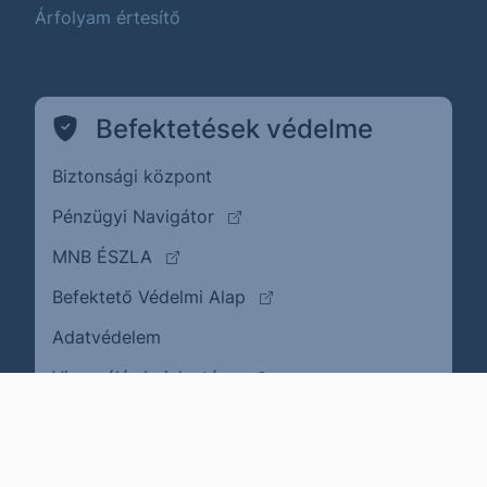
Árfolyam értesítő
Befektetések védelme
Biztonsági központ
(külső oldalra ugrik)
Pénzügyi Navigátor
(külső oldalra ugrik)
MNB ÉSZLA
(külső oldalra ugrik)
Befektető Védelmi Alap
Adatvédelem
(külső oldalra ugrik)
Visszaélés bejelentése