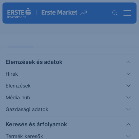
PIACI HÍREK
Elemzések és adatok
Bőven átlépte a 30%-os küszöböt
Hírek
az UniCredit
Elemzések
ERSTE TÍZÓRAI
Média hub
|
2026. június 3. 09:39
Gazdasági adatok
Keresés és árfolyamok
A Commerzbank részvények 7,58%-át ajánlották
fel tegnapig az UniCredit számára, amivel a
Termék keresők