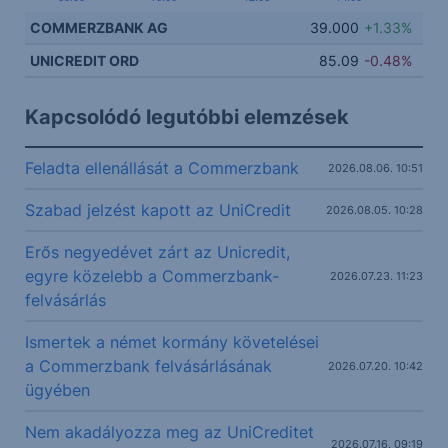
COMMERZBANK AG
39.000
+1.33%
UNICREDIT ORD
85.09
-0.48%
Kapcsolódó legutóbbi elemzések
Feladta ellenállását a Commerzbank
2026.08.06. 10:51
Szabad jelzést kapott az UniCredit
2026.08.05. 10:28
Erős negyedévet zárt az Unicredit,
egyre közelebb a Commerzbank-
2026.07.23. 11:23
felvásárlás
Ismertek a német kormány követelései
a Commerzbank felvásárlásának
2026.07.20. 10:42
ügyében
Nem akadályozza meg az UniCreditet
2026.07.16. 09:19