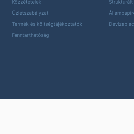
Közzétételek
Strukturált
Üzletszabályzat
Állampapír
Termék és költségtájékoztatók
Devizapiac
Fenntarthatóság