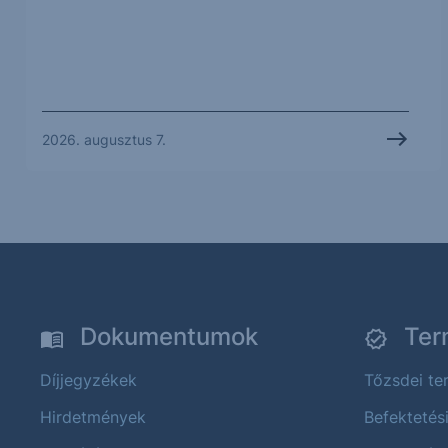
2026. augusztus 7.
Dokumentumok
Ter
Díjjegyzékek
Tőzsdei t
Hirdetmények
Befektetés