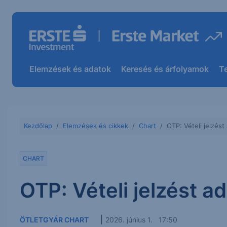
Elemzések és adatok
Keresés és árfolyamok
T
Kezdőlap
Elemzések és cikkek
Chart
OTP: Vételi jelzést
CHART
OTP: Vételi jelzést a
|
ÖTLETGYÁR CHART
2026. június 1. 17:50