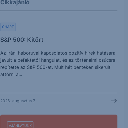
Cikkajánló
CHART
S&P 500: Kitört
Az iráni háborúval kapcsolatos pozitív hírek hatására
javult a befektetői hangulat, és ez történelmi csúcsra
repítette az S&P 500-at. Múlt hét pénteken sikerült
áttörni a...
2026. augusztus 7.
AJÁNLATUNK