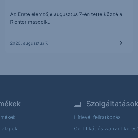
Az Erste elemzője augusztus 7-én tette közzé a
Richter második...
2026. augusztus 7.
mékek
Szolgáltatáso
ermékek
Hírlevél feliratkozás
i alapok
Certifikát és warrant keres