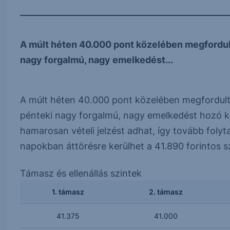
A múlt héten 40.000 pont közelében megfordult 
nagy forgalmú, nagy emelkedést...
A múlt héten 40.000 pont közelében megfordult 
pénteki nagy forgalmú, nagy emelkedést hozó k
hamarosan vételi jelzést adhat, így tovább foly
napokban áttörésre kerülhet a 41.890 forintos sz
Támasz és ellenállás szintek
1. támasz
2. támasz
41.375
41.000