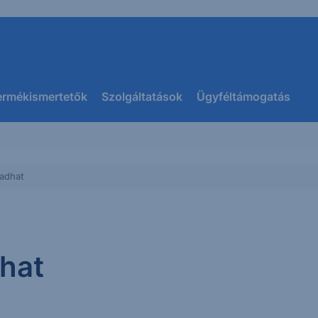
ermékismertetők
Szolgáltatások
Ügyféltámogatás
 adhat
dhat