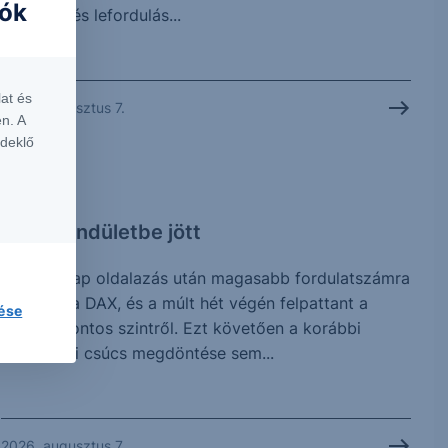
iók
megtört, és lefordulás...
at és
2026. augusztus 7.
n. A
rdeklő
CHART
DAX: Lendületbe jött
Néhány nap oldalazás után magasabb fordulatszámra
kapcsolt a DAX, és a múlt hét végén felpattant a
lése
25.508 pontos szintről. Ezt követően a korábbi
történelmi csúcs megdöntése sem...
2026. augusztus 7.