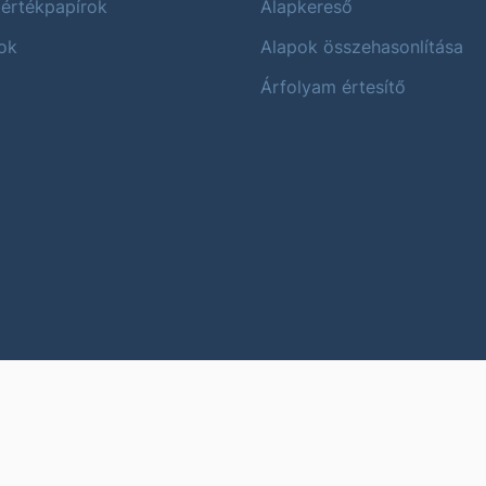
 értékpapírok
Alapkereső
ok
Alapok összehasonlítása
Árfolyam értesítő
Karrier
Impres