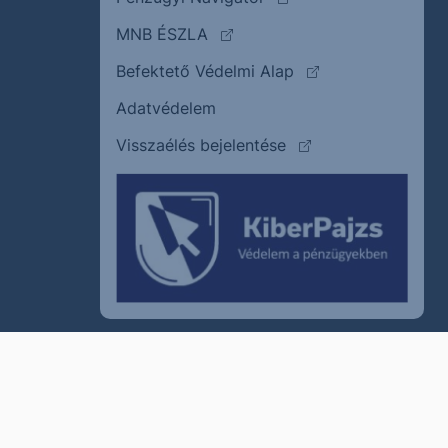
(külső oldalra ugrik)
MNB ÉSZLA
(külső oldalra ugrik
Befektető Védelmi Alap
Adatvédelem
(külső oldalra ugrik)
Visszaélés bejelentése
szum
Cookie policy
Jogi nyilatkozat
Kapcsolat
© 2011–2026
Erste Befektetési Zrt.