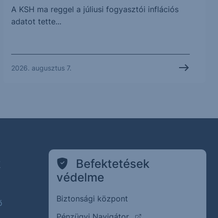
A KSH ma reggel a júliusi fogyasztói inflációs
adatot tette...
2026. augusztus 7.
k
Befektetések
védelme
Biztonsági központ
ő
(külső oldalra ugrik)
Pénzügyi Navigátor