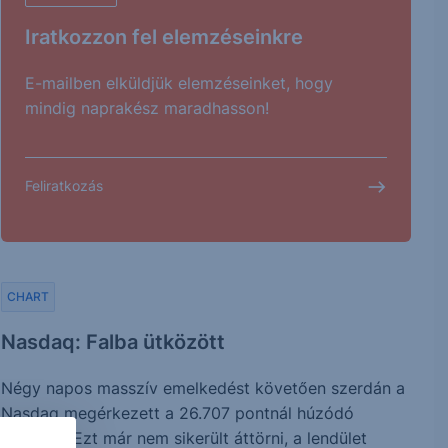
Iratkozzon fel elemzéseinkre
E-mailben elküldjük elemzéseinket, hogy
mindig naprakész maradhasson!
Feliratkozás
CHART
Nasdaq: Falba ütközött
Négy napos masszív emelkedést követően szerdán a
Nasdaq megérkezett a 26.707 pontnál húzódó
szinthez. Ezt már nem sikerült áttörni, a lendület