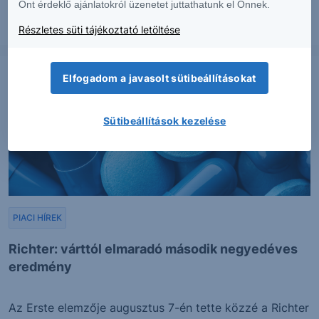
Önt érdeklő ajánlatokról üzenetet juttathatunk el Önnek.
Részletes süti tájékoztató letöltése
2026. augusztus 7.
Elfogadom a javasolt sütibeállításokat
Sütibeállítások kezelése
PIACI HÍREK
Richter: várttól elmaradó második negyedéves
eredmény
Az Erste elemzője augusztus 7-én tette közzé a Richter