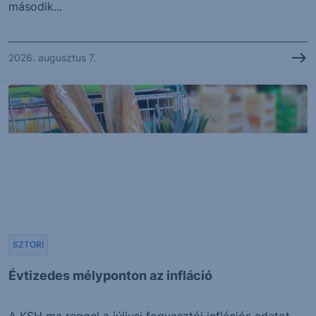
második...
2026. augusztus 7.
SZTORI
Évtizedes mélyponton az infláció
A KSH ma reggel a júliusi fogyasztói inflációs adatot