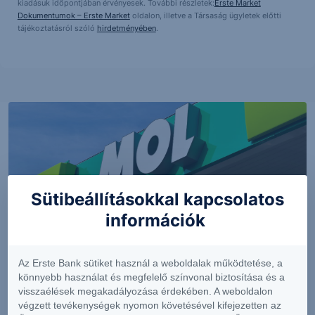
kiadásuk időpontjában érvényesek. További részletek:
Erste Market
Dokumentumok – Erste Market
oldalon, illetve a Társaság ügyletek előtti
tájékoztatásról szóló
hirdetményében
.
Sütibeállításokkal kapcsolatos
információk
PIACI HÍREK
Az Erste Bank sütiket használ a weboldalak működtetése, a
könnyebb használat és megfelelő színvonal biztosítása és a
Erős lett a MOL második negyedéve
visszaélések megakadályozása érdekében. A weboldalon
végzett tevékenységek nyomon követésével kifejezetten az