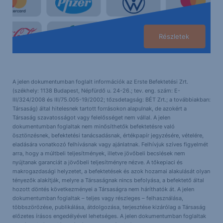
Részletek
A jelen dokumentumban foglalt információk az Erste Befektetési Zrt.
(székhely: 1138 Budapest, Népfürdő u. 24-26.; tev. eng. szám: E-
III/324/2008 és III/75.005-19/2002; tőzsdetagság: BÉT Zrt.; a továbbiakban:
Társaság) által hitelesnek tartott forrásokon alapulnak, de azokért a
Társaság szavatosságot vagy felelősséget nem vállal. A jelen
dokumentumban foglaltak nem minősíthetők befektetésre való
ösztönzésnek, befektetési tanácsadásnak, értékpapír jegyzésére, vételére,
eladására vonatkozó felhívásnak vagy ajánlatnak. Felhívjuk szíves figyelmét
arra, hogy a múltbeli teljesítmények, illetve jövőbeli becslések nem
nyújtanak garanciát a jövőbeli teljesítményre nézve. A tőkepiaci és
makrogazdasági helyzetet, a befektetések és azok hozamai alakulását olyan
tényezők alakítják, melyre a Társaságnak nincs befolyása, a befektető által
hozott döntés következményei a Társaságra nem háríthatók át. A jelen
dokumentumban foglaltak – teljes vagy részleges – felhasználása,
többszörözése, publikálása, átdolgozása, terjesztése kizárólag a Társaság
előzetes írásos engedélyével lehetséges. A jelen dokumentumban foglaltak