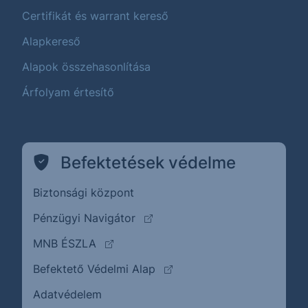
Certifikát és warrant kereső
Alapkereső
Alapok összehasonlítása
Árfolyam értesítő
Befektetések védelme
Biztonsági központ
(külső oldalra ugrik)
Pénzügyi Navigátor
(külső oldalra ugrik)
MNB ÉSZLA
(külső oldalra ugrik)
Befektető Védelmi Alap
Adatvédelem