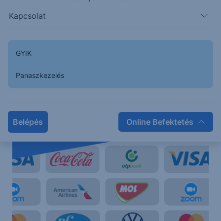
Kapcsolat
GYIK
Panaszkezelés
Erste Netbroker
Kereskedjen közvetlenül a magyar, az osztrák, a német
és az amerikai piacon
Belépés
Online Befektetés