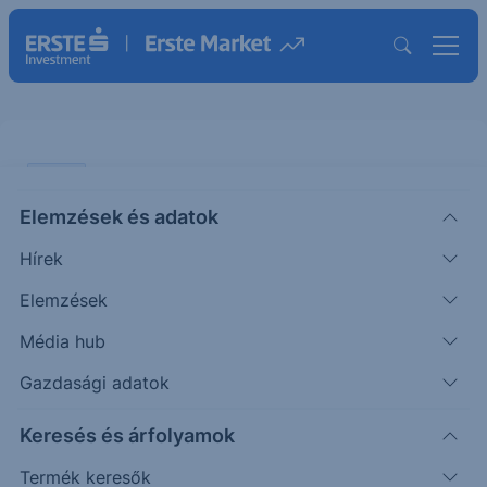
CHART
Elemzések és adatok
USDHUF: Meglehet a 300
Hírek
ÖTLETGYÁR CHART
Elemzések
|
2026. május 27. 14:10
Média hub
Gazdasági adatok
Múlt hét óta erősödött a forint a dollárral szemben
Keresés és árfolyamok
is, miután lefordult a 313-as ellenállás szintről.
Amennyiben a...
Termék keresők