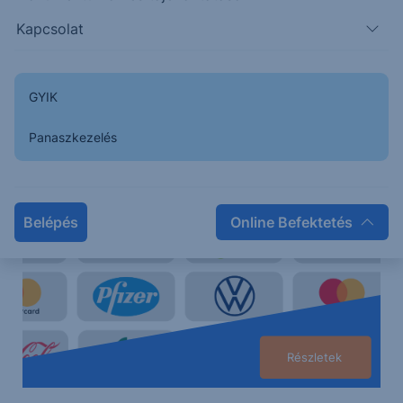
Kapcsolat
Erste Netbroker
Kereskedjen közvetlenül a magyar, az osztrák, a német
GYIK
és az amerikai piacon
Panaszkezelés
Belépés
Online Befektetés
Részletek