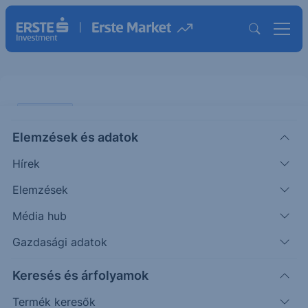
PIACI HÍREK
Elemzések és adatok
Pozitív lett a japán
Hírek
külkereskedelmi mérleg
Elemzések
ERSTE REGGELI
Média hub
|
2026. május 21. 10:15
Gazdasági adatok
Keresés és árfolyamok
Japán kereskedelmi mérlege áprilisban 301,9
milliárd jenes többletet mutatott, szemben az egy
Termék keresők