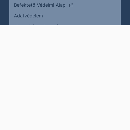
(külső oldalra ugrik)
Befektető Védelmi Alap
Adatvédelem
(külső oldalra ugrik)
Visszaélés bejelentése
Karrier
Impresszum
Cookie policy