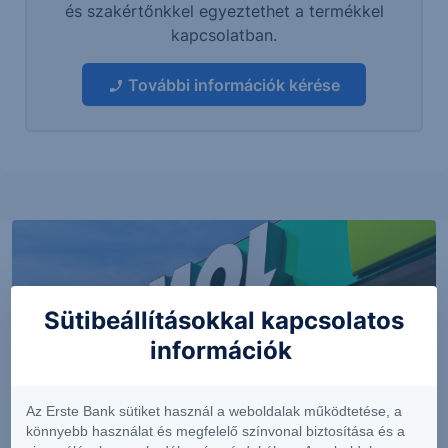
és szakértőnkkel egyeztethet a termékkel
kapcsolatban.
További információk kérése
Sütibeállításokkal kapcsolatos
információk
Az Erste Bank sütiket használ a weboldalak működtetése, a
könnyebb használat és megfelelő színvonal biztosítása és a
PIACI HÍREK