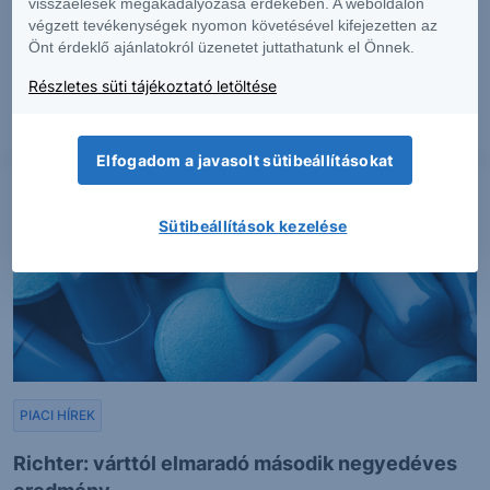
visszaélések megakadályozása érdekében. A weboldalon
végzett tevékenységek nyomon követésével kifejezetten az
Erős lett a MOL második negyedéve
Önt érdeklő ajánlatokról üzenetet juttathatunk el Önnek.
Részletes süti tájékoztató letöltése
2026. augusztus 7.
Elfogadom a javasolt sütibeállításokat
Sütibeállítások kezelése
PIACI HÍREK
Richter: várttól elmaradó második negyedéves