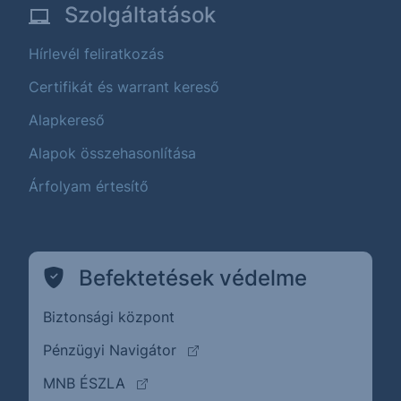
Szolgáltatások
Hírlevél feliratkozás
Certifikát és warrant kereső
Alapkereső
Alapok összehasonlítása
Árfolyam értesítő
Befektetések védelme
Biztonsági központ
(külső oldalra ugrik)
Pénzügyi Navigátor
(külső oldalra ugrik)
MNB ÉSZLA