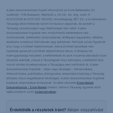
A jelen dokumentumban foglalt információk az Erste Befektetési Zrt.
(székhely: 1138 Budapest, Népfürdő u. 24-26.; tev. eng. szám: E-
III/324/2008 és III/75.005-19/2002; tőzsdetagság: BÉT Zrt.; a továbbiakban:
Társaság) által hitelesnek tartott forrásokon alapulnak, de azokért a
Társaság szavatosságot vagy felelősséget nem vállal. A jelen
dokumentumban foglaltak nem minősíthetők befektetésre való
ösztönzésnek, befektetési tanácsadásnak, értékpapír jegyzésére, vételére,
eladására vonatkozó felhívásnak vagy ajánlatnak. Felhívjuk szíves figyelmét
arra, hogy a múltbeli teljesítmények, illetve jövőbeli becslések nem
nyújtanak garanciát a jövőbeli teljesítményre nézve. A tőkepiaci és
makrogazdasági helyzetet, a befektetések és azok hozamai alakulását olyan
tényezők alakítják, melyre a Társaságnak nincs befolyása, a befektető által
hozott döntés következményei a Társaságra nem háríthatók át. A jelen
dokumentumban foglaltak – teljes vagy részleges – felhasználása,
többszörözése, publikálása, átdolgozása, terjesztése kizárólag a Társaság
előzetes írásos engedélyével lehetséges. A jelen dokumentumban foglaltak
kiadásuk időpontjában érvényesek. További részletek:
Erste Market
Dokumentumok – Erste Market
oldalon, illetve a Társaság ügyletek előtti
tájékoztatásról szóló
hirdetményében
.
Érdeklődik a részletek iránt?
Kérjen visszahívást