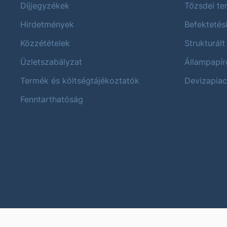
Díjjegyzékek
Tőzsdei t
Hirdetmények
Befektetés
Közzétételek
Strukturált
Üzletszabályzat
Állampapír
Termék és költségtájékoztatók
Devizapiac
Fenntarthatóság