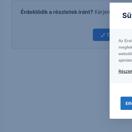
Érdeklődik a részletek iránt?
Kérjen visszah
Sü
kapcs
További in
Az Ers
megfel
webold
ajánlat
Részlet
Elf