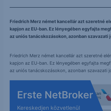
Friedrich Merz német kancellár azt szeretné el
kapjon az EU-ban. Ez lényegében egyfajta megfi
az uniós tanácskozásokon, azonban szavazati 
Friedrich Merz német kancellár azt szeretné elé
kapjon az EU-ban. Ez lényegében egyfajta megfig
az uniós tanácskozásokon, azonban szavazati j
Erste NetBroker
Kereskedjen közvetlenül