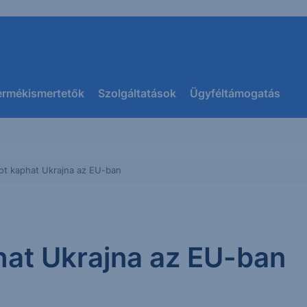
ermékismertetők
Szolgáltatások
Ügyféltámogatás
got kaphat Ukrajna az EU-ban
hat Ukrajna az EU-ban