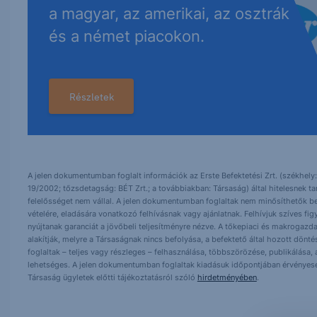
a magyar, az amerikai, az osztrák
és a német piacokon.
Részletek
A jelen dokumentumban foglalt információk az Erste Befektetési Zrt. (székhely:
19/2002; tőzsdetagság: BÉT Zrt.; a továbbiakban: Társaság) által hitelesnek t
felelősséget nem vállal. A jelen dokumentumban foglaltak nem minősíthetők be
vételére, eladására vonatkozó felhívásnak vagy ajánlatnak. Felhívjuk szíves fig
nyújtanak garanciát a jövőbeli teljesítményre nézve. A tőkepiaci és makrogazd
alakítják, melyre a Társaságnak nincs befolyása, a befektető által hozott dö
foglaltak – teljes vagy részleges – felhasználása, többszörözése, publikálása,
lehetséges. A jelen dokumentumban foglaltak kiadásuk időpontjában érvényese
Társaság ügyletek előtti tájékoztatásról szóló
hirdetményében
.