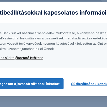
ívást és szakértőnkkel egyeztethet a termékkel
tibeállításokkal kapcsolatos informác
olatban.
formációk kérése
te Bank sütiket használ a weboldalak működtetése, a könnyebb használ
elő színvonal biztosítása és a visszaélések megakadályozása érdekébe
alon végzett tevékenységek nyomon követésével kifejezetten az Önt é
okról üzenetet juttathatunk el Önnek.
es süti tájékoztató letöltése
ogadom a javasolt sütibeállításokat
Sütibeállítások keze