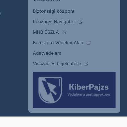
Biztonsági központ
ő
(külső oldalra ugrik)
Pénzügyi Navigátor
(külső oldalra ugrik)
MNB ÉSZLA
(külső oldalra ugrik
Befektető Védelmi Alap
Adatvédelem
(külső oldalra ugrik)
Visszaélés bejelentése