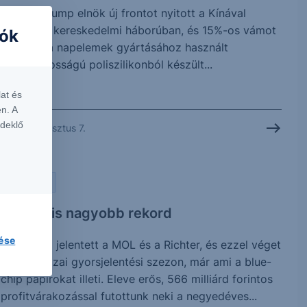
Donald Trump elnök új frontot nyitott a Kínával
folytatott kereskedelmi háborúban, és 15%-os vámot
iók
vetett ki a napelemek gyártásához használt
kulcsfontosságú poliszilikonból készült...
at és
n. A
rdeklő
2026. augusztus 7.
PIACI HÍREK
Vártnál is nagyobb rekord
lése
Ma reggel jelentett a MOL és a Richter, és ezzel véget
is ért a hazai gyorsjelentési szezon, már ami a blue-
chip papírokat illeti. Eleve erős, 566 milliárd forintos
profitvárakozással futottunk neki a negyedéves...