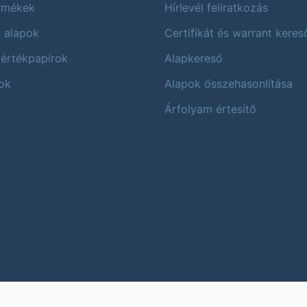
ermékek
Hírlevél feliratkozás
i alapok
Certifikát és warrant keres
 értékpapírok
Alapkereső
ok
Alapok összehasonlítása
Árfolyam értesítő