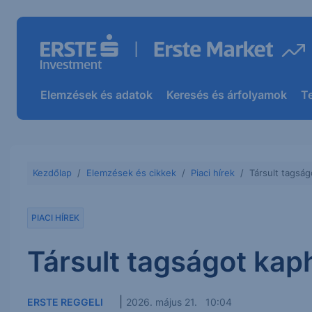
Elemzések és adatok
Keresés és árfolyamok
T
Kezdőlap
Elemzések és cikkek
Piaci hírek
Társult tagsá
PIACI HÍREK
Társult tagságot kap
|
ERSTE REGGELI
2026. május 21. 10:04