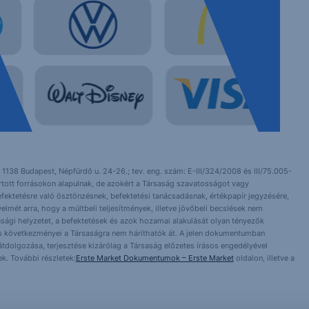
 1138 Budapest, Népfürdő u. 24-26.; tev. eng. szám: E-III/324/2008 és III/75.005-
artott forrásokon alapulnak, de azokért a Társaság szavatosságot vagy
fektetésre való ösztönzésnek, befektetési tanácsadásnak, értékpapír jegyzésére,
yelmét arra, hogy a múltbeli teljesítmények, illetve jövőbeli becslések nem
asági helyzetet, a befektetések és azok hozamai alakulását olyan tényezők
ntés következményei a Társaságra nem háríthatók át. A jelen dokumentumban
 átdolgozása, terjesztése kizárólag a Társaság előzetes írásos engedélyével
k. További részletek:
Erste Market Dokumentumok – Erste Market
oldalon, illetve a