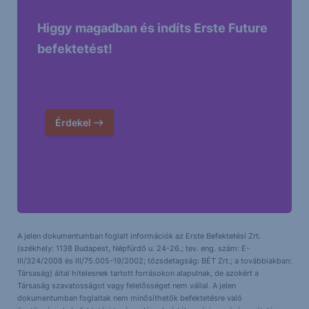
Higgy magadban és indíts Erste Future
befektetést!
Érdekel
A jelen dokumentumban foglalt információk az Erste Befektetési Zrt.
(székhely: 1138 Budapest, Népfürdő u. 24-26.; tev. eng. szám: E-
III/324/2008 és III/75.005-19/2002; tőzsdetagság: BÉT Zrt.; a továbbiakban:
Társaság) által hitelesnek tartott forrásokon alapulnak, de azokért a
Társaság szavatosságot vagy felelősséget nem vállal. A jelen
dokumentumban foglaltak nem minősíthetők befektetésre való