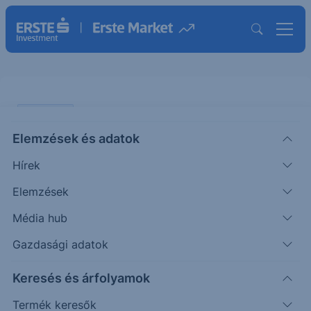
PIACI HÍREK
Elemzések és adatok
Továbbra is nyomás alatt az
Hírek
arany
Elemzések
ERSTE TÍZÓRAI
Média hub
|
2026. május 20. 12:44
Gazdasági adatok
Keresés és árfolyamok
Az arany ára stabilizálódott, miután előző nap
közel 2%-ot esett, főként a kötvénypiaci hozamok
Termék keresők