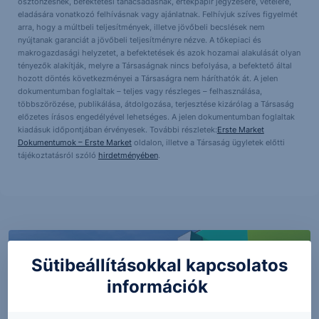
ösztönzésnek, befektetési tanácsadásnak, értékpapír jegyzésére, vételére,
eladására vonatkozó felhívásnak vagy ajánlatnak. Felhívjuk szíves figyelmét
arra, hogy a múltbeli teljesítmények, illetve jövőbeli becslések nem
nyújtanak garanciát a jövőbeli teljesítményre nézve. A tőkepiaci és
makrogazdasági helyzetet, a befektetések és azok hozamai alakulását olyan
tényezők alakítják, melyre a Társaságnak nincs befolyása, a befektető által
hozott döntés következményei a Társaságra nem háríthatók át. A jelen
dokumentumban foglaltak – teljes vagy részleges – felhasználása,
többszörözése, publikálása, átdolgozása, terjesztése kizárólag a Társaság
előzetes írásos engedélyével lehetséges. A jelen dokumentumban foglaltak
kiadásuk időpontjában érvényesek. További részletek:
Erste Market
Dokumentumok – Erste Market
oldalon, illetve a Társaság ügyletek előtti
tájékoztatásról szóló
hirdetményében
.
Sütibeállításokkal kapcsolatos
információk