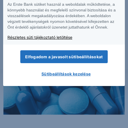
Az Erste Bank sütiket használ a weboldalak működtetése, a
könnyebb használat és megfelelő színvonal biztosítása és a
visszaélések megakadályozása érdekében. A weboldalon
végzett tevékenységek nyomon követésével kifejezetten az
Önt érdeklő ajánlatokról üzenetet juttathatunk el Önnek.
PIACI HÍREK
Részletes süti tájékoztató letöltése
Erős lett a MOL második negyedéve
Elfogadom a javasolt sütibeállításokat
2026. augusztus 7.
Sütibeállítások kezelése