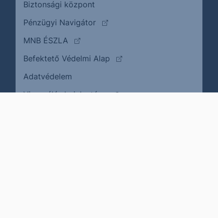
Biztonsági központ
(külső oldalra ugrik)
Pénzügyi Navigátor
(külső oldalra ugrik)
MNB ÉSZLA
(külső oldalra ugrik)
Befektető Védelmi Alap
Adatvédelem
(külső oldalra ugrik)
Visszaélés bejelentése