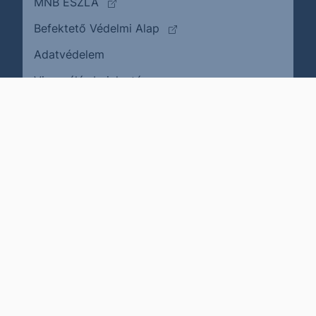
(külső oldalra ugrik)
MNB ÉSZLA
(külső oldalra ugrik)
Befektető Védelmi Alap
Adatvédelem
(külső oldalra ugrik)
Visszaélés bejelentése
Karrier
Impresszum