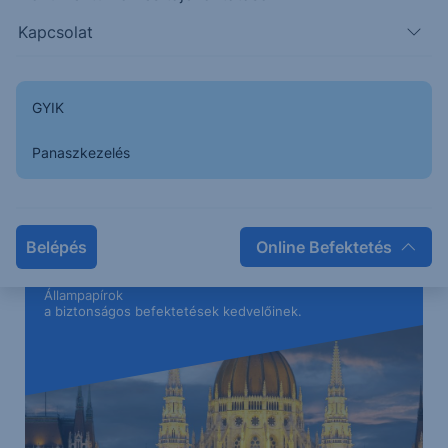
Kapcsolat
GYIK
Panaszkezelés
Belépés
Online Befektetés
Erste Netbroker
Állampapírok
a biztonságos befektetések kedvelőinek.