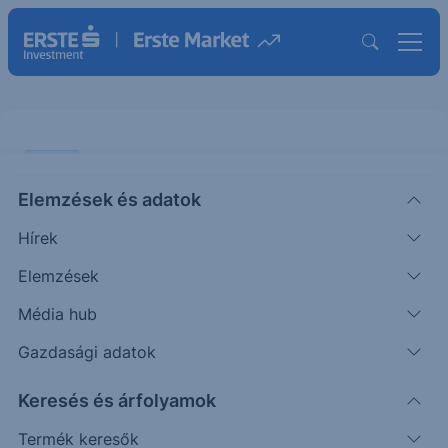
CHART
Elemzések és adatok
USDJPY: Újra közelíti a lélektani
Hírek
határt
Elemzések
ÖTLETGYÁR CHART
Média hub
|
2026. május 20. 13:14
Gazdasági adatok
Keresés és árfolyamok
Hiába a beavatkozás a japán jegybank részéről,
tovább emelkedett az USDJPY. Több ellenálláson
Termék keresők