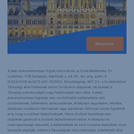
Részletek
A jelen dokumentumban foglalt információk az Erste Befektetési Zrt.
(székhely: 1138 Budapest, Népfürdő u. 24-26.; tev. eng. szám: E-
III/324/2008 és III/75.005-19/2002; tőzsdetagság: BÉT Zrt.; a továbbiakban:
Társaság) által hitelesnek tartott forrásokon alapulnak, de azokért a
Társaság szavatosságot vagy felelősséget nem vállal. A jelen
dokumentumban foglaltak nem minősíthetők befektetésre való
ösztönzésnek, befektetési tanácsadásnak, értékpapír jegyzésére, vételére,
eladására vonatkozó felhívásnak vagy ajánlatnak. Felhívjuk szíves figyelmét
arra, hogy a múltbeli teljesítmények, illetve jövőbeli becslések nem
nyújtanak garanciát a jövőbeli teljesítményre nézve. A tőkepiaci és
makrogazdasági helyzetet, a befektetések és azok hozamai alakulását olyan
tényezők alakítják, melyre a Társaságnak nincs befolyása, a befektető által