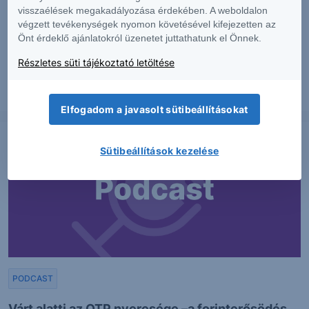
visszaélések megakadályozása érdekében. A weboldalon
végzett tevékenységek nyomon követésével kifejezetten az
MTel: Változatlan második negyedéves
Önt érdeklő ajánlatokról üzenetet juttathatunk el Önnek.
eredmény
Részletes süti tájékoztató letöltése
2026. augusztus 6.
Elfogadom a javasolt sütibeállításokat
Sütibeállítások kezelése
PODCAST
Várt alatti az OTP nyeresége –a forinterősödés