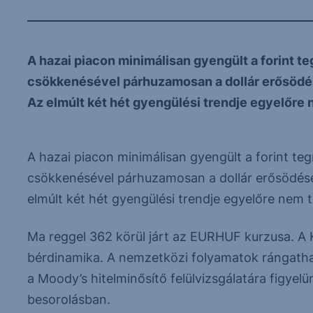
A hazai piacon minimálisan gyengült a forint t
csökkenésével párhuzamosan a dollár erősödése
Az elmúlt két hét gyengülési trendje egyelőre n
A hazai piacon minimálisan gyengült a forint t
csökkenésével párhuzamosan a dollár erősödése 
elmúlt két hét gyengülési trendje egyelőre nem t
Ma reggel 362 körül járt az EURHUF kurzusa. A 
bérdinamika. A nemzetközi folyamatok rángathat
a Moody’s hitelminősítő felülvizsgálatára figyel
besorolásban.