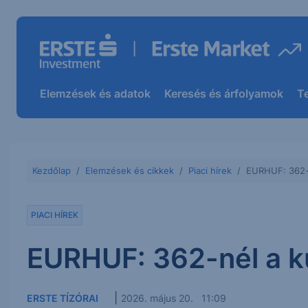
Elemzések és adatok
Keresés és árfolyamok
T
Kezdőlap
Elemzések és cikkek
Piaci hírek
EURHUF: 362-
PIACI HÍREK
EURHUF: 362-nél a k
|
ERSTE TÍZÓRAI
2026. május 20. 11:09