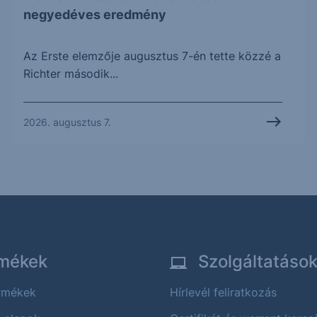
negyedéves eredmény
Az Erste elemzője augusztus 7-én tette közzé a
Richter második...
2026. augusztus 7.
mékek
Szolgáltatáso
ermékek
Hírlevél feliratkozás