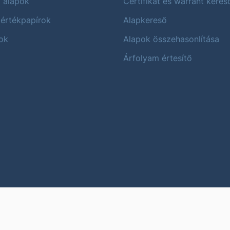
i alapok
Certifikát és warrant keres
 értékpapírok
Alapkereső
ok
Alapok összehasonlítása
Árfolyam értesítő
Karrier
Impres