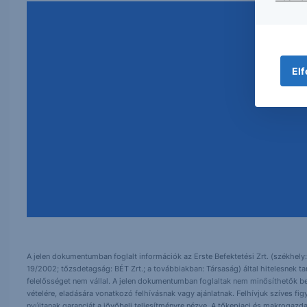
Elf
A jelen dokumentumban foglalt információk az Erste Befektetési Zrt. (székhely:
19/2002; tőzsdetagság: BÉT Zrt.; a továbbiakban: Társaság) által hitelesnek t
felelősséget nem vállal. A jelen dokumentumban foglaltak nem minősíthetők be
vételére, eladására vonatkozó felhívásnak vagy ajánlatnak. Felhívjuk szíves fig
nyújtanak garanciát a jövőbeli teljesítményre nézve. A tőkepiaci és makrogazd