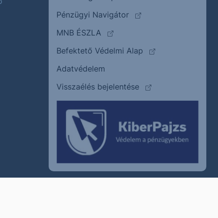
ő
(külső oldalra ugrik)
Pénzügyi Navigátor
(külső oldalra ugrik)
MNB ÉSZLA
(külső oldalra ugrik
Befektető Védelmi Alap
Adatvédelem
(külső oldalra ugrik)
Visszaélés bejelentése
szum
Cookie policy
Jogi nyilatkozat
Kapcsolat