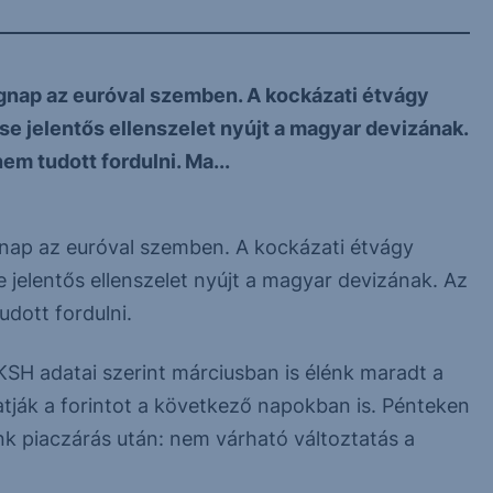
egnap az euróval szemben. A kockázati étvágy
 jelentős ellenszelet nyújt a magyar devizának.
em tudott fordulni. Ma...
egnap az euróval szemben. A kockázati étvágy
jelentős ellenszelet nyújt a magyar devizának. Az
udott fordulni.
KSH adatai szerint márciusban is élénk maradt a
ják a forintot a következő napokban is. Pénteken
ünk piaczárás után: nem várható változtatás a