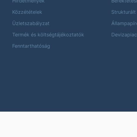
Hirdetmények
Befektetés
Közzétételek
Strukturált
Üzletszabályzat
Állampapír
Termék és költségtájékoztatók
Devizapiac
Fenntarthatóság