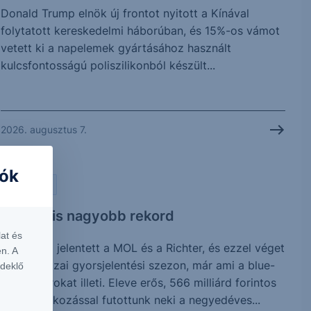
Donald Trump elnök új frontot nyitott a Kínával
folytatott kereskedelmi háborúban, és 15%-os vámot
vetett ki a napelemek gyártásához használt
kulcsfontosságú poliszilikonból készült...
2026. augusztus 7.
iók
PIACI HÍREK
Vártnál is nagyobb rekord
at és
Ma reggel jelentett a MOL és a Richter, és ezzel véget
n. A
is ért a hazai gyorsjelentési szezon, már ami a blue-
rdeklő
chip papírokat illeti. Eleve erős, 566 milliárd forintos
profitvárakozással futottunk neki a negyedéves...