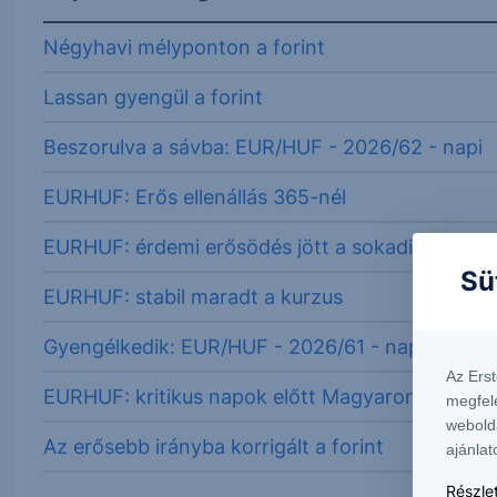
Négyhavi mélyponton a forint
Lassan gyengül a forint
Beszorulva a sávba: EUR/HUF - 2026/62 - napi
EURHUF: Erős ellenállás 365-nél
EURHUF: érdemi erősödés jött a sokadik enyhülé
Sü
EURHUF: stabil maradt a kurzus
Gyengélkedik: EUR/HUF - 2026/61 - napi
Az Ers
EURHUF: kritikus napok előtt Magyarország
megfel
webold
Az erősebb irányba korrigált a forint
ajánlat
Részlet