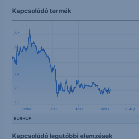
Kapcsolódó termék
367
366
365
364
363
362
08:00
12:00
16:00
20:00
8. Aug
EURHUF
Kapcsolódó legutóbbi elemzések