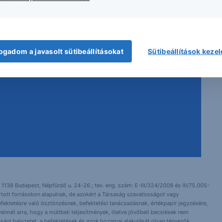
ogadom a javasolt sütibeállításokat
Sütibeállítások keze
 1138 Budapest, Népfürdő u. 24-26.; tev. eng. szám: E-III/324/2008 és III/75.005-
artott forrásokon alapulnak, de azokért a Társaság szavatosságot vagy
fektetésre való ösztönzésnek, befektetési tanácsadásnak, értékpapír jegyzésére,
yelmét arra, hogy a múltbeli teljesítmények, illetve jövőbeli becslések nem
asági helyzetet, a befektetések és azok hozamai alakulását olyan tényezők