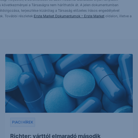
ntés következményei a Társaságra nem háríthatók át. A jelen dokumentumban
 átdolgozása, terjesztése kizárólag a Társaság előzetes írásos engedélyével
k. További részletek:
Erste Market Dokumentumok – Erste Market
oldalon, illetve a
PIACI HÍREK
Richter: várttól elmaradó második