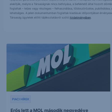
alakítják, melyre a Társaságnak nincs befolyása, a befektető által hozott dö
foglaltak – teljes vagy részleges – felhasználása, többszörözése, publikálása,
lehetséges. A jelen dokumentumban foglaltak kiadásuk időpontjában érvényese
Társaság ügyletek előtti tájékoztatásról szóló
hirdetményében
.
PIACI HÍREK
Erős lett a MOL második negyedéve