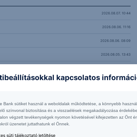
2026.08.07. 10:44
2026.08.06. 11:16
2026.08.06. 08:09
2026.08.05. 13:43
si hullámra
2026.08.05. 10:54
tibeállításokkal kapcsolatos informác
2026.08.04. 10:59
2026.08.04. 08:31
te Bank sütiket használ a weboldalak működtetése, a könnyebb használ
2026.08.03. 10:45
elő színvonal biztosítása és a visszaélések megakadályozása érdekébe
alon végzett tevékenységek nyomon követésével kifejezetten az Önt é
2026.07.31. 10:48
okról üzenetet juttathatunk el Önnek.
es süti tájékoztató letöltése