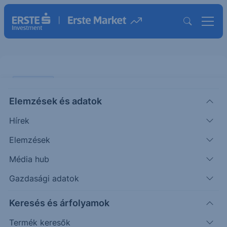
PIACI HÍREK
Elemzések és adatok
EURUSD: ismét erősödött a
Hírek
kockázatkerülés
Elemzések
ERSTE TÍZÓRAI
Média hub
|
2026. május 20. 11:06
Gazdasági adatok
Keresés és árfolyamok
A nemzetközi devizapiacon mintegy fél százalékos
mértékben erősödött a dollár az euróval szemben.
Termék keresők