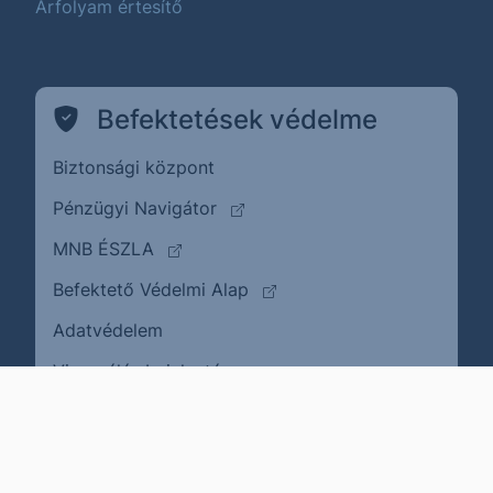
Árfolyam értesítő
Befektetések védelme
Biztonsági központ
(külső oldalra ugrik)
Pénzügyi Navigátor
(külső oldalra ugrik)
MNB ÉSZLA
(külső oldalra ugrik)
Befektető Védelmi Alap
Adatvédelem
(külső oldalra ugrik)
Visszaélés bejelentése