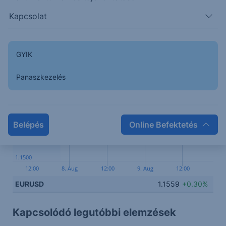
Kapcsolódó termék
Kapcsolat
1.1580
GYIK
1.1560
Panaszkezelés
1.1540
Belépés
Online Befektetés
1.1520
1.1500
12:00
8. Aug
12:00
9. Aug
12:00
EURUSD
1.1559
+0.30%
Kapcsolódó legutóbbi elemzések