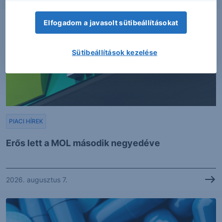
Elfogadom a javasolt sütibeállításokat
Sütibeállítások kezelése
PIACI HÍREK
Erős lett a MOL második negyedéve
2026. augusztus 7.