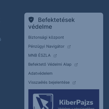
k
Befektetések
védelme
Biztonsági központ
ő
(külső oldalra ugrik)
Pénzügyi Navigátor
(külső oldalra ugrik)
MNB ÉSZLA
(külső oldalra ugrik
Befektető Védelmi Alap
Adatvédelem
(külső oldalra ugrik)
Visszaélés bejelentése