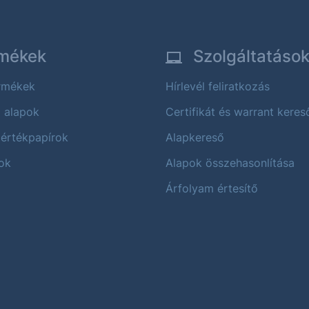
mékek
Szolgáltatáso
ermékek
Hírlevél feliratkozás
i alapok
Certifikát és warrant keres
 értékpapírok
Alapkereső
ok
Alapok összehasonlítása
Árfolyam értesítő