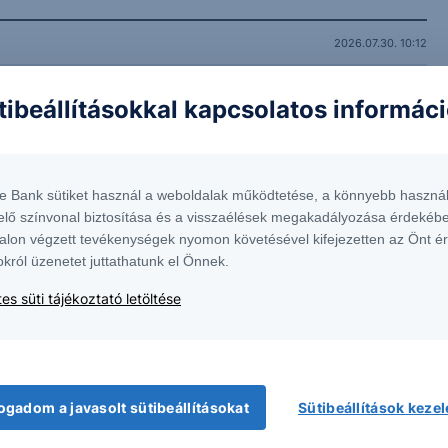
2026.07.30. 10:12
2026.07.07. 12:13
tibeállításokkal kapcsolatos informác
te Bank sütiket használ a weboldalak működtetése, a könnyebb használ
elő színvonal biztosítása és a visszaélések megakadályozása érdekébe
alon végzett tevékenységek nyomon követésével kifejezetten az Önt é
okról üzenetet juttathatunk el Önnek.
es süti tájékoztató letöltése
ogadom a javasolt sütibeállításokat
Sütibeállítások keze