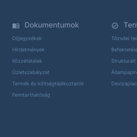
Dokumentumok
Ter
Díjjegyzékek
Tőzsdei t
Hirdetmények
Befektetés
Közzétételek
Strukturált
Üzletszabályzat
Állampapír
Termék és költségtájékoztatók
Devizapiac
Fenntarthatóság