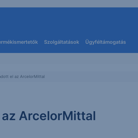
ermékismertetők
Szolgáltatások
Ügyféltámogatás
ott el az ArcelorMittal
az ArcelorMittal