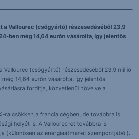
ett a Vallourec (csőgyártó) részesedéséből 23,9
24-ben még 14,64 eurón vásárolta, így jelentős
t a Vallourec (csőgyártó) részesedéséből 23,9 millió
még 14,64 eurón vásárolta, így jelentős
ásárlásra fordítja, közvetlenül növelve a
%-ra csökken a francia cégben, de továbbra is
sági helyét is. A Vallourec-et továbbra is
rtja (különösen az energiaátmenet szempontjából).