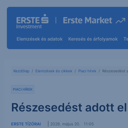
Elemzések és adatok
Keresés és árfolyamok
T
Kezdőlap
Elemzések és cikkek
Piaci hírek
Részesedést ad
PIACI HÍREK
Részesedést adott el 
|
ERSTE TÍZÓRAI
2026. május 20. 11:05