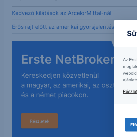
Kedvező kilátások az ArcelorMittal-nál
Erős rajt előtt az amerikai gyorsjelentési szezon
Sü
Erste NetBroker
Az Ers
megfel
webold
Kereskedjen közvetlenül
ajánlat
a magyar, az amerikai, az osztrák
Részlet
és a német piacokon.
Részletek
Elf