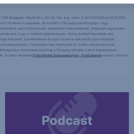
 1138 Budapest, Népfürdő u. 24-26.; tev. eng. szám: E-III/324/2008 és III/75.005-
artott forrásokon alapulnak, de azokért a Társaság szavatosságot vagy
fektetésre való ösztönzésnek, befektetési tanácsadásnak, értékpapír jegyzésére,
yelmét arra, hogy a múltbeli teljesítmények, illetve jövőbeli becslések nem
asági helyzetet, a befektetések és azok hozamai alakulását olyan tényezők
ntés következményei a Társaságra nem háríthatók át. A jelen dokumentumban
 átdolgozása, terjesztése kizárólag a Társaság előzetes írásos engedélyével
k. További részletek:
Erste Market Dokumentumok – Erste Market
oldalon, illetve a