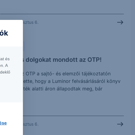
2026. augusztus 6.
iók
PIACI HÍREK
Érdekes dolgokat mondott az OTP!
at és
n. A
rdeklő
Tegnap az OTP a sajtó- és elemzői tájékoztatón
megerősítette, hogy a Luminor felvásárlásáról könyv
szerinti érték alatti áron állapodtak meg, bár
további...
lése
2026. augusztus 6.