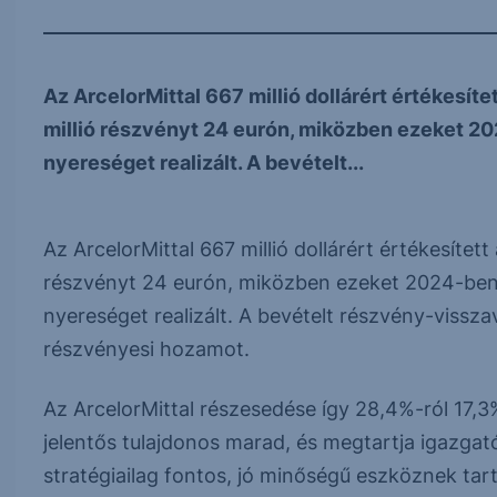
Az ArcelorMittal 667 millió dollárért értékesít
millió részvényt 24 eurón, miközben ezeket 20
nyereséget realizált. A bevételt...
Az ArcelorMittal 667 millió dollárért értékesítet
részvényt 24 eurón, miközben ezeket 2024-ben 
nyereséget realizált. A bevételt részvény-visszav
részvényesi hozamot.
Az ArcelorMittal részesedése így 28,4%-ról 17,3
jelentős tulajdonos marad, és megtartja igazgató
stratégiailag fontos, jó minőségű eszköznek ta