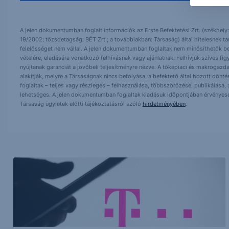
A jelen dokumentumban foglalt információk az Erste Befektetési Zrt. (székhely:
19/2002; tőzsdetagság: BÉT Zrt.; a továbbiakban: Társaság) által hitelesnek t
felelősséget nem vállal. A jelen dokumentumban foglaltak nem minősíthetők be
vételére, eladására vonatkozó felhívásnak vagy ajánlatnak. Felhívjuk szíves fig
nyújtanak garanciát a jövőbeli teljesítményre nézve. A tőkepiaci és makrogazd
alakítják, melyre a Társaságnak nincs befolyása, a befektető által hozott dö
foglaltak – teljes vagy részleges – felhasználása, többszörözése, publikálása,
lehetséges. A jelen dokumentumban foglaltak kiadásuk időpontjában érvényese
Társaság ügyletek előtti tájékoztatásról szóló
hirdetményében
.