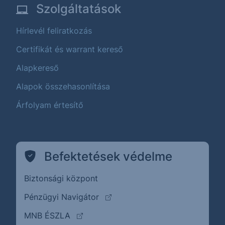
Szolgáltatások
Hírlevél feliratkozás
Certifikát és warrant kereső
Alapkereső
Alapok összehasonlítása
Árfolyam értesítő
Befektetések védelme
Biztonsági központ
(külső oldalra ugrik)
Pénzügyi Navigátor
(külső oldalra ugrik)
MNB ÉSZLA