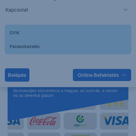
Kapcsolat
GYIK
Panaszkezelés
Belépés
Online Befektetés
Erste Netbroker
Kereskedjen közvetlenül a magyar, az osztrák, a német
és az amerikai piacon