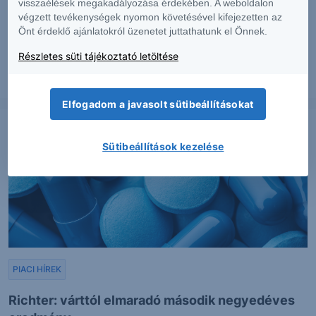
visszaélések megakadályozása érdekében. A weboldalon
végzett tevékenységek nyomon követésével kifejezetten az
Erős lett a MOL második negyedéve
Önt érdeklő ajánlatokról üzenetet juttathatunk el Önnek.
Részletes süti tájékoztató letöltése
2026. augusztus 7.
Elfogadom a javasolt sütibeállításokat
Sütibeállítások kezelése
PIACI HÍREK
Richter: várttól elmaradó második negyedéves