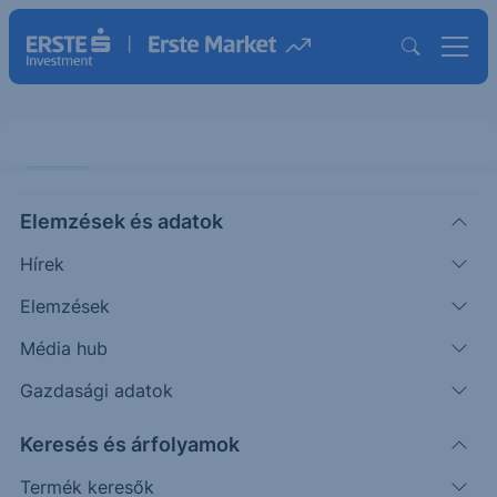
CHART
Elemzések és adatok
Richter: Támaszról fordult
Hírek
ÖTLETGYÁR CHART
Elemzések
|
2026. május 18. 14:16
Média hub
Gazdasági adatok
A Richter visszaesett a februári 12.250 forintos
Keresés és árfolyamok
lokális csúcs jelentette támaszszintre, onnan
azonban felfelé fordult az árfolyam. A Richter...
Termék keresők