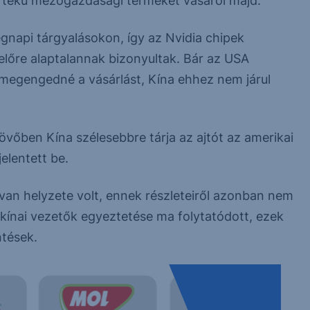
értékű mezőgazdasági terméket vásárol majd.
gnapi tárgyalásokon, így az Nvidia chipek
lőre alaptalannak bizonyultak. Bár az USA
 megengedné a vásárlást, Kína ehhez nem járul
övőben Kína szélesebbre tárja az ajtót az amerikai
elentett be.
an helyzete volt, ennek részleteiről azonban nem
a kínai vezetők egyeztetése ma folytatódott, ezek
tések.