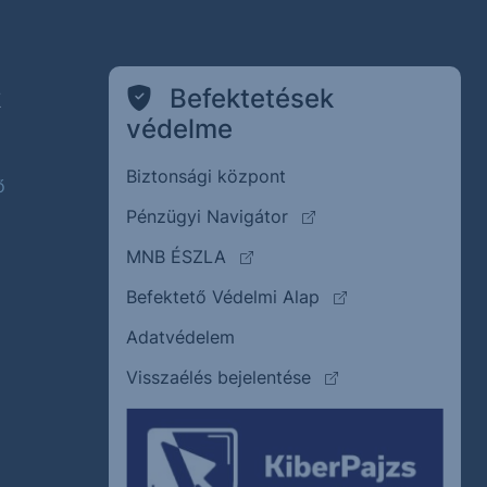
k
Befektetések
védelme
Biztonsági központ
ő
(külső oldalra ugrik)
Pénzügyi Navigátor
(külső oldalra ugrik)
MNB ÉSZLA
(külső oldalra ugrik
Befektető Védelmi Alap
Adatvédelem
(külső oldalra ugrik)
Visszaélés bejelentése