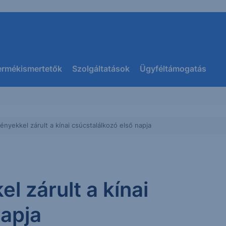
ermékismertetők
Szolgáltatások
Ügyféltámogatás
yekkel zárult a kínai csúcstalálkozó első napja
 zárult a kínai
napja