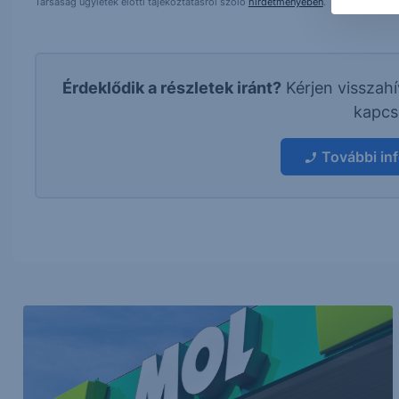
Társaság ügyletek előtti tájékoztatásról szóló
hirdetményében
.
Érdeklődik a részletek iránt?
Kérjen visszah
kapcs
További in