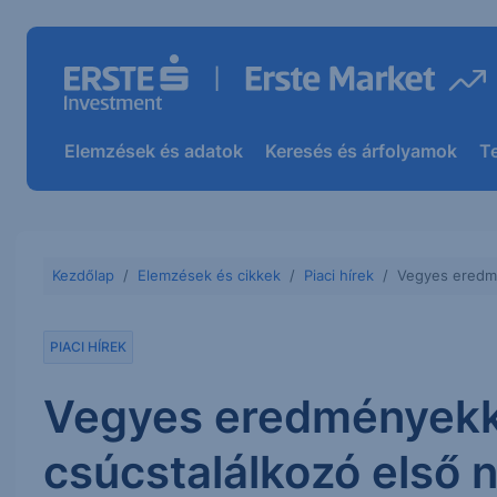
Elemzések és adatok
Keresés és árfolyamok
T
Kezdőlap
Elemzések és cikkek
Piaci hírek
Vegyes eredmén
PIACI HÍREK
Vegyes eredményekkel
csúcstalálkozó első 