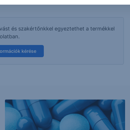
ívást és szakértőnkkel egyeztethet a termékkel
olatban.
formációk kérése