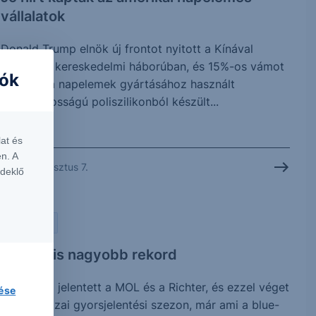
vállalatok
Donald Trump elnök új frontot nyitott a Kínával
folytatott kereskedelmi háborúban, és 15%-os vámot
iók
vetett ki a napelemek gyártásához használt
kulcsfontosságú poliszilikonból készült...
at és
n. A
2026. augusztus 7.
rdeklő
PIACI HÍREK
Vártnál is nagyobb rekord
Ma reggel jelentett a MOL és a Richter, és ezzel véget
lése
is ért a hazai gyorsjelentési szezon, már ami a blue-