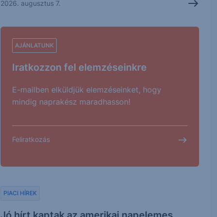
2026. augusztus 7.
AJÁNLATUNK
Iratkozzon fel elemzéseinkre
E-mailben elküldjük elemzéseinket, hogy
mindig naprakész maradhasson!
Feliratkozás
PIACI HÍREK
Jó hírt kaptak az amerikai napelemes