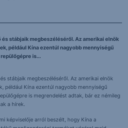
ő és stábjaik megbeszéléséről. Az amerikai elnök
ttek, például Kína ezentúl nagyobb mennyiségű
repülőgépre is...
 és stábjaik megbeszéléséről. Az amerikai elnök
tek, például Kína ezentúl nagyobb mennyiségű
 repülőgépre is megrendelést adtak, bár ez némileg
ak a hírek.
i képviselője arról beszélt, hogy Kína a