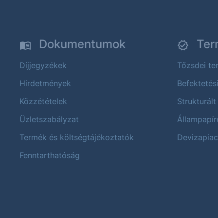
Dokumentumok
Ter
Díjjegyzékek
Tőzsdei t
Hirdetmények
Befektetés
Közzétételek
Strukturált
Üzletszabályzat
Állampapír
Termék és költségtájékoztatók
Devizapiac
Fenntarthatóság