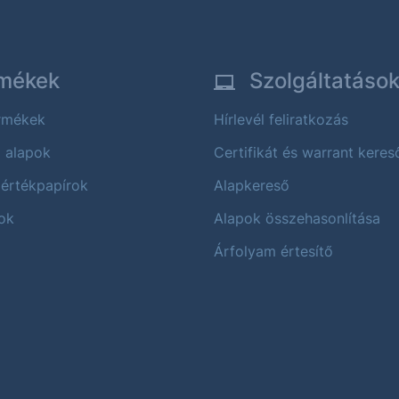
mékek
Szolgáltatáso
ermékek
Hírlevél feliratkozás
i alapok
Certifikát és warrant keres
 értékpapírok
Alapkereső
ok
Alapok összehasonlítása
Árfolyam értesítő