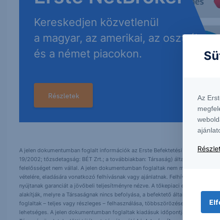
Kereskedjen közvetlenül
a magyar, az amerikai, az osztrák
és a német piacokon.
Sü
Részletek
Az Ers
megfel
webold
ajánlat
Részlet
A jelen dokumentumban foglalt információk az Erste Befektetési Zrt. (székhely:
19/2002; tőzsdetagság: BÉT Zrt.; a továbbiakban: Társaság) által hitelesnek t
felelősséget nem vállal. A jelen dokumentumban foglaltak nem minősíthetők be
vételére, eladására vonatkozó felhívásnak vagy ajánlatnak. Felhívjuk szíves fig
nyújtanak garanciát a jövőbeli teljesítményre nézve. A tőkepiaci és makrogazd
alakítják, melyre a Társaságnak nincs befolyása, a befektető által hozott dö
Elf
foglaltak – teljes vagy részleges – felhasználása, többszörözése, publikálása,
lehetséges. A jelen dokumentumban foglaltak kiadásuk időpontjában érvényese