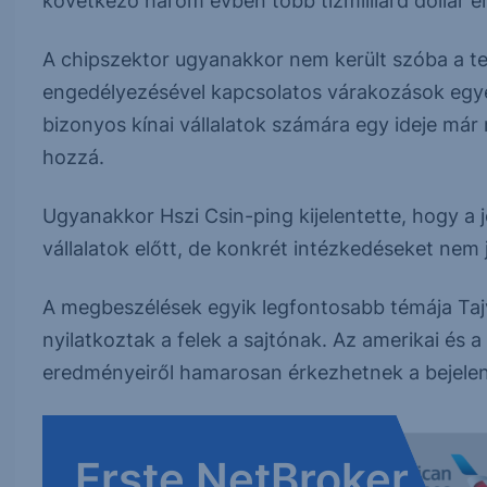
következő három évben több tízmilliárd dollár 
A chipszektor ugyanakkor nem került szóba a te
engedélyezésével kapcsolatos várakozások egye
bizonyos kínai vállalatok számára egy ideje már
hozzá.
Ugyanakkor Hszi Csin-ping kijelentette, hogy a j
vállalatok előtt, de konkrét intézkedéseket nem j
A megbeszélések egyik legfontosabb témája Tajv
nyilatkoztak a felek a sajtónak. Az amerikai és 
eredményeiről hamarosan érkezhetnek a bejelen
Erste NetBroker