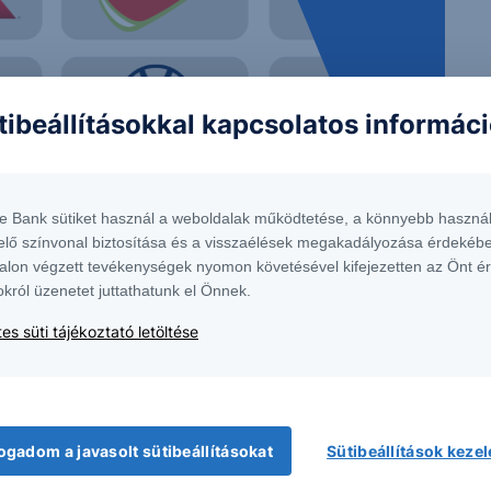
tibeállításokkal kapcsolatos informác
te Bank sütiket használ a weboldalak működtetése, a könnyebb használ
elő színvonal biztosítása és a visszaélések megakadályozása érdekébe
alon végzett tevékenységek nyomon követésével kifejezetten az Önt é
okról üzenetet juttathatunk el Önnek.
es süti tájékoztató letöltése
 1138 Budapest, Népfürdő u. 24-26.; tev. eng. szám: E-III/324/2008 és III/75.005-
artott forrásokon alapulnak, de azokért a Társaság szavatosságot vagy
fektetésre való ösztönzésnek, befektetési tanácsadásnak, értékpapír jegyzésére,
yelmét arra, hogy a múltbeli teljesítmények, illetve jövőbeli becslések nem
asági helyzetet, a befektetések és azok hozamai alakulását olyan tényezők
ntés következményei a Társaságra nem háríthatók át. A jelen dokumentumban
ogadom a javasolt sütibeállításokat
Sütibeállítások keze
 átdolgozása, terjesztése kizárólag a Társaság előzetes írásos engedélyével
k. További részletek:
Erste Market Dokumentumok – Erste Market
oldalon, illetve a