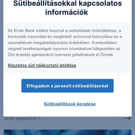
Sütibeállításokkal kapcsolatos
információk
Az Erste Bank sütiket használ a weboldalak működtetése, a
könnyebb használat és megfelelő színvonal biztosítása és a
visszaélések megakadályozása érdekében. A weboldalon
végzett tevékenységek nyomon követésével kifejezetten az
Önt érdeklő ajánlatokról üzenetet juttathatunk el Önnek.
Részletes süti tájékoztató letöltése
PIACI HÍREK
Elfogadom a javasolt sütibeállításokat
Erős lett a MOL második negyedéve
Sütibeállítások kezelése
2026. augusztus 7.