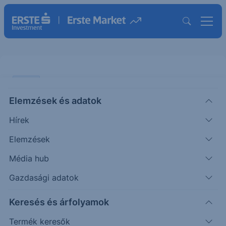
CHART
Elemzések és adatok
USDJPY: Japán erősebb devizát
Hírek
szeretne
Elemzések
ÖTLETGYÁR CHART
Média hub
|
2026. május 13. 16:25
Gazdasági adatok
Keresés és árfolyamok
Nagy volatilitás jellemzi az USDJPY-t az elmúlt
hetekben. Lehetett hallani japán intervencióról és
Termék keresők