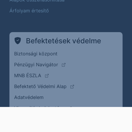
Árfolyam értesítő
Befektetések védelme
Biztonsági központ
(külső oldalra ugrik)
Pénzügyi Navigátor
(külső oldalra ugrik)
MNB ÉSZLA
(külső oldalra ugrik)
Befektető Védelmi Alap
Adatvédelem
(külső oldalra ugrik)
Visszaélés bejelentése