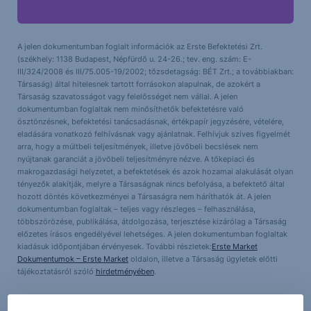
A jelen dokumentumban foglalt információk az Erste Befektetési Zrt.
(székhely: 1138 Budapest, Népfürdő u. 24-26.; tev. eng. szám: E-
III/324/2008 és III/75.005-19/2002; tőzsdetagság: BÉT Zrt.; a továbbiakban:
Társaság) által hitelesnek tartott forrásokon alapulnak, de azokért a
Társaság szavatosságot vagy felelősséget nem vállal. A jelen
dokumentumban foglaltak nem minősíthetők befektetésre való
ösztönzésnek, befektetési tanácsadásnak, értékpapír jegyzésére, vételére,
eladására vonatkozó felhívásnak vagy ajánlatnak. Felhívjuk szíves figyelmét
arra, hogy a múltbeli teljesítmények, illetve jövőbeli becslések nem
nyújtanak garanciát a jövőbeli teljesítményre nézve. A tőkepiaci és
makrogazdasági helyzetet, a befektetések és azok hozamai alakulását olyan
tényezők alakítják, melyre a Társaságnak nincs befolyása, a befektető által
hozott döntés következményei a Társaságra nem háríthatók át. A jelen
dokumentumban foglaltak – teljes vagy részleges – felhasználása,
többszörözése, publikálása, átdolgozása, terjesztése kizárólag a Társaság
előzetes írásos engedélyével lehetséges. A jelen dokumentumban foglaltak
kiadásuk időpontjában érvényesek. További részletek:
Erste Market
Dokumentumok – Erste Market
oldalon, illetve a Társaság ügyletek előtti
tájékoztatásról szóló
hirdetményében
.