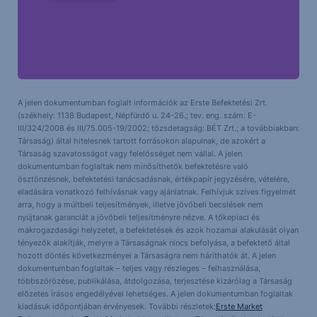
A jelen dokumentumban foglalt információk az Erste Befektetési Zrt.
(székhely: 1138 Budapest, Népfürdő u. 24-26.; tev. eng. szám: E-
III/324/2008 és III/75.005-19/2002; tőzsdetagság: BÉT Zrt.; a továbbiakban:
Társaság) által hitelesnek tartott forrásokon alapulnak, de azokért a
Társaság szavatosságot vagy felelősséget nem vállal. A jelen
dokumentumban foglaltak nem minősíthetők befektetésre való
ösztönzésnek, befektetési tanácsadásnak, értékpapír jegyzésére, vételére,
eladására vonatkozó felhívásnak vagy ajánlatnak. Felhívjuk szíves figyelmét
arra, hogy a múltbeli teljesítmények, illetve jövőbeli becslések nem
nyújtanak garanciát a jövőbeli teljesítményre nézve. A tőkepiaci és
makrogazdasági helyzetet, a befektetések és azok hozamai alakulását olyan
tényezők alakítják, melyre a Társaságnak nincs befolyása, a befektető által
hozott döntés következményei a Társaságra nem háríthatók át. A jelen
dokumentumban foglaltak – teljes vagy részleges – felhasználása,
többszörözése, publikálása, átdolgozása, terjesztése kizárólag a Társaság
előzetes írásos engedélyével lehetséges. A jelen dokumentumban foglaltak
kiadásuk időpontjában érvényesek. További részletek:
Erste Market