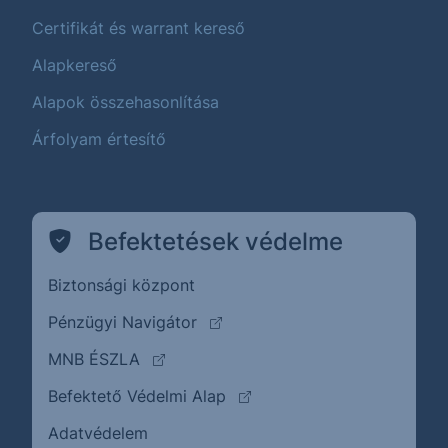
Certifikát és warrant kereső
Alapkereső
Alapok összehasonlítása
Árfolyam értesítő
Befektetések védelme
Biztonsági központ
(külső oldalra ugrik)
Pénzügyi Navigátor
(külső oldalra ugrik)
MNB ÉSZLA
(külső oldalra ugrik)
Befektető Védelmi Alap
Adatvédelem