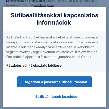
Dokumentumok – Erste Market
oldalon, illetve a Társaság ügyletek előtti
tájékoztatásról szóló
hirdetményében
.
Sütibeállításokkal kapcsolatos
információk
Az Erste Bank sütiket használ a weboldalak működtetése, a
könnyebb használat és megfelelő színvonal biztosítása és a
visszaélések megakadályozása érdekében. A weboldalon
végzett tevékenységek nyomon követésével kifejezetten az
Önt érdeklő ajánlatokról üzenetet juttathatunk el Önnek.
Részletes süti tájékoztató letöltése
Elfogadom a javasolt sütibeállításokat
PIACI HÍREK
MTel: Változatlan második negyedéves
Sütibeállítások kezelése
eredmény