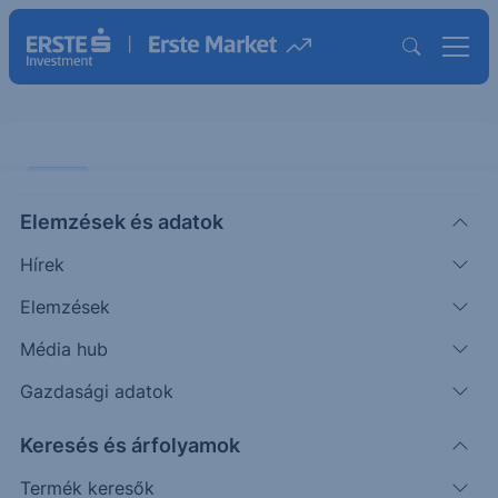
CHART
Elemzések és adatok
Arany: Stabilizálódik
Hírek
ÖTLETGYÁR CHART
Elemzések
|
2026. május 13. 16:20
Média hub
Gazdasági adatok
Az elmúlt időszak nagy volatilitása után
Keresés és árfolyamok
ellenállónak bizonyul az arany árfolyama a
magasabb amerikai inflációs adatok és...
Termék keresők