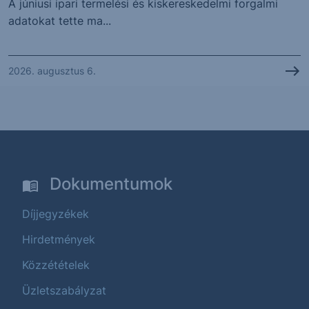
A júniusi ipari termelési és kiskereskedelmi forgalmi
adatokat tette ma...
2026. augusztus 6.
Dokumentumok
Díjjegyzékek
Hirdetmények
Közzétételek
Üzletszabályzat