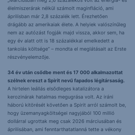
„Márciusban még 2,6 százalékos volt az energia- és
élelmiszerárak nélkül számolt maginfláció, ami
áprilisban már 2,8 százalék lett. Érezhetően
drágább az amerikaiak élete. A helyiek valószínűleg
nem az autózást fogják majd vissza, akkor sem, ha
egy év alatt ott is 18 százalékkal emelkedett a
tankolás költsége” – mondta el meglátásait az Erste
részvényelemzője.
34 év után csődbe ment és 17 000 alkalmazottat
szélnek ereszt a Spirit nevű fapados légitársaság.
A hirtelen leállás elsődleges katalizátora a
kerozinárak hatalmas megugrása volt. Az iráni
háború kitörését követően a Spirit arról számolt be,
hogy üzemanyagköltségei nagyjából 100 millió
dollárral ugrottak meg csak 2026 márciusában és
áprilisában, ami fenntarthatatlanná tette a vékony