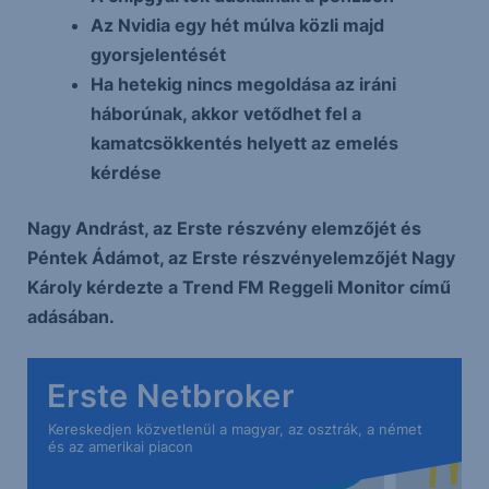
Az Nvidia egy hét múlva közli majd
gyorsjelentését
Ha hetekig nincs megoldása az iráni
háborúnak, akkor vetődhet fel a
kamatcsökkentés helyett az emelés
kérdése
Nagy Andrást, az Erste részvény elemzőjét és
Péntek Ádámot, az Erste részvényelemzőjét Nagy
Károly kérdezte a Trend FM Reggeli Monitor című
adásában.
Erste Netbroker
Kereskedjen közvetlenül a magyar, az osztrák, a német
és az amerikai piacon