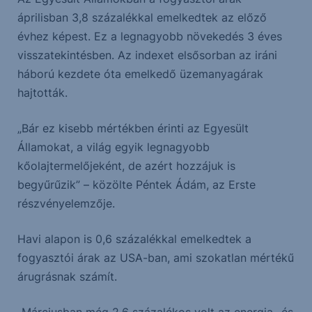
áprilisban 3,8 százalékkal emelkedtek az előző
évhez képest. Ez a legnagyobb növekedés 3 éves
visszatekintésben. Az indexet elsősorban az iráni
háború kezdete óta emelkedő üzemanyagárak
hajtották.
„Bár ez kisebb mértékben érinti az Egyesült
Államokat, a világ egyik legnagyobb
kőolajtermelőjeként, de azért hozzájuk is
begyűrűzik” – közölte Péntek Ádám, az Erste
részvényelemzője.
Havi alapon is 0,6 százalékkal emelkedtek a
fogyasztói árak az USA-ban, ami szokatlan mértékű
árugrásnak számít.