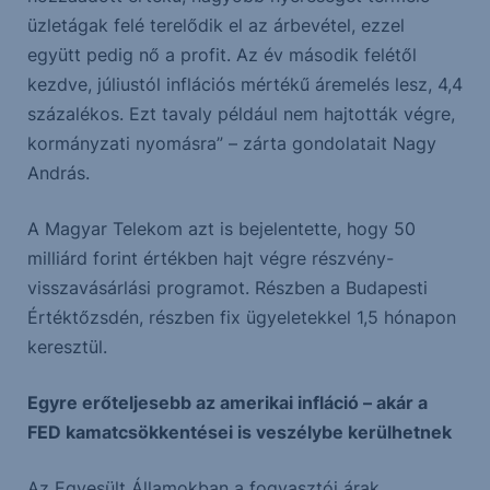
üzletágak felé terelődik el az árbevétel, ezzel
együtt pedig nő a profit. Az év második felétől
kezdve, júliustól inflációs mértékű áremelés lesz, 4,4
százalékos. Ezt tavaly például nem hajtották végre,
kormányzati nyomásra” – zárta gondolatait Nagy
András.
A Magyar Telekom azt is bejelentette, hogy 50
milliárd forint értékben hajt végre részvény-
visszavásárlási programot. Részben a Budapesti
Értéktőzsdén, részben fix ügyeletekkel 1,5 hónapon
keresztül.
Egyre erőteljesebb az amerikai infláció – akár a
FED kamatcsökkentései is veszélybe kerülhetnek
Az Egyesült Államokban a fogyasztói árak