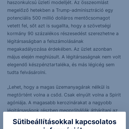
haszonkulcsú üzleti modelljét. Az összeomlást
megelőző hetekben a Trump-adminisztráció egy
potenciális 500 millió dolláros mentőcsomagot
vetett fel, sőt azt is sugallta, hogy a szövetségi
kormány 90 százalékos részesedést szerezhetne a
légitársaságban a felszámolásának
megakadályozása érdekében. Az üzlet azonban
május elején meghiúsult. A légitársaságnak nem volt
elegendő készpénztartaléka, és más légicég sem
tudta felvásárolni.
„Lehet, hogy a magas üzemanyagárak nélkül is
megtörtént volna a csőd. Csak elnyúlt volna a Spirit
agóniája. A magasabb kerozinárakat a nagyobb
légitársaságok részben megpróbálják áthárítani az
utasokra ameddig lehetséges, ha pedig a cégek
Sütibeállításokkal kapcsolatos
benyelik a magasabb költségek egy részét, az