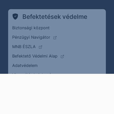
Befektetések védelme
Biztonsági központ
(külső oldalra ugrik)
Pénzügyi Navigátor
(külső oldalra ugrik)
MNB ÉSZLA
(külső oldalra ugrik)
Befektető Védelmi Alap
Adatvédelem
(külső oldalra ugrik)
Visszaélés bejelentése