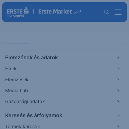
PODCAST
Elemzések és adatok
Biztató a Magyar Telekom
Hírek
gyorsjelentése – Egyre
erőteljesebb az amerikai infláció
Elemzések
Média hub
PODCAST
Gazdasági adatok
|
2026. május 13. 16:05
Keresés és árfolyamok
Termék keresők
Gyengébb negyedéven van túl a Magyar Telekom.