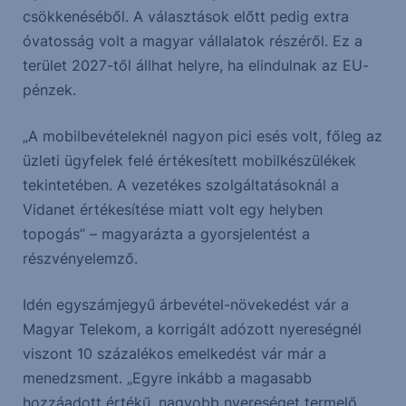
csökkenéséből. A választások előtt pedig extra
óvatosság volt a magyar vállalatok részéről. Ez a
terület 2027-től állhat helyre, ha elindulnak az EU-
pénzek.
„A mobilbevételeknél nagyon pici esés volt, főleg az
üzleti ügyfelek felé értékesített mobilkészülékek
tekintetében. A vezetékes szolgáltatásoknál a
Vidanet értékesítése miatt volt egy helyben
topogás” – magyarázta a gyorsjelentést a
részvényelemző.
Idén egyszámjegyű árbevétel-növekedést vár a
Magyar Telekom, a korrigált adózott nyereségnél
viszont 10 százalékos emelkedést vár már a
menedzsment. „Egyre inkább a magasabb
hozzáadott értékű, nagyobb nyereséget termelő