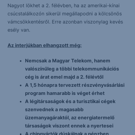
Nagyot lökhet a 2. félévben, ha az amerikai-kínai
csúcstalálkozón sikerül megállapodni a kölcsönös
vámcsökkentésről. Erre azonban viszonylag kevés
esély van.
Az interjúkban elhangzott még:
Nemcsak a Magyar Telekom, hanem
valószínűleg a többi telekommunikációs
cég is árat emel majd a 2. félévtől
A 1,5 hónapra tervezett részvényvásárlási
program hamarabb is véget érhet
A légitársaságok és a turisztikai cégek
szenvednek a magasabb
üzemanyagáraktól, az energiatermelő
társaságok viszont ennek a nyertesei
A chipgyártók dúskálnak a pénzben