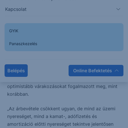
Kapcsolat
00:00
/
20:56
GYIK
A Magyar Telekom nyereségessége javult. A mobil-
Panaszkezelés
és vezetékes szolgáltatások bevételei nagyrészt
stabilak maradtak, miközben nőtt az adatforgalom
és az előfizetői bázis. A Telekom frissítette 2026-os
Belépés
Online Befektetés
előrejelzéseit is: a nyereségességi mutatókra és az
osztalék alapját képező eredményre most
optimistább várakozásokat fogalmazott meg, mint
korábban.
„Az árbevétele csökkent ugyan, de mind az üzemi
nyereséget, mind a kamat-, adófizetés és
amortizáció előtti nyereséget tekintve jelentősen