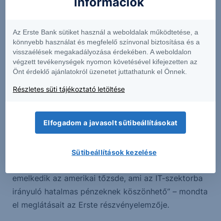
információk
számukra a kisebb nyereség képében fog
jelentkezni” – összegezte a helyzetet Péntek Ádám.
Az Erste Bank sütiket használ a weboldalak működtetése, a
könnyebb használat és megfelelő színvonal biztosítása és a
A megújuló energiát termelő cégek ebből a
visszaélések megakadályozása érdekében. A weboldalon
helyzetből viszont hosszabb távon profitálhatnak.
végzett tevékenységek nyomon követésével kifejezetten az
Önt érdeklő ajánlatokról üzenetet juttathatunk el Önnek.
„Az S&P 500 vállalatai közül már 450 közzétette a
Részletes süti tájékoztató letöltése
gyorsjelentését. Az első negyedév még kevésbé
tükrözi az iráni konfliktus hatásait, mert február
Elfogadom a javasolt sütibeállításokat
végén tört ki a háború. A technológiai szektorban,
ezen belül a mesterséges intelligenciára
szakosodott cégeknél, abszolút nem volt hatása a
Sütibeállítások kezelése
háborúnak a működésükre. Újabb és újabb csúcsra
emelkedik az amerikai tőzsde, ami az IT-szektorba
irányuló hatalmas pénzeknek köszönhető” – mondta
el meglátásait az Erste részvényelemzője.