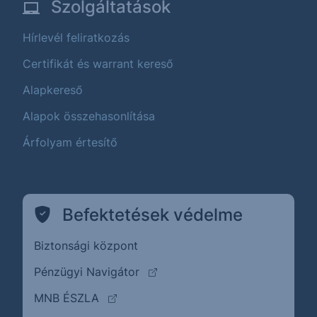
Szolgáltatások
Hírlevél feliratkozás
Certifikát és warrant kereső
Alapkereső
Alapok összehasonlítása
Árfolyam értesítő
Befektetések védelme
Biztonsági központ
(külső oldalra ugrik)
Pénzügyi Navigátor
(külső oldalra ugrik)
MNB ÉSZLA