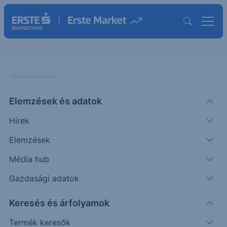
PIACI HÍREK
Elemzések és adatok
Richter: a 2026 első negyedéves
Hírek
nettó eredmény felülmúlta a
várakozásokat, de az árbevétel
Elemzések
visszaesett
Média hub
Gazdasági adatok
ERSTE REGGELI
|
2026. május 12. 08:51
Keresés és árfolyamok
Termék keresők