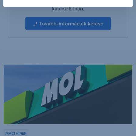
és szakértőnkkel egyeztethet a termékkel
kapcsolatban.
További információk kérése
PIACI HÍREK