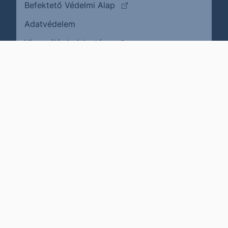
(külső oldalra ugrik)
Befektető Védelmi Alap
Adatvédelem
(külső oldalra ugrik)
Visszaélés bejelentése
Karrier
Impresszum
Cookie policy