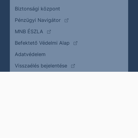
Biztonsági központ
(külső oldalra ugrik)
Pénzügyi Navigátor
(külső oldalra ugrik)
MNB ÉSZLA
(külső oldalra ugrik)
Befektető Védelmi Alap
Adatvédelem
(külső oldalra ugrik)
Visszaélés bejelentése