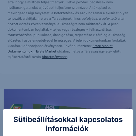
arra, hogy a múltbeli teljesítmények, illetve jövőbeli becslések nem
nyújtanak garanciát a jövőbeli teljesítményre nézve. A tőkepiaci és
makrogazdasági helyzetet, a befektetések és azok hozamai alakulását olyan
tényezők alakítják, melyre a Társaságnak nincs befolyása, a befektető által
hozott döntés következményei a Társaságra nem háríthatók át. A jelen
dokumentumban foglaltak – teljes vagy részleges – felhasználása,
többszörözése, publikálása, átdolgozása, terjesztése kizárólag a Társaság
előzetes írásos engedélyével lehetséges. A jelen dokumentumban foglaltak
kiadásuk időpontjában érvényesek. További részletek:
Erste Market
Dokumentumok – Erste Market
oldalon, illetve a Társaság ügyletek előtti
tájékoztatásról szóló
hirdetményében
.
Sütibeállításokkal kapcsolatos
információk