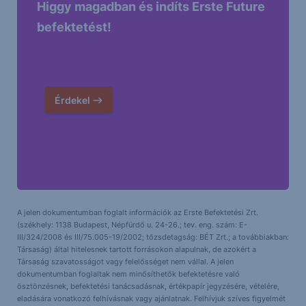
Higgy magadban és indíts Erste Future
befektetést!
Érdekel
A jelen dokumentumban foglalt információk az Erste Befektetési Zrt.
(székhely: 1138 Budapest, Népfürdő u. 24-26.; tev. eng. szám: E-
III/324/2008 és III/75.005-19/2002; tőzsdetagság: BÉT Zrt.; a továbbiakban:
Társaság) által hitelesnek tartott forrásokon alapulnak, de azokért a
Társaság szavatosságot vagy felelősséget nem vállal. A jelen
dokumentumban foglaltak nem minősíthetők befektetésre való
ösztönzésnek, befektetési tanácsadásnak, értékpapír jegyzésére, vételére,
eladására vonatkozó felhívásnak vagy ajánlatnak. Felhívjuk szíves figyelmét