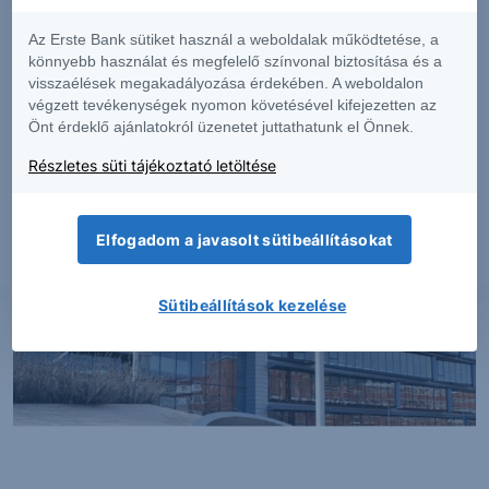
Az Erste Bank sütiket használ a weboldalak működtetése, a
könnyebb használat és megfelelő színvonal biztosítása és a
ELEMZÉS
visszaélések megakadályozása érdekében. A weboldalon
végzett tevékenységek nyomon követésével kifejezetten az
MOL: Az erős működési teljesítmény
Önt érdeklő ajánlatokról üzenetet juttathatunk el Önnek.
ellensúlyozhatta a devizaárfolyam-hatások
Részletes süti tájékoztató letöltése
okozta ellenszelet
Elfogadom a javasolt sütibeállításokat
2026. augusztus 5.
Sütibeállítások kezelése