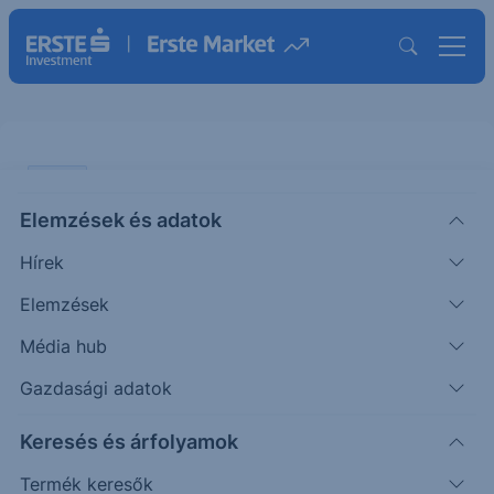
CHART
Elemzések és adatok
Nasdaq: Túlvetté vált
Hírek
ÖTLETGYÁR CHART
Elemzések
|
2026. május 8. 14:50
Média hub
Gazdasági adatok
A múlt hét második felében ismét felpattant a
Keresés és árfolyamok
Nasdaq, és azóta szinte minden nap új történelmi
csúcsot ér...
Termék keresők