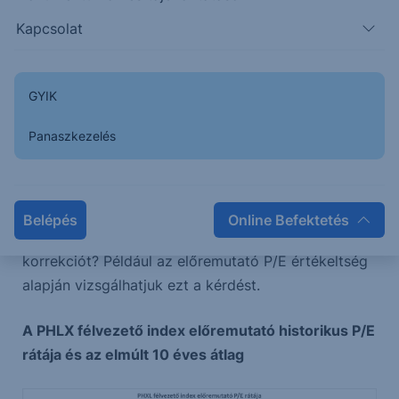
Kapcsolat
GYIK
Panaszkezelés
Forrás: Bloomberg
Persze nyilván felmerül, hogy mennyire drága az
Belépés
Online Befektetés
adott index, mennyire kell komolyan venni ezt a
korrekciót? Például az előremutató P/E értékeltség
alapján vizsgálhatjuk ezt a kérdést.
A PHLX félvezető index előremutató historikus P/E
rátája és az elmúlt 10 éves átlag