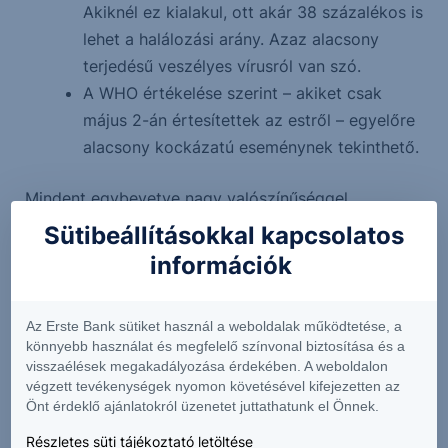
Akiknél ez kialakul, ott akár 38 százalékos is
lehet a halálozási arány. Azaz alacsony
terjedésű veszélyes vírusról van szó.
A WHO értékelése szerint – akiket csak
május 2-án értesítettek az estről – egyelőre
alacsony kockázatú eseménynek tekinthető.
Mindent egybevetve nagy valószínűséggel
megfelelő intézkedésekkel a járvány megfékezhető,
Sütibeállításokkal kapcsolatos
s egyelőre kicsi a kockázata annak, hogy a Covid-
információk
hoz hasonló járvánnyal nézzünk szembe.
Az Erste Bank sütiket használ a weboldalak működtetése, a
Mindenesetre a hajóutakat szolgáltató társaságok
könnyebb használat és megfelelő színvonal biztosítása és a
részvényei tegnap kaptak egy tockost (-2-3%),
visszaélések megakadályozása érdekében. A weboldalon
amelyet egyes cégek esetében próbálnak ma
végzett tevékenységek nyomon követésével kifejezetten az
Önt érdeklő ajánlatokról üzenetet juttathatunk el Önnek.
korrigálni a részvények.
Részletes süti tájékoztató letöltése