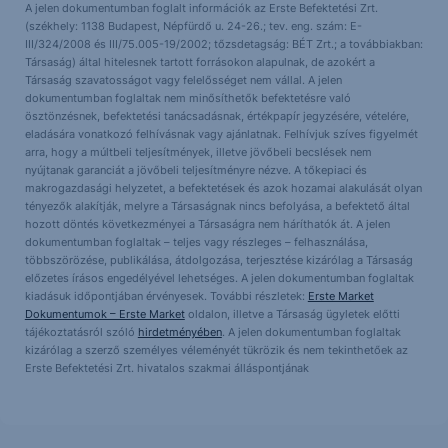
A jelen dokumentumban foglalt információk az Erste Befektetési Zrt.
(székhely: 1138 Budapest, Népfürdő u. 24-26.; tev. eng. szám: E-
III/324/2008 és III/75.005-19/2002; tőzsdetagság: BÉT Zrt.; a továbbiakban:
Társaság) által hitelesnek tartott forrásokon alapulnak, de azokért a
Társaság szavatosságot vagy felelősséget nem vállal. A jelen
dokumentumban foglaltak nem minősíthetők befektetésre való
ösztönzésnek, befektetési tanácsadásnak, értékpapír jegyzésére, vételére,
eladására vonatkozó felhívásnak vagy ajánlatnak. Felhívjuk szíves figyelmét
arra, hogy a múltbeli teljesítmények, illetve jövőbeli becslések nem
nyújtanak garanciát a jövőbeli teljesítményre nézve. A tőkepiaci és
makrogazdasági helyzetet, a befektetések és azok hozamai alakulását olyan
tényezők alakítják, melyre a Társaságnak nincs befolyása, a befektető által
hozott döntés következményei a Társaságra nem háríthatók át. A jelen
dokumentumban foglaltak – teljes vagy részleges – felhasználása,
többszörözése, publikálása, átdolgozása, terjesztése kizárólag a Társaság
előzetes írásos engedélyével lehetséges. A jelen dokumentumban foglaltak
kiadásuk időpontjában érvényesek. További részletek:
Erste Market
Dokumentumok – Erste Market
oldalon, illetve a Társaság ügyletek előtti
tájékoztatásról szóló
hirdetményében
. A jelen dokumentumban foglaltak
kizárólag a szerző személyes véleményét tükrözik és nem tekinthetőek az
Erste Befektetési Zrt. hivatalos szakmai álláspontjának