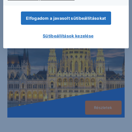
Erste Netbroker
Elfogadom a javasolt sütibeállításokat
Állampapírok
a biztonságos befektetések kedvelőinek.
Sütibeállítások kezelése
Részletek