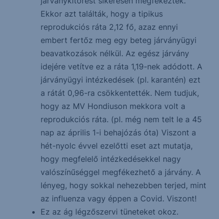
járványkitörést sikeresen megfékeztek.
Ekkor azt találták, hogy a tipikus
reprodukciós ráta 2,12 fő, azaz ennyi
embert fertőz meg egy beteg járványügyi
beavatkozások nélkül. Az egész járvány
idejére vetítve ez a ráta 1,19-nek adódott. A
járványügyi intézkedések (pl. karantén) ezt
a rátát 0,96-ra csökkentették. Nem tudjuk,
hogy az MV Hondiuson mekkora volt a
reprodukciós ráta. (pl. még nem telt le a 45
nap az április 1-i behajózás óta) Viszont a
hét-nyolc évvel ezelőtti eset azt mutatja,
hogy megfelelő intézkedésekkel nagy
valószínűséggel megfékezhető a járvány. A
lényeg, hogy sokkal nehezebben terjed, mint
az influenza vagy éppen a Covid. Viszont!
Ez az ág légzőszervi tüneteket okoz.