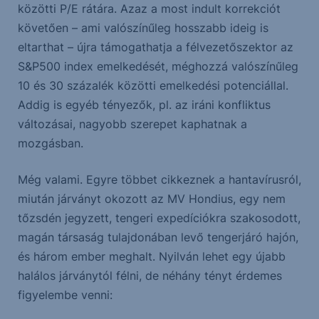
közötti P/E rátára. Azaz a most indult korrekciót
követően – ami valószínűleg hosszabb ideig is
eltarthat – újra támogathatja a félvezetőszektor az
S&P500 index emelkedését, méghozzá valószínűleg
10 és 30 százalék közötti emelkedési potenciállal.
Addig is egyéb tényezők, pl. az iráni konfliktus
változásai, nagyobb szerepet kaphatnak a
mozgásban.
Még valami. Egyre többet cikkeznek a hantavírusról,
miután járványt okozott az MV Hondius, egy nem
tőzsdén jegyzett, tengeri expedíciókra szakosodott,
magán társaság tulajdonában levő tengerjáró hajón,
és három ember meghalt. Nyilván lehet egy újabb
halálos járványtól félni, de néhány tényt érdemes
figyelembe venni: