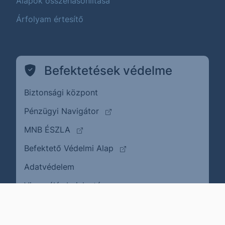
Alapok összehasonlítása
Árfolyam értesítő
Befektetések védelme
Biztonsági központ
(külső oldalra ugrik)
Pénzügyi Navigátor
(külső oldalra ugrik)
MNB ÉSZLA
(külső oldalra ugrik)
Befektető Védelmi Alap
Adatvédelem
(külső oldalra ugrik)
Visszaélés bejelentése