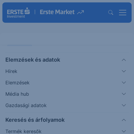
PIACI HÍREK
Elemzések és adatok
Gyanús...
Hírek
KOMMENTÁR
Elemzések
|
Miró József
Vezető elemző
2026. május 7. 11:56
Média hub
Gazdasági adatok
Gyanús kereskedés megint. Tegnap cirka egy
Keresés és árfolyamok
órával az előtt, hogy az Axios közzétette
jelentését, miszerint bennfentes hírei vannak
Termék keresők