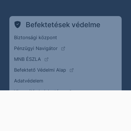
Befektetések védelme
Biztonsági központ
(külső oldalra ugrik)
Pénzügyi Navigátor
(külső oldalra ugrik)
MNB ÉSZLA
(külső oldalra ugrik)
Befektető Védelmi Alap
Adatvédelem
(külső oldalra ugrik)
Visszaélés bejelentése