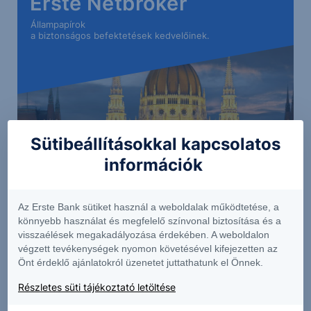
Erste Netbroker
Állampapírok
a biztonságos befektetések kedvelőinek.
Sütibeállításokkal kapcsolatos
információk
Az Erste Bank sütiket használ a weboldalak működtetése, a
könnyebb használat és megfelelő színvonal biztosítása és a
Részletek
visszaélések megakadályozása érdekében. A weboldalon
végzett tevékenységek nyomon követésével kifejezetten az
Önt érdeklő ajánlatokról üzenetet juttathatunk el Önnek.
Részletes süti tájékoztató letöltése
A jelen dokumentumban foglalt információk az Erste Befektetési Zrt.
(székhely: 1138 Budapest, Népfürdő u. 24-26.; tev. eng. szám: E-