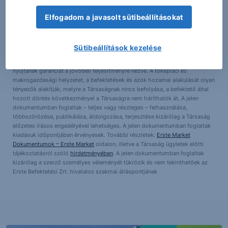
III/324/2008 és III/75.005-19/2002; tőzsdetagság: BÉT Zrt.; a továbbiakban:
Társaság) által hitelesnek tartott forrásokon alapulnak, de azokért a
Elfogadom a javasolt sütibeállításokat
Társaság szavatosságot vagy felelősséget nem vállal. A jelen
dokumentumban foglaltak nem minősíthetők befektetésre való
ösztönzésnek, befektetési tanácsadásnak, értékpapír jegyzésére, vételére,
Sütibeállítások kezelése
eladására vonatkozó felhívásnak vagy ajánlatnak. Felhívjuk szíves figyelmét
arra, hogy a múltbeli teljesítmények, illetve jövőbeli becslések nem
nyújtanak garanciát a jövőbeli teljesítményre nézve. A tőkepiaci és
makrogazdasági helyzetet, a befektetések és azok hozamai alakulását olyan
tényezők alakítják, melyre a Társaságnak nincs befolyása, a befektető által
hozott döntés következményei a Társaságra nem háríthatók át. A jelen
dokumentumban foglaltak – teljes vagy részleges – felhasználása,
többszörözése, publikálása, átdolgozása, terjesztése kizárólag a Társaság
előzetes írásos engedélyével lehetséges. A jelen dokumentumban foglaltak
kiadásuk időpontjában érvényesek. További részletek:
Erste Market
Dokumentumok – Erste Market
oldalon, illetve a Társaság ügyletek előtti
tájékoztatásról szóló
hirdetményében
. A jelen dokumentumban foglaltak
kizárólag a szerző személyes véleményét tükrözik és nem tekinthetőek az
Erste Befektetési Zrt. hivatalos szakmai álláspontjának