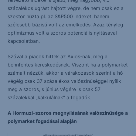
félvezető indexe is újabb, még nagyobb, 4,5
százalékos ugrást hajtott végre, de nem csak ez a
szektor húzta pl. az S&P500 indexet, hanem
szélesebb bázisú volt az emelkedés. Azaz tényleg
optimizmus volt a szoros potenciális nyitásával
kapcsolatban.
Szóval a piacok hittek az Axios-nak, meg a
bennfentes kereskedésnek. Viszont ha a polymarket
számait nézzük, akkor a várakozások szerint a hó
végéig csak 37 százalékos valószínűséggel nyílik
meg a szoros, s június végére is csak 57
százalékkal „kalkulálnak” a fogadók.
A Hormuzi-szoros megnyílásának valószínűsége a
polymarket fogadásai alapján