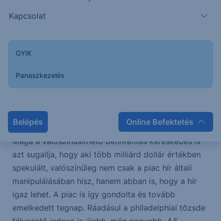
sündörgő valaki, vagy éppen a kormányzati
Kapcsolat
körökből történhetet valamiféle bennfentes
kereskedés, de az biztos, hogy az ilyen jellegű
tranzakciók azóta jellemzőek, mióta Trump van
GYIK
hatalmon.
Panaszkezelés
Na de, nem ennek a boncolgatása a mai témánk,
hanem annak az esélye, hogy tényleg jöhet-e egy
megállapodás. Azaz a tőzsdéken az AI „győzelem”
Belépés
Online Befektetés
a Hormuz-szorosi válság felett beteljesedik-e?
Maga a valószínűsíthető bennfentes kereskedés is
azt sugallja, hogy aki több milliárd dollár értékben
spekulált, valószínűleg nem csak a piac hír általi
manipulálásában hisz, hanem abban is, hogy a hír
igaz lehet. A piac is így gondolta és tovább
emelkedett tegnap. Ráadásul a philadelphiai tőzsde