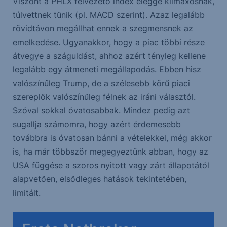
Viszont a PHLX félvezető index eléggé klimaxosnak,
túlvettnek tűnik (pl. MACD szerint). Azaz legalább
rövidtávon megállhat ennek a szegmensnek az
emelkedése. Ugyanakkor, hogy a piac többi része
átvegye a száguldást, ahhoz azért tényleg kellene
legalább egy átmeneti megállapodás. Ebben hisz
valószínűleg Trump, de a szélesebb körű piaci
szereplők valószínűleg félnek az iráni választól.
Szóval sokkal óvatosabbak. Mindez pedig azt
sugallja számomra, hogy azért érdemesebb
továbbra is óvatosan bánni a vételekkel, még akkor
is, ha már többször megegyeztünk abban, hogy az
USA függése a szoros nyitott vagy zárt állapotától
alapvetően, elsődleges hatások tekintetében,
limitált.