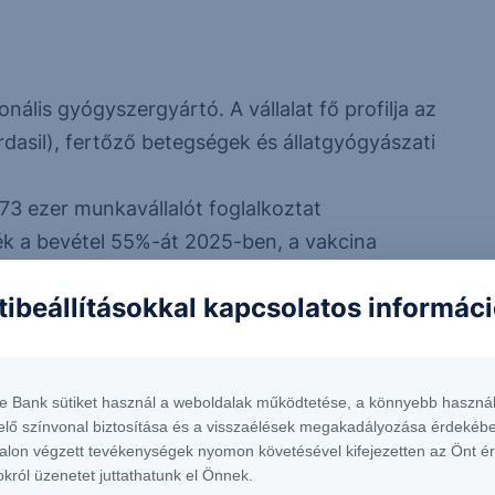
ális gyógyszergyártó. A vállalat fő profilja az
ardasil), fertőző betegségek és állatgyógyászati
és 73 ezer munkavállalót foglalkoztat
ék a bevétel 55%-át 2025-ben, a vakcina
 termékek eladásából 10% származott. A maradék
tibeállításokkal kapcsolatos informác
ológia, diabétesz) szerek voltak felelősek.
 Egyesült Államokból, 44% pedig a nemzetközi
te Bank sütiket használ a weboldalak működtetése, a könnyebb használ
ajánlja vételre, 8 tartásra és 1 eladásra. A
elő színvonal biztosítása és a visszaélések megakadályozása érdekébe
alon végzett tevékenységek nyomon követésével kifejezetten az Önt é
okról üzenetet juttathatunk el Önnek.