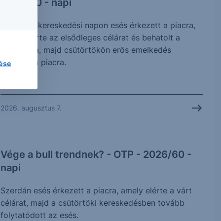
2026/60 - napi
A szerdai kereskedési napon esés érkezett a piacra,
amely elérte az elsődleges célárat és behatolt a
célzónába, majd csütörtökön erős emelkedés
érkezett a piacra.
lése
2026. augusztus 7.
Vége a bull trendnek? - OTP - 2026/60 -
napi
Szerdán esés érkezett a piacra, amely elérte a várt
célárat, majd a csütörtöki kereskedésben tovább
folytatódott az esés.