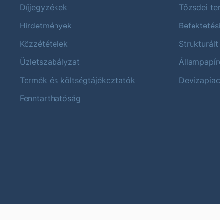
Díjjegyzékek
Tőzsdei t
Hirdetmények
Befektetés
Közzétételek
Strukturált
Üzletszabályzat
Állampapír
Termék és költségtájékoztatók
Devizapiac
Fenntarthatóság