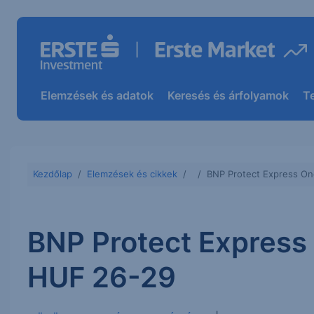
Elemzések és adatok
Keresés és árfolyamok
T
Kezdőlap
Elemzések és cikkek
BNP Protect Express On
BNP Protect Express
HUF 26-29