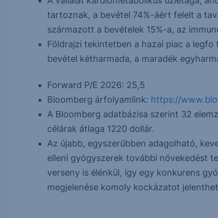
A vállalat kardiometabolikus üzletága, a
tartoznak, a bevétel 74%-áért felelt a ta
származott a bevételek 15%-a, az immuno
Földrajzi tekintetben a hazai piac a legf
bevétel kétharmada, a maradék egyharma
Forward P/E 2026: 25,5
Bloomberg árfolyamlink:
https://www.bl
A Bloomberg adatbázisa szerint 32 elemző 
célárak átlaga 1220 dollár.
Az újabb, egyszerűbben adagolható, keve
elleni gyógyszerek további növekedést t
verseny is élénkül, így egy konkurens gyó
megjelenése komoly kockázatot jelenthet