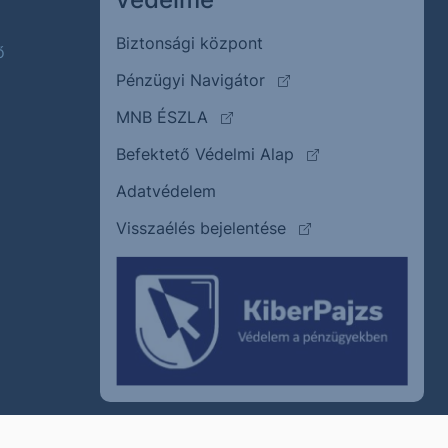
Biztonsági központ
ő
(külső oldalra ugrik)
Pénzügyi Navigátor
(külső oldalra ugrik)
MNB ÉSZLA
(külső oldalra ugrik
Befektető Védelmi Alap
Adatvédelem
(külső oldalra ugrik)
Visszaélés bejelentése