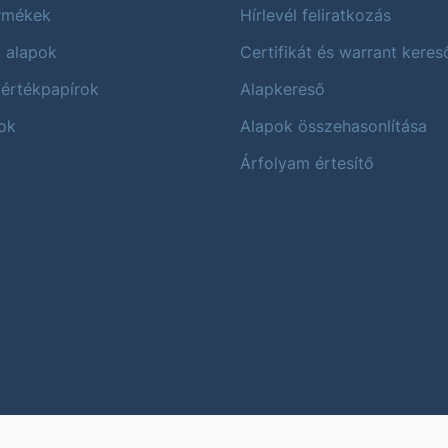
ermékek
Hírlevél feliratkozás
i alapok
Certifikát és warrant keres
 értékpapírok
Alapkereső
ok
Alapok összehasonlítása
Árfolyam értesítő