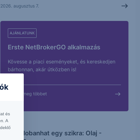
2026. augusztus 7.
AJÁNLATUNK
Erste NetBrokerGO alkalmazás
Kövesse a piaci eseményeket, és kereskedjen
bárhonnan, akár útközben is!
iók
Tudjon meg többet
at és
n. A
rdeklő
Újra bellobanhat egy szikra: Olaj -