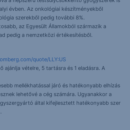
hová a népszerű testsúlycsökkentő gyógyszerek is
valyi évben. Az onkológiai készítményekből
lógia szerekből pedig további 8%.
o tosabb, az Egyesült Államokból származik a
d pedig a nemzetközi értékesítésből.
oomberg.com/quote/LLY:US
ajánlja vételre, 5 tartásra és 1 eladásra. A
sebb mellékhatással járó és hatékonyabb elhízás
esznek lehetővé a cég számára. Ugyanakkor a
gyszergyártó által kifejlesztett hatékonyabb szer
.