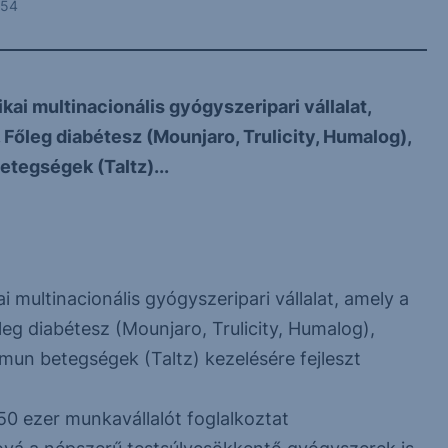
:54
rikai multinacionális gyógyszeripari vállalat,
Főleg diabétesz (Mounjaro, Trulicity, Humalog),
tegségek (Taltz)...
ai multinacionális gyógyszeripari vállalat, amely a
eg diabétesz (Mounjaro, Trulicity, Humalog),
mun betegségek (Taltz) kezelésére fejleszt
s 50 ezer munkavállalót foglalkoztat