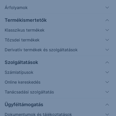
diabétesz (Mounjaro, Trulicity, Humalog),
Árfolyamok
onkológia (Verzenio, Cyramza) és autoimmun
betegségek (Taltz)...
Termékismertetők
Klasszikus termékek
Eli Lilly
Tőzsdei termékek
Derivatív termékek és szolgáltatások
Az Eli Lilly egy 1876-ban alapított, amerikai
multinacionális gyógyszeripari vállalat,
Szolgáltatások
amely a világ egyik vezető egészségügyi
cége. Főleg diabétesz (Mounjaro, Trulicity,
Számlatípusok
Humalog), onkológia (Verzenio, Cyramza) és
Online kereskedés
autoimmun betegségek (Taltz) kezelésére
Tanácsadási szolgáltatás
fejleszt gyógyszereket.
Piaci kapitalizációja 825 milliárd dollár és 50
Ügyféltámogatás
ezer munkavállalót foglalkoztat
A vállalat kardiometabolikus üzletága, ahová
Dokumentumok és tájékoztatások