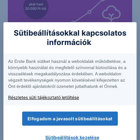
Sütibeállításokkal kapcsolatos
információk
Az Erste Bank sütiket használ a weboldalak működtetése, a
könnyebb használat és megfelelő színvonal biztosítása és a
visszaélések megakadályozása érdekében. A weboldalon
Higgy magadban és indíts Erste Future
végzett tevékenységek nyomon követésével kifejezetten az
befektetést!
Önt érdeklő ajánlatokról üzenetet juttathatunk el Önnek.
Részletes süti tájékoztató letöltése
Elfogadom a javasolt sütibeállításokat
Érdekel
Sütibeállítások kezelése