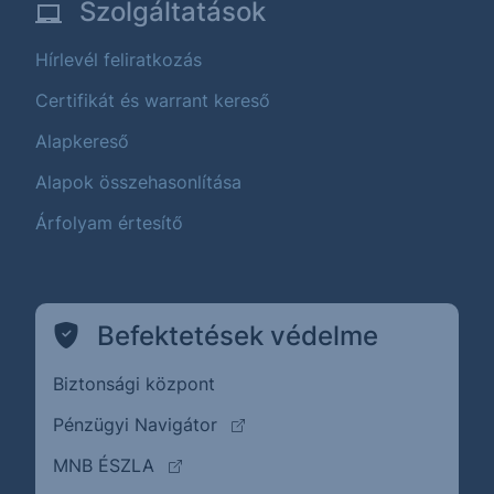
Szolgáltatások
Hírlevél feliratkozás
Certifikát és warrant kereső
Alapkereső
Alapok összehasonlítása
Árfolyam értesítő
Befektetések védelme
Biztonsági központ
(külső oldalra ugrik)
Pénzügyi Navigátor
(külső oldalra ugrik)
MNB ÉSZLA