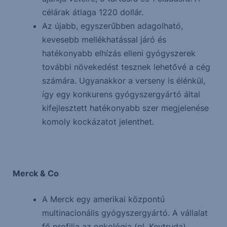
célárak átlaga 1220 dollár.
Az újabb, egyszerűbben adagolható,
kevesebb mellékhatással járó és
hatékonyabb elhízás elleni gyógyszerek
további növekedést tesznek lehetővé a cég
számára. Ugyanakkor a verseny is élénkül,
így egy konkurens gyógyszergyártó által
kifejlesztett hatékonyabb szer megjelenése
komoly kockázatot jelenthet.
Merck & Co
A Merck egy amerikai központú
multinacionális gyógyszergyártó. A vállalat
fő profilja az onkológia (pl. Keytruda),