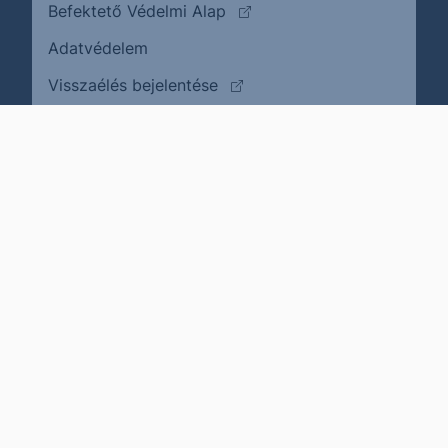
(külső oldalra ugrik)
Befektető Védelmi Alap
Adatvédelem
(külső oldalra ugrik)
Visszaélés bejelentése
Karrier
Impresszum
Cookie policy