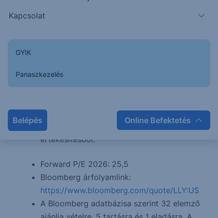
a népszerű testsúlycsökkentő gyógyszerek
Kapcsolat
is tartoznak, a bevétel 74%-áért felelt a
tavalyi évben. Az onkológiai
készítményekből származott a bevételek
GYIK
15%-a, az immunológia szerekből pedig
további 8%.
Panaszkezelés
Földrajzi tekintetben a hazai piac a
legfontosabb, az Egyesült Államokból
származik a bevétel kétharmada, a maradék
Belépés
Online Befektetés
egyharmad pedig a nemzetközi
értékesítésből.
Forward P/E 2026: 25,5
Bloomberg árfolyamlink:
https://www.bloomberg.com/quote/LLY:US
A Bloomberg adatbázisa szerint 32 elemző
ajánlja vételre, 5 tartásra és 1 eladásra. A