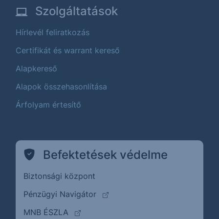
Szolgáltatások
Hírlevél feliratkozás
Certifikát és warrant kereső
Alapkereső
Alapok összehasonlítása
Árfolyam értesítő
Befektetések védelme
Biztonsági központ
(külső oldalra ugrik)
Pénzügyi Navigátor
(külső oldalra ugrik)
MNB ÉSZLA