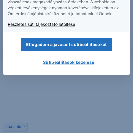
visszaélések megakadályozása érdekében. A weboldalon
dokumentumban foglaltak – teljes vagy részleges – felhasználása,
többszörözése, publikálása, átdolgozása, terjesztése kizárólag a Társaság
végzett tevékenységek nyomon követésével kifejezetten az
előzetes írásos engedélyével lehetséges. A jelen dokumentumban foglaltak
Önt érdeklő ajánlatokról üzenetet juttathatunk el Önnek.
kiadásuk időpontjában érvényesek. További részletek:
Erste Market
Dokumentumok – Erste Market
oldalon, illetve a Társaság ügyletek előtti
Részletes süti tájékoztató letöltése
tájékoztatásról szóló
hirdetményében
.
Elfogadom a javasolt sütibeállításokat
Sütibeállítások kezelése
PIACI HÍREK