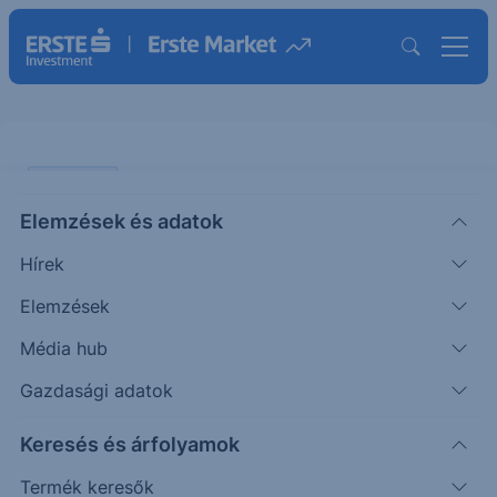
PIACI HÍREK
Elemzések és adatok
EURHUF: gyengült a forint
Hírek
ERSTE TÍZÓRAI
Elemzések
|
2026. április 30. 10:23
Média hub
Gazdasági adatok
A hazai piacon összességében gyengült a forint az
Keresés és árfolyamok
euróval szemben. Az emelkedő olajárak és a dollár
erősödése jelentős ellenszelet eredményezett a
Termék keresők