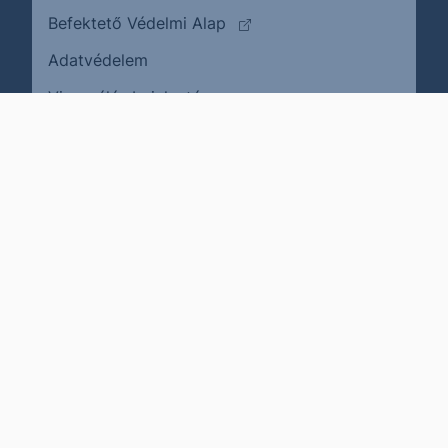
(külső oldalra ugrik)
Befektető Védelmi Alap
Adatvédelem
(külső oldalra ugrik)
Visszaélés bejelentése
Karrier
Impresszum
Cookie policy