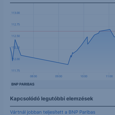
113.00
112.75
112.50
112.25
112.00
111.75
08:00
09:00
10:00
11:00
BNP PARIBAS
Kapcsolódó legutóbbi elemzések
Vártnál jobban teljesített a BNP Paribas