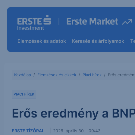
Elemzések és adatok
Keresés és árfolyamok
T
Kezdőlap
Elemzések és cikkek
Piaci hírek
Erős eredmény
PIACI HÍREK
Erős eredmény a BNP
|
ERSTE TÍZÓRAI
2026. április 30. 09:43