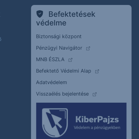
k
Befektetések
védelme
Biztonsági központ
ő
(külső oldalra ugrik)
Pénzügyi Navigátor
(külső oldalra ugrik)
MNB ÉSZLA
(külső oldalra ugrik
Befektető Védelmi Alap
Adatvédelem
(külső oldalra ugrik)
Visszaélés bejelentése