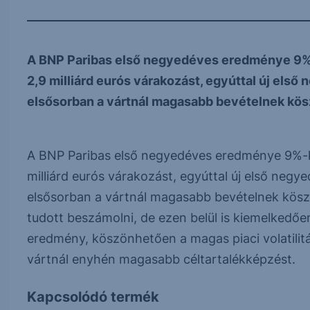
A BNP Paribas első negyedéves eredménye 9%-ka
2,9 milliárd eurós várakozást, egyúttal új els
elsősorban a vártnál magasabb bevételnek kösz
A BNP Paribas első negyedéves eredménye 9%-kal
milliárd eurós várakozást, egyúttal új első neg
elsősorban a vártnál magasabb bevételnek köszö
tudott beszámolni, de ezen belül is kiemelkedő
eredmény, köszönhetően a magas piaci volatilitá
vártnál enyhén magasabb céltartalékképzést.
Kapcsolódó termék