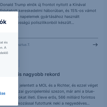
Donald Trump elnök új frontot nyitott a Kínával
folytatott kereskedelmi háborúban, és 15%-os vámot
vetett ki a napelemek gyártásához használt
iók
kulcsfontosságú poliszilikonból készült...
at és
2026. augusztus 7.
n. A
rdeklő
PIACI HÍREK
Vártnál is nagyobb rekord
Ma reggel jelentett a MOL és a Richter, és ezzel véget
is ért a hazai gyorsjelentési szezon, már ami a blue-
lése
chip papírokat illeti. Eleve erős, 566 milliárd forintos
profitvárakozással futottunk neki a negyedéves...