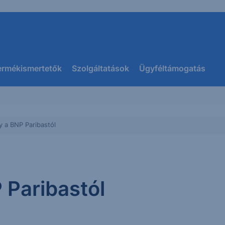
ermékismertetők
Szolgáltatások
Ügyféltámogatás
 a BNP Paribastól
 Paribastól