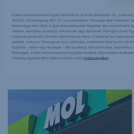
A jelen dokumentumban foglalt információk az Erste Befektetési Zrt. (székhely:
19/2002; tőzsdetagság: BÉT Zrt.; a továbbiakban: Társaság) által hitelesnek t
felelősséget nem vállal. A jelen dokumentumban foglaltak nem minősíthetők be
vételére, eladására vonatkozó felhívásnak vagy ajánlatnak. Felhívjuk szíves fig
nyújtanak garanciát a jövőbeli teljesítményre nézve. A tőkepiaci és makrogazd
alakítják, melyre a Társaságnak nincs befolyása, a befektető által hozott dö
foglaltak – teljes vagy részleges – felhasználása, többszörözése, publikálása,
lehetséges. A jelen dokumentumban foglaltak kiadásuk időpontjában érvényese
Társaság ügyletek előtti tájékoztatásról szóló
hirdetményében
.