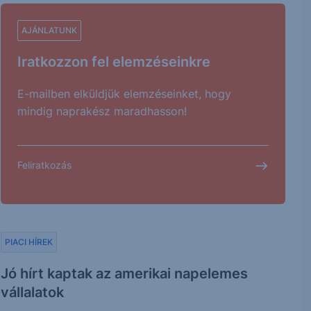
AJÁNLATUNK
Iratkozzon fel elemzéseinkre
E-mailben elküldjük elemzéseinket, hogy
mindig naprakész maradhasson!
Feliratkozás
PIACI HÍREK
Jó hírt kaptak az amerikai napelemes
vállalatok