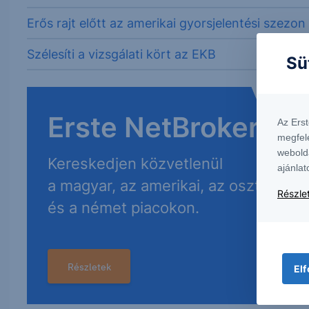
Erős rajt előtt az amerikai gyorsjelentési szezon
Szélesíti a vizsgálati kört az EKB
Sü
Erste NetBroker
Az Ers
megfel
webold
Kereskedjen közvetlenül
ajánlat
a magyar, az amerikai, az osztrák
Részlet
és a német piacokon.
Részletek
Elf