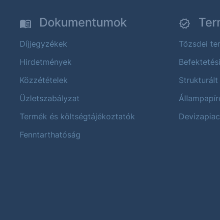
Dokumentumok
Ter
Díjjegyzékek
Tőzsdei t
Hirdetmények
Befektetés
Közzétételek
Strukturált
Üzletszabályzat
Állampapír
Termék és költségtájékoztatók
Devizapiac
Fenntarthatóság