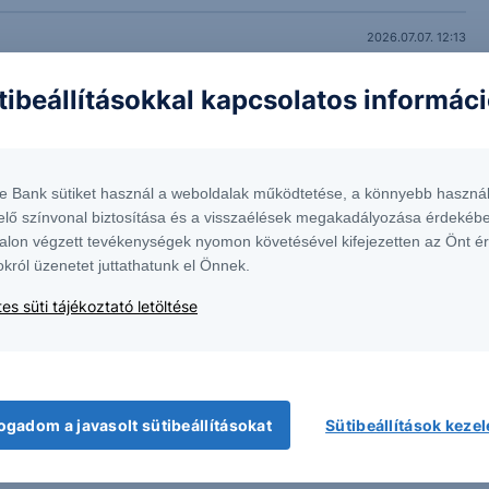
2026.07.07. 12:13
2026.06.16. 09:04
tibeállításokkal kapcsolatos informác
te Bank sütiket használ a weboldalak működtetése, a könnyebb használ
elő színvonal biztosítása és a visszaélések megakadályozása érdekébe
alon végzett tevékenységek nyomon követésével kifejezetten az Önt é
okról üzenetet juttathatunk el Önnek.
es süti tájékoztató letöltése
ogadom a javasolt sütibeállításokat
Sütibeállítások keze