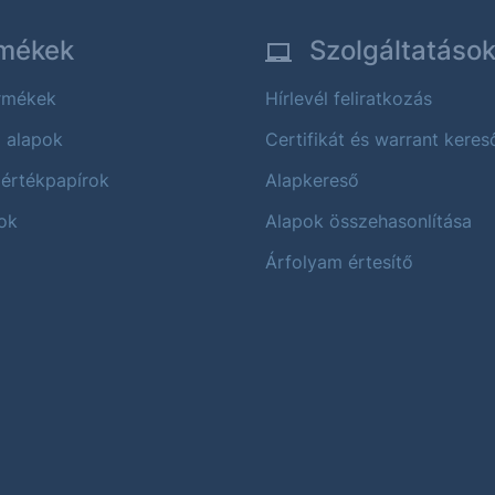
mékek
Szolgáltatáso
ermékek
Hírlevél feliratkozás
i alapok
Certifikát és warrant keres
 értékpapírok
Alapkereső
ok
Alapok összehasonlítása
Árfolyam értesítő