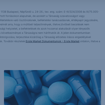
 1138 Budapest, Népfürdő u. 24-26.; tev. eng. szám: E-III/324/2008 és III/75.005-
artott forrásokon alapulnak, de azokért a Társaság szavatosságot vagy
fektetésre való ösztönzésnek, befektetési tanácsadásnak, értékpapír jegyzésére,
yelmét arra, hogy a múltbeli teljesítmények, illetve jövőbeli becslések nem
asági helyzetet, a befektetések és azok hozamai alakulását olyan tényezők
ntés következményei a Társaságra nem háríthatók át. A jelen dokumentumban
 átdolgozása, terjesztése kizárólag a Társaság előzetes írásos engedélyével
k. További részletek:
Erste Market Dokumentumok – Erste Market
oldalon, illetve a