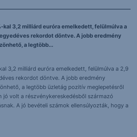
l 3,2 milliárd euróra emelkedett, felülmúlva a
ő negyedéves rekordot döntve. A jobb eredmény
önhető, a legtöbb...
 3,2 milliárd euróra emelkedett, felülmúlva a 2,9
yedéves rekordot döntve. A jobb eredmény
nhető, a legtöbb üzletág pozitív meglepetésről
en jó volt a részvénykereskedésből származó
snak. A jó bevételi számok ellensúlyozták, hogy a