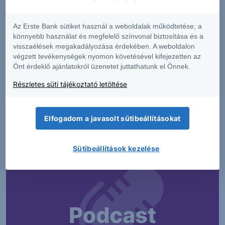
Az Erste Bank sütiket használ a weboldalak működtetése, a
könnyebb használat és megfelelő színvonal biztosítása és a
visszaélések megakadályozása érdekében. A weboldalon
végzett tevékenységek nyomon követésével kifejezetten az
Önt érdeklő ajánlatokról üzenetet juttathatunk el Önnek.
PIACI HÍREK
Részletes süti tájékoztató letöltése
MTel: Változatlan második negyedéves
eredmény
Elfogadom a javasolt sütibeállításokat
2026. augusztus 6.
Sütibeállítások kezelése