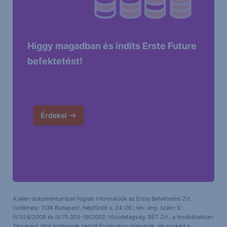
Higgy magadban és indíts Erste Future
befektetést!
Érdekel
A jelen dokumentumban foglalt információk az Erste Befektetési Zrt.
(székhely: 1138 Budapest, Népfürdő u. 24-26.; tev. eng. szám: E-
III/324/2008 és III/75.005-19/2002; tőzsdetagság: BÉT Zrt.; a továbbiakban:
Társaság) által hitelesnek tartott forrásokon alapulnak, de azokért a