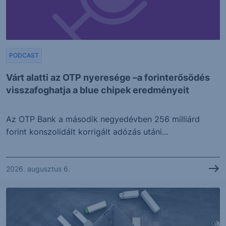
PODCAST
Várt alatti az OTP nyeresége –a forinterősödés
visszafoghatja a blue chipek eredményeit
Az OTP Bank a második negyedévben 256 milliárd
forint konszolidált korrigált adózás utáni...
2026. augusztus 6.