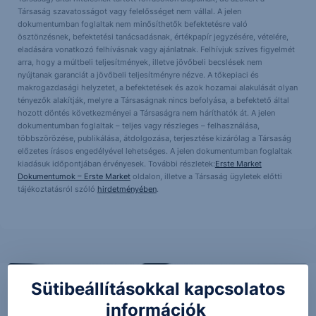
Társaság szavatosságot vagy felelősséget nem vállal. A jelen
dokumentumban foglaltak nem minősíthetők befektetésre való
ösztönzésnek, befektetési tanácsadásnak, értékpapír jegyzésére, vételére,
eladására vonatkozó felhívásnak vagy ajánlatnak. Felhívjuk szíves figyelmét
arra, hogy a múltbeli teljesítmények, illetve jövőbeli becslések nem
nyújtanak garanciát a jövőbeli teljesítményre nézve. A tőkepiaci és
makrogazdasági helyzetet, a befektetések és azok hozamai alakulását olyan
tényezők alakítják, melyre a Társaságnak nincs befolyása, a befektető által
hozott döntés következményei a Társaságra nem háríthatók át. A jelen
dokumentumban foglaltak – teljes vagy részleges – felhasználása,
többszörözése, publikálása, átdolgozása, terjesztése kizárólag a Társaság
előzetes írásos engedélyével lehetséges. A jelen dokumentumban foglaltak
kiadásuk időpontjában érvényesek. További részletek:
Erste Market
Dokumentumok – Erste Market
oldalon, illetve a Társaság ügyletek előtti
tájékoztatásról szóló
hirdetményében
.
Sütibeállításokkal kapcsolatos
információk