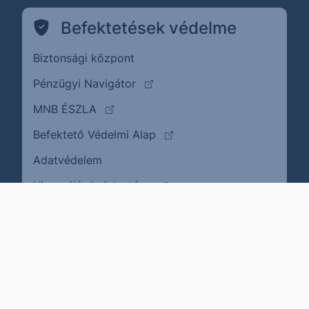
Befektetések védelme
Biztonsági központ
(külső oldalra ugrik)
Pénzügyi Navigátor
(külső oldalra ugrik)
MNB ÉSZLA
(külső oldalra ugrik)
Befektető Védelmi Alap
Adatvédelem
(külső oldalra ugrik)
Visszaélés bejelentése