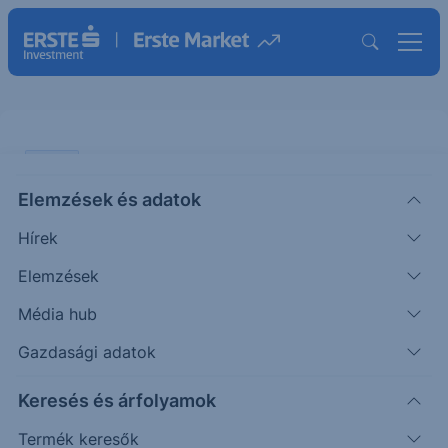
CHART
Elemzések és adatok
USDJPY: A megszokott
Hírek
ÖTLETGYÁR CHART
Elemzések
|
2026. április 22. 15:43
Média hub
Gazdasági adatok
Az USDJPY árfolyam eltekintve a napon belüli
Keresés és árfolyamok
leszúrásoktól, a komótosan emelkedő 30 napos
mozgóátlag körül kering az...
Termék keresők