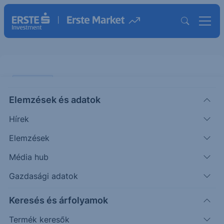
PIACI HÍREK
Elemzések és adatok
Összefog a Broadcom és az
Hírek
Alphabet
Elemzések
ERSTE TÍZÓRAI
Média hub
|
2026. április 7. 09:33
Gazdasági adatok
Keresés és árfolyamok
A Broadcom hétfőn bejelentette, hogy hosszú
távú megállapodást kötött a Google
Termék keresők