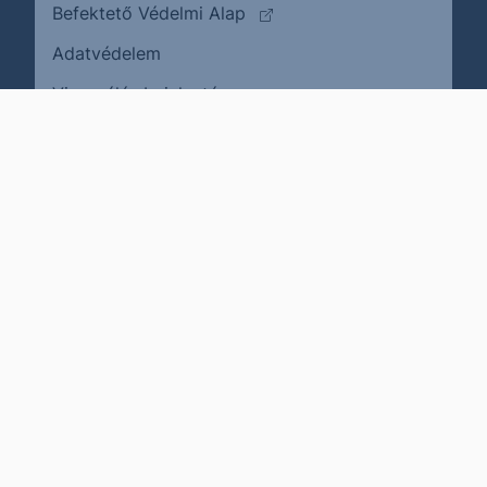
(külső oldalra ugrik)
Befektető Védelmi Alap
Adatvédelem
(külső oldalra ugrik)
Visszaélés bejelentése
Karrier
Impresszum
Cookie policy