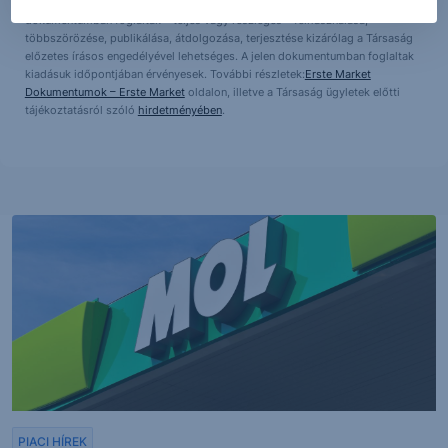
hozott döntés következményei a Társaságra nem háríthatók át. A jelen
dokumentumban foglaltak – teljes vagy részleges – felhasználása,
többszörözése, publikálása, átdolgozása, terjesztése kizárólag a Társaság
előzetes írásos engedélyével lehetséges. A jelen dokumentumban foglaltak
kiadásuk időpontjában érvényesek. További részletek:
Erste Market
Dokumentumok – Erste Market
oldalon, illetve a Társaság ügyletek előtti
tájékoztatásról szóló
hirdetményében
.
PIACI HÍREK