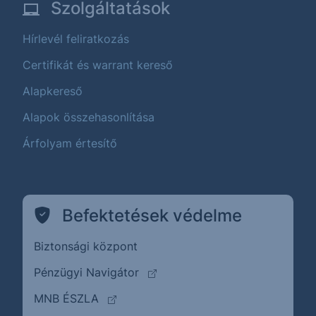
Szolgáltatások
Hírlevél feliratkozás
Certifikát és warrant kereső
Alapkereső
Alapok összehasonlítása
Árfolyam értesítő
Befektetések védelme
Biztonsági központ
(külső oldalra ugrik)
Pénzügyi Navigátor
(külső oldalra ugrik)
MNB ÉSZLA