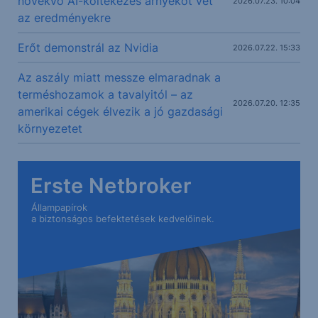
növekvő AI-költekezés árnyékot vet
2026.07.23. 10:04
az eredményekre
Erőt demonstrál az Nvidia
2026.07.22. 15:33
Az aszály miatt messze elmaradnak a
terméshozamok a tavalyitól – az
2026.07.20. 12:35
amerikai cégek élvezik a jó gazdasági
környezetet
Erste Netbroker
Állampapírok
a biztonságos befektetések kedvelőinek.