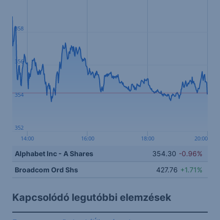
358
356
354
352
14:00
16:00
18:00
20:00
Alphabet Inc - A Shares
354.30
-0.96%
Broadcom Ord Shs
427.76
+1.71%
Kapcsolódó legutóbbi elemzések