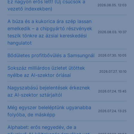
Ez nagyon erős lett! (Új csúcsok a
2026.08.05. 12:03
vezető indexekben)
A búza és a kukorica ára szép lassan
emelkedik – a chipgyártó részvények
2026.08.03. 10:37
teszik tönkre az ázsiai kereskedési
hangulatot
Bődületes profitbővülés a Samsungnál
2026.07.30. 10:05
Sokszáz milliárdos üzletet ütöttek
2026.07.27. 10:10
nyélbe az AI-szektor óriásai
Nagyszabású bejelentések érkeznek
2026.07.24. 15:45
az AI-szektor sztárjaitól
Még egyszer beleléptünk ugyanabba
2026.07.24. 13:25
folyóba, de másképp
Alphabet: erős negyedév, de a