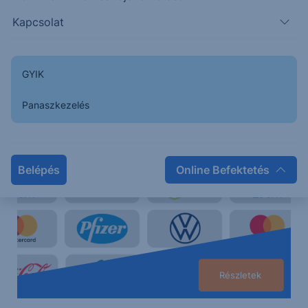
Kapcsolat
Erste Netbroker
Kereskedjen közvetlenül a magyar, az osztrák, a német
GYIK
és az amerikai piacon
Panaszkezelés
Belépés
Online Befektetés
Részletek