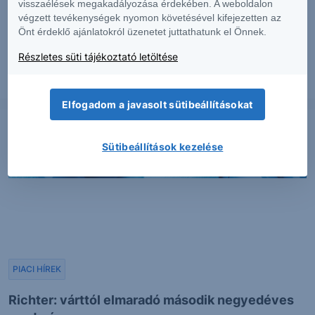
PIACI HÍREK
visszaélések megakadályozása érdekében. A weboldalon
végzett tevékenységek nyomon követésével kifejezetten az
Erős lett a MOL második negyedéve
Önt érdeklő ajánlatokról üzenetet juttathatunk el Önnek.
Részletes süti tájékoztató letöltése
2026. augusztus 7.
Elfogadom a javasolt sütibeállításokat
Sütibeállítások kezelése
PIACI HÍREK
Richter: várttól elmaradó második negyedéves