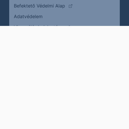
(külső oldalra ugrik)
Befektető Védelmi Alap
Adatvédelem
(külső oldalra ugrik)
Visszaélés bejelentése
Karrier
Impresszum
Cookie policy