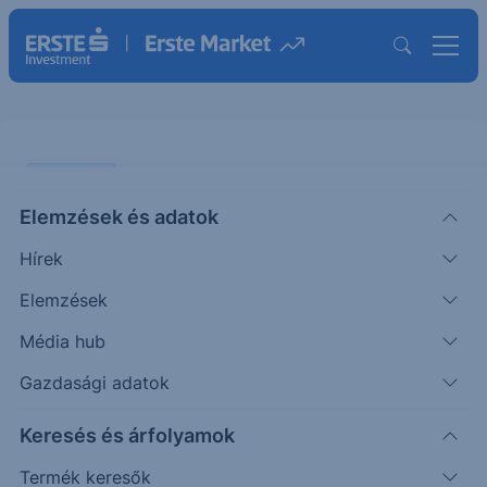
PIACI HÍREK
Elemzések és adatok
Más definíció szerint, de elértük
Hírek
az AGI korát az Nvidia vezére
szerint
Elemzések
Média hub
ERSTE REGGELI
Gazdasági adatok
|
2026. március 25. 08:54
Keresés és árfolyamok
Termék keresők
Jensen Huang, az Nvidia vezérigazgatója szerint