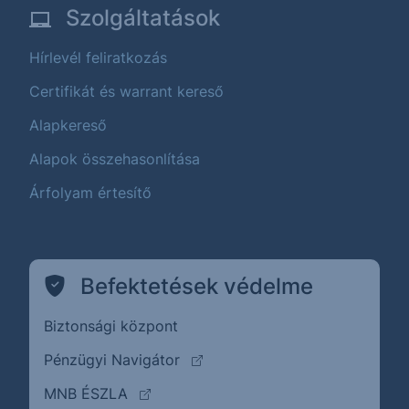
Szolgáltatások
Hírlevél feliratkozás
Certifikát és warrant kereső
Alapkereső
Alapok összehasonlítása
Árfolyam értesítő
Befektetések védelme
Biztonsági központ
(külső oldalra ugrik)
Pénzügyi Navigátor
(külső oldalra ugrik)
MNB ÉSZLA