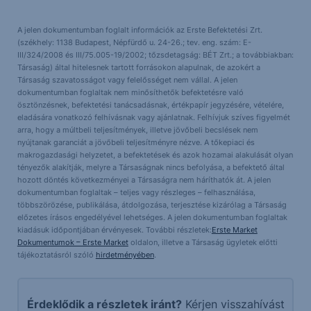
A jelen dokumentumban foglalt információk az Erste Befektetési Zrt.
(székhely: 1138 Budapest, Népfürdő u. 24-26.; tev. eng. szám: E-
III/324/2008 és III/75.005-19/2002; tőzsdetagság: BÉT Zrt.; a továbbiakban:
Társaság) által hitelesnek tartott forrásokon alapulnak, de azokért a
Társaság szavatosságot vagy felelősséget nem vállal. A jelen
dokumentumban foglaltak nem minősíthetők befektetésre való
ösztönzésnek, befektetési tanácsadásnak, értékpapír jegyzésére, vételére,
eladására vonatkozó felhívásnak vagy ajánlatnak. Felhívjuk szíves figyelmét
arra, hogy a múltbeli teljesítmények, illetve jövőbeli becslések nem
nyújtanak garanciát a jövőbeli teljesítményre nézve. A tőkepiaci és
makrogazdasági helyzetet, a befektetések és azok hozamai alakulását olyan
tényezők alakítják, melyre a Társaságnak nincs befolyása, a befektető által
hozott döntés következményei a Társaságra nem háríthatók át. A jelen
dokumentumban foglaltak – teljes vagy részleges – felhasználása,
többszörözése, publikálása, átdolgozása, terjesztése kizárólag a Társaság
előzetes írásos engedélyével lehetséges. A jelen dokumentumban foglaltak
kiadásuk időpontjában érvényesek. További részletek:
Erste Market
Dokumentumok – Erste Market
oldalon, illetve a Társaság ügyletek előtti
tájékoztatásról szóló
hirdetményében
.
Érdeklődik a részletek iránt?
Kérjen visszahívást