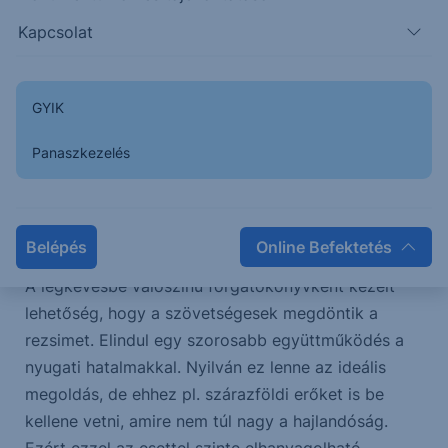
Kapcsolat
Kisebb valószínűséggel jöhet egy gyors béke, egy
gyors megállapodás, de ennek az a kockázata,
hogy Irán gyorsan vissza tudja építeni a háborús
GYIK
meg az atom infrastruktúráját, azaz az nem lesz
megfelelően elpusztítva. Ezt tekintik a legrosszabb
Panaszkezelés
forgatókönyvnek, hiszen akkor az egész hajcihő
nem megoldaná a problémát, hanem esetleg
elodázná néhány évvel.
Belépés
Online Befektetés
A legkevésbé valószínű forgatókönyvként kezelt
lehetőség, hogy a szövetségesek megdöntik a
rezsimet. Elindul egy szorosabb együttműködés a
nyugati hatalmakkal. Nyilván ez lenne az ideális
megoldás, de ehhez pl. szárazföldi erőket is be
kellene vetni, amire nem túl nagy a hajlandóság.