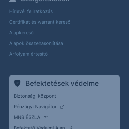
Hírlevél feliratkozás
Certifikát és warrant kereső
Alapkereső
Alapok összehasonlítása
Árfolyam értesítő
Befektetések védelme
Biztonsági központ
(külső oldalra ugrik)
Pénzügyi Navigátor
(külső oldalra ugrik)
MNB ÉSZLA
(külső oldalra ugrik)
Befektető Védelmi Alap