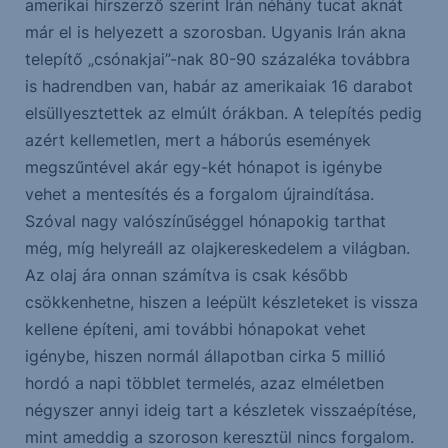
amerikai hírszerző szerint Irán néhány tucat aknát
már el is helyezett a szorosban. Ugyanis Irán akna
telepítő „csónakjai”-nak 80-90 százaléka továbbra
is hadrendben van, habár az amerikaiak 16 darabot
elsüllyesztettek az elmúlt órákban. A telepítés pedig
azért kellemetlen, mert a háborús események
megszűntével akár egy-két hónapot is igénybe
vehet a mentesítés és a forgalom újraindítása.
Szóval nagy valószínűséggel hónapokig tarthat
még, míg helyreáll az olajkereskedelem a világban.
Az olaj ára onnan számítva is csak később
csökkenhetne, hiszen a leépült készleteket is vissza
kellene építeni, ami további hónapokat vehet
igénybe, hiszen normál állapotban cirka 5 millió
hordó a napi többlet termelés, azaz elméletben
négyszer annyi ideig tart a készletek visszaépítése,
mint ameddig a szoroson keresztül nincs forgalom.