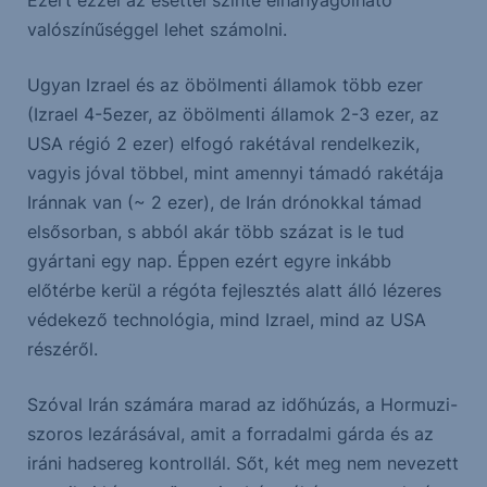
Ezért ezzel az esettel szinte elhanyagolható
valószínűséggel lehet számolni.
Ugyan Izrael és az öbölmenti államok több ezer
(Izrael 4-5ezer, az öbölmenti államok 2-3 ezer, az
USA régió 2 ezer) elfogó rakétával rendelkezik,
vagyis jóval többel, mint amennyi támadó rakétája
Iránnak van (~ 2 ezer), de Irán drónokkal támad
elsősorban, s abból akár több százat is le tud
gyártani egy nap. Éppen ezért egyre inkább
előtérbe kerül a régóta fejlesztés alatt álló lézeres
védekező technológia, mind Izrael, mind az USA
részéről.
Szóval Irán számára marad az időhúzás, a Hormuzi-
szoros lezárásával, amit a forradalmi gárda és az
iráni hadsereg kontrollál. Sőt, két meg nem nevezett