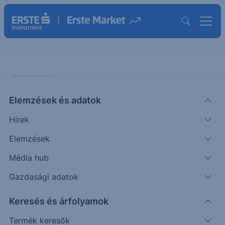
PIACI HÍREK
Elemzések és adatok
Mi a lehet a legvalószínűbb
Hírek
forgatókönyv?
Elemzések
KOMMENTÁR
Média hub
|
Miró József
Vezető elemző
2026. március 11. 11:15
Gazdasági adatok
Keresés és árfolyamok
Folyamatosan megy a találgatás, hogy mikor,
hogyan és mekkora kárral ér véget az iráni-
Termék keresők