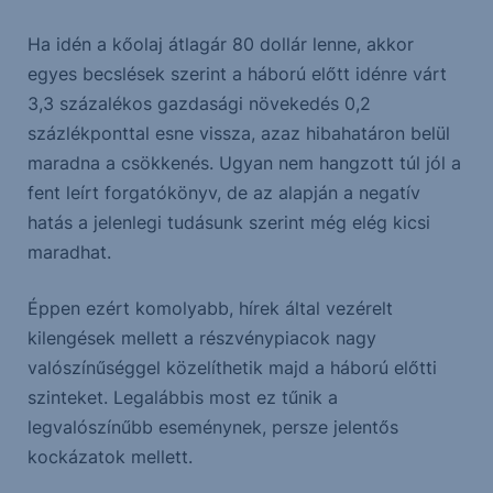
Ha idén a kőolaj átlagár 80 dollár lenne, akkor
egyes becslések szerint a háború előtt idénre várt
3,3 százalékos gazdasági növekedés 0,2
százlékponttal esne vissza, azaz hibahatáron belül
maradna a csökkenés. Ugyan nem hangzott túl jól a
fent leírt forgatókönyv, de az alapján a negatív
hatás a jelenlegi tudásunk szerint még elég kicsi
maradhat.
Éppen ezért komolyabb, hírek által vezérelt
kilengések mellett a részvénypiacok nagy
valószínűséggel közelíthetik majd a háború előtti
szinteket. Legalábbis most ez tűnik a
legvalószínűbb eseménynek, persze jelentős
kockázatok mellett.