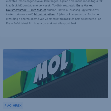
előzetes írásos engedélyével lehetséges. A jelen dokumentumban foglaltak
kiadásuk időpontjában érvényesek. További részletek:
Erste Market
Dokumentumok – Erste Market
oldalon, illetve a Társaság ügyletek előtti
tájékoztatásról szóló
hirdetményében
. A jelen dokumentumban foglaltak
kizárólag a szerző személyes véleményét tükrözik és nem tekinthetőek az
Erste Befektetési Zrt. hivatalos szakmai álláspontjának
PIACI HÍREK