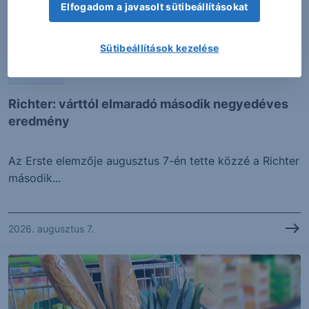
Elfogadom a javasolt sütibeállításokat
Sütibeállítások kezelése
PIACI HÍREK
Richter: várttól elmaradó második negyedéves
eredmény
Az Erste elemzője augusztus 7-én tette közzé a Richter
második...
2026. augusztus 7.