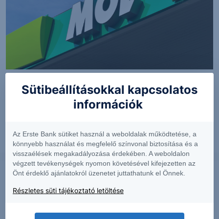
PIACI HÍREK
Sütibeállításokkal kapcsolatos
információk
Erős lett a MOL második negyedéve
Az Erste Bank sütiket használ a weboldalak működtetése, a
2026. augusztus 7.
könnyebb használat és megfelelő színvonal biztosítása és a
visszaélések megakadályozása érdekében. A weboldalon
végzett tevékenységek nyomon követésével kifejezetten az
Önt érdeklő ajánlatokról üzenetet juttathatunk el Önnek.
Részletes süti tájékoztató letöltése