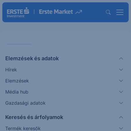
PIACI HÍREK
Elemzések és adatok
Stagnáló infláció várható
Hírek
ERSTE REGGELI
Elemzések
|
2026. március 3. 09:30
Média hub
Gazdasági adatok
Ma 11:00 órakor jelenik meg a februári előzetes
Keresés és árfolyamok
eurózónás inflációs adat. A várakozások szerint az
infláció 1,7%-on, a maginfláció 2,2%-on
Termék keresők