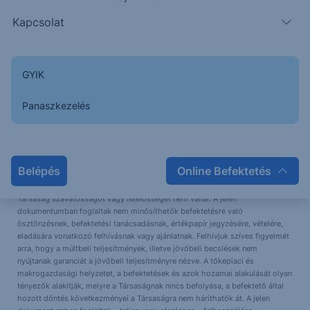
Kapcsolat
GYIK
Panaszkezelés
A jelen dokumentumban foglalt információk az Erste Befektetési Zrt.
(székhely: 1138 Budapest, Népfürdő u. 24-26.; tev. eng. szám: E-
Belépés
Online Befektetés
III/324/2008 és III/75.005-19/2002; tőzsdetagság: BÉT Zrt.; a továbbiakban:
Társaság) által hitelesnek tartott forrásokon alapulnak, de azokért a
Társaság szavatosságot vagy felelősséget nem vállal. A jelen
dokumentumban foglaltak nem minősíthetők befektetésre való
ösztönzésnek, befektetési tanácsadásnak, értékpapír jegyzésére, vételére,
eladására vonatkozó felhívásnak vagy ajánlatnak. Felhívjuk szíves figyelmét
arra, hogy a múltbeli teljesítmények, illetve jövőbeli becslések nem
nyújtanak garanciát a jövőbeli teljesítményre nézve. A tőkepiaci és
makrogazdasági helyzetet, a befektetések és azok hozamai alakulását olyan
tényezők alakítják, melyre a Társaságnak nincs befolyása, a befektető által
hozott döntés következményei a Társaságra nem háríthatók át. A jelen