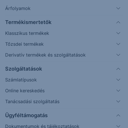
stagnálhatott.
Árfolyamok
Termékismertetők
Ma 11:00 órakor jelenik meg a februári előzetes
Klasszikus termékek
eurózónás inflációs adat. A várakozások szerint az
infláció 1,7%-on, a maginfláció 2,2%-on
Tőzsdei termékek
stagnálhatott.
Derivatív termékek és szolgáltatások
Erste Netbroker
Szolgáltatások
Kereskedjen közvetlenül a magyar, az osztrák, a német
és az amerikai piacon
Számlatípusok
Online kereskedés
Tanácsadási szolgáltatás
Ügyféltámogatás
Dokumentumok és tájékoztatások