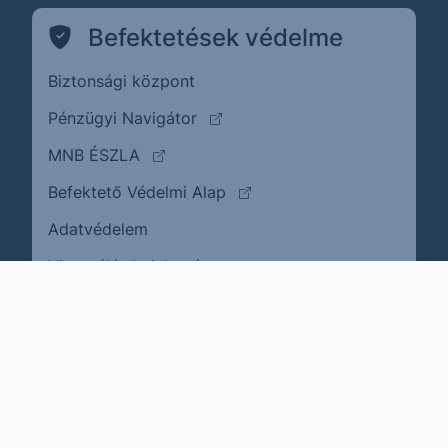
Befektetések védelme
Biztonsági központ
(külső oldalra ugrik)
Pénzügyi Navigátor
(külső oldalra ugrik)
MNB ÉSZLA
(külső oldalra ugrik)
Befektető Védelmi Alap
Adatvédelem
(külső oldalra ugrik)
Visszaélés bejelentése