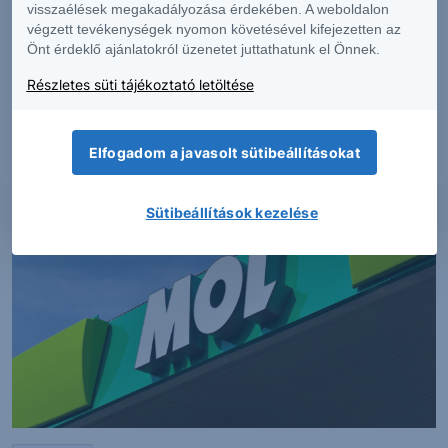
visszaélések megakadályozása érdekében. A weboldalon
végzett tevékenységek nyomon követésével kifejezetten az
Önt érdeklő ajánlatokról üzenetet juttathatunk el Önnek.
Részletek
Részletes süti tájékoztató letöltése
Elfogadom a javasolt sütibeállításokat
Sütibeállítások kezelése