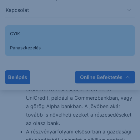
együttesen 30%-kal járul hozzá a
Kapcsolat
bevételekhez;
Forward 2026 P/E: 10,2
Forward 2027 P/E: 9,1
GYIK
Árfolyam:
https://www.bloomberg.com/quote/
Bloomberg-en szereplő konszenzus célár
Panaszkezelés
84,4 euró;
A részvényt 15 elemző javasolja vételre, 6
tartásra és 3 eladásra;
Belépés
Online Befektetés
Az elmúlt években több európai bankban is
számottevő részesedést szerzett az
UniCredit, például a Commerzbankban, vagy
a görög Alpha bankban. A jövőben akár
tovább is növelheti ezeket a részesedéseket
az olasz bank.
A részvényárfolyam elsősorban a gazdasági