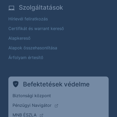
Szolgáltatások
Hírlevél feliratkozás
Certifikát és warrant kereső
Alapkereső
Alapok összehasonlítása
Árfolyam értesítő
Befektetések védelme
Biztonsági központ
(külső oldalra ugrik)
Pénzügyi Navigátor
(külső oldalra ugrik)
MNB ÉSZLA