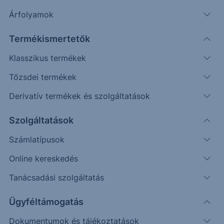
végén; A társaság több mint 67 ezer embert
Árfolyamok
foglalkoztat, piaci kapitalizációja pedig meghaladja
a 110...
Termékismertetők
Klasszikus termékek
UniCredit
Tőzsdei termékek
Derivatív termékek és szolgáltatások
Az UniCredit Olaszország és egyben Európa
egyik legnagyobb bankcsoportja. A teljes
Szolgáltatások
eszközállomány 870 milliárd euró volt 2025
végén;
Számlatípusok
A társaság több mint 67 ezer embert
Online kereskedés
foglalkoztat, piaci kapitalizációja pedig
Tanácsadási szolgáltatás
meghaladja a 110 milliárd eurót;
Legfontosabb piaca Olaszország, mely a
Ügyféltámogatás
bevételek 45%-át generálja. Németország
bő 20%-kal, Ausztria és a KKE régió
Dokumentumok és tájékoztatások