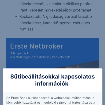
növekedésből, valamint a ciklikus papírok
iránti kereslet növekedéséből profitálhat;
Kockázatok: A gazdaság vártnál lassabb
növekedése, kamatkörnyezet esetleges
romlása.
Erste Netbroker
Állampapírok
a biztonságos befektetések kedvelőinek.
Sütibeállításokkal kapcsolatos
információk
Az Erste Bank sütiket használ a weboldalak működtetése, a
könnyebb használat és megfelelő színvonal biztosítása és a