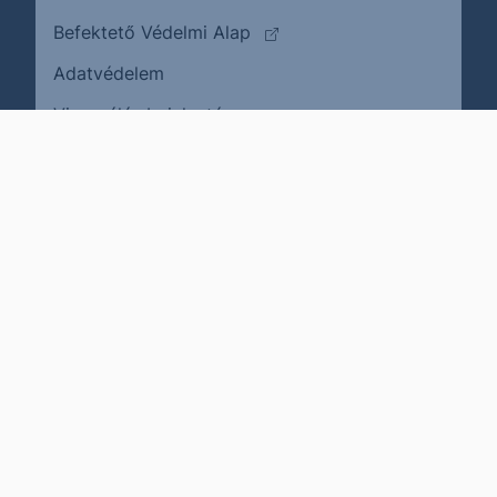
(külső oldalra ugrik)
Befektető Védelmi Alap
Adatvédelem
(külső oldalra ugrik)
Visszaélés bejelentése
Karrier
Impresszum
Cookie policy