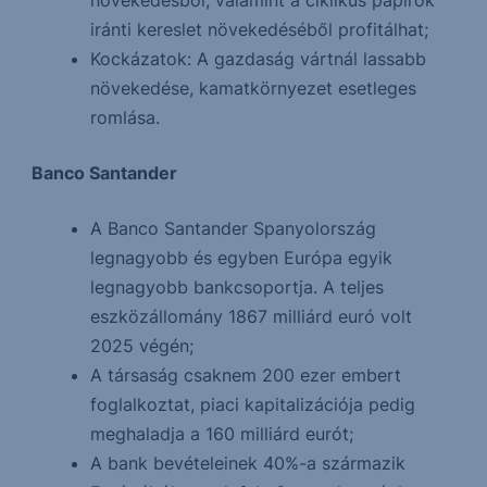
növekedésből, valamint a ciklikus papírok
iránti kereslet növekedéséből profitálhat;
Kockázatok: A gazdaság vártnál lassabb
növekedése, kamatkörnyezet esetleges
romlása.
Banco Santander
A Banco Santander Spanyolország
legnagyobb és egyben Európa egyik
legnagyobb bankcsoportja. A teljes
eszközállomány 1867 milliárd euró volt
2025 végén;
A társaság csaknem 200 ezer embert
foglalkoztat, piaci kapitalizációja pedig
meghaladja a 160 milliárd eurót;
A bank bevételeinek 40%-a származik