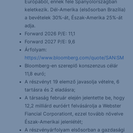
Európából, ennek fele Spanyolországban
keletkezik. Dél-Amerika (elsősorban Brazília)
a bevételek 30%-át, Észak-Amerika 25%-át
adja.
Forward 2026 P/E: 11,1
Forward 2027 P/E: 9,6
Árfolyam:
https://www.bloomberg.com/quote/SAN:SM
Bloomberg-en szereplő konszenzus célár
11,8 euró;
A részvényt 19 elemző javasolja vételre, 6
tartásra és 2 eladásra;
A társaság február elején jelentette be, hogy
12,2 milliárd euróért felvásárolja a Webster
Fiancial Corporationt, ezzel tovább növelve
Észak-Amerikai jelenlétét;
A részvényárfolyam elsősorban a gazdasági