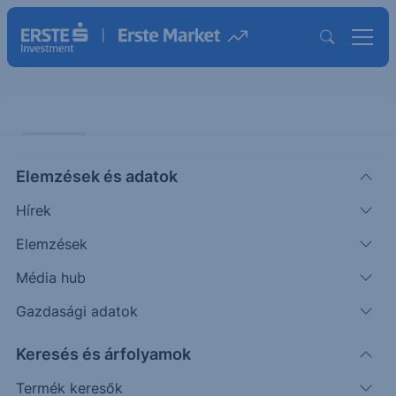
PODCAST
Elemzések és adatok
Már az I. negyedévben
Hírek
befolyásolhatja a MOL
gazdálkodását és a hazai inflációt
Elemzések
is az orosz olajstop
Média hub
Gazdasági adatok
PODCAST
|
2026. február 18. 13:20
Keresés és árfolyamok
Termék keresők