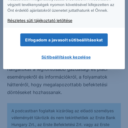
végzett tevékenységek nyomon követésével kifejezetten az
Önt érdeklő ajánlatokról üzenetet juttathatunk el Önnek.
Részletes süti tájékoztató letöltése
Az erstemarket.hu a Reggeli Monitor, a Trend FM
Elfogadom a javasolt sütibeállításokat
reggeli hírműsorának kiemelt szakmai támogatója.
Sütibeállítások kezelése
Szakértőink rendszeresen tájékoztatják a
hallgatókat a legfontosabb gazdasági és piaci
eseményekről és információkról, a folyamatok
hátteréről, hogy megalapozottabb befektetési
döntéseket hozhassanak.
A podcastban foglaltak kizárólag az előadó személyes
véleményét tükrözik és nem tekinthetőek az Erste Bank
Hungary Zrt., az Erste Befektetési Zrt. vagy az Erste