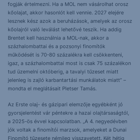
fogják értelmezni. Ha a MOL nem vásárolhat orosz
kőolajat, akkor hasonlót kell vennie. 2027 elejére
lesznek kész azok a beruházások, amelyek az orosz
kőolajról való leválást lehetővé teszik. Ha addig
Brentet kell használnia a MOL-nak, akkor a
százhalombattai és a pozsonyi finomítók
működését is 70-80 százalékra kell csökkenteni,
igaz, a százhalombattai most is csak 75 százalékon
tud üzemelni októberig, a tavalyi tűzeset miatt
jelenleg is zajló karbantartási munkálatok miatt” –
mondta el meglátásait Pletser Tamás.
Az Erste olaj- és gázipari elemzője egyébként jó
gyorsjelentést vár péntekre a hazai olajtársaságtól,
a 2025-ös évvel kapcsolatban. „A 4. negyedévben
jók voltak a finomítói marzsok, amelyeket a Dunai
Finomító tűzesete némileg visszavetett. Két hétig