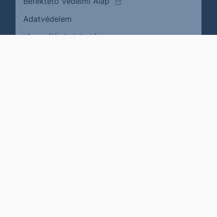
(külső oldalra ugrik)
Befektető Védelmi Alap
Adatvédelem
(külső oldalra ugrik)
Visszaélés bejelentése
Karrier
Impresszum
Cookie policy
Jogi nyilatkozat