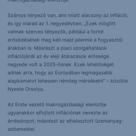
Számos tényező van, ami miatt alacsony az infláció,
és így marad az 1. negyedévben. „Ezek mögött
vannak szerves tényezők, például a forint
erősödésének meg kell majd jelennie a fogyasztói
árakban is. Másrészt a piaci szolgáltatások
inflációjánál az év eleji átárazások erőssége
negyede volt a 2025-ösnek. Ezek lehetőséget
adnak arra, hogy az Európában legmagasabb
alapkamatot lehessen némileg mérsékelni” – közölte
Nyeste Orsolya.
Az Erste vezető makrogazdasági elemzője
ugyanakkor elfojtott inflációnak nevezte az
árrésstopot, másrészt az elhalasztott üzemanyag-
adóemelést.