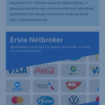
Alapkezelő Zrt. hivatalos szakmai álláspontjának. A
bejegyzés tartalma nem minősül befektetési ajánlatnak,
ajánlattételi felhívásnak, befektetési tanácsadásnak
vagy adótanácsadásnak.
Erste Netbroker
Kereskedjen közvetlenül a magyar, az osztrák, a német
és az amerikai piacon