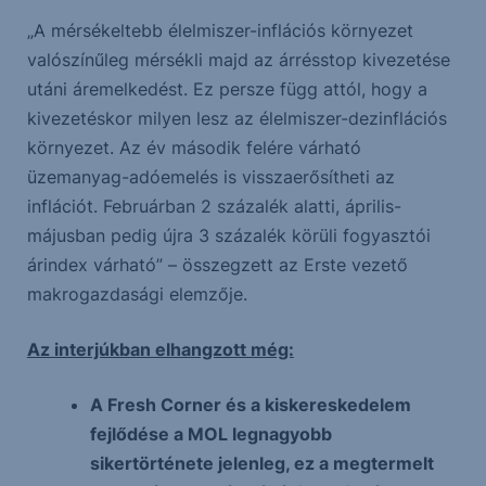
„A mérsékeltebb élelmiszer-inflációs környezet
valószínűleg mérsékli majd az árrésstop kivezetése
utáni áremelkedést. Ez persze függ attól, hogy a
kivezetéskor milyen lesz az élelmiszer-dezinflációs
környezet. Az év második felére várható
üzemanyag-adóemelés is visszaerősítheti az
inflációt. Februárban 2 százalék alatti, április-
májusban pedig újra 3 százalék körüli fogyasztói
árindex várható” – összegzett az Erste vezető
makrogazdasági elemzője.
Az interjúkban elhangzott még:
A Fresh Corner és a kiskereskedelem
fejlődése a MOL legnagyobb
sikertörténete jelenleg, ez a megtermelt