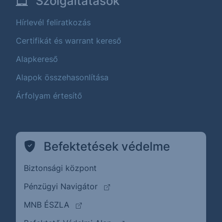
Szolgáltatások
Hírlevél feliratkozás
Certifikát és warrant kereső
Alapkereső
Alapok összehasonlítása
Árfolyam értesítő
Befektetések védelme
Biztonsági központ
(külső oldalra ugrik)
Pénzügyi Navigátor
(külső oldalra ugrik)
MNB ÉSZLA