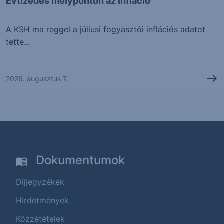
Évtizedes mélyponton az infláció
A KSH ma reggel a júliusi fogyasztói inflációs adatot
tette...
2026. augusztus 7.
Dokumentumok
Díjjegyzékek
Hirdetmények
Közzétételek