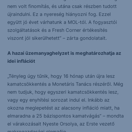
nem volt finomítás, és utána csak részben tudott
újraindulni. Ez a nyereség hiányozni fog. Ezzel
együtt jó évet várhatunk a MOL-tól. A fogyasztói
szolgáltatások és a Fresh Corner értékesítés
viszont jól sikerülhetett” – zárta gondolatait.
A hazai üzemanyaghelyzet is meghatározhatja az
idei inflációt
„Tényleg úgy tűnik, hogy 16 hónap után újra lesz
kamatcsökkentés a Monetáris Tanács részéről. Még
nem tudjuk, hogy egyszeri kamatcsökkentés lesz,
vagy egy enyhítési sorozat indul el. Inkább az
okozna meglepetést az alacsony infláció miatt, ha
elmaradna a 25 bázispontos kamatvágás” – mondta
el várakozásait Nyeste Orsolya, az Erste vezető
makrogazdasági elemzője.