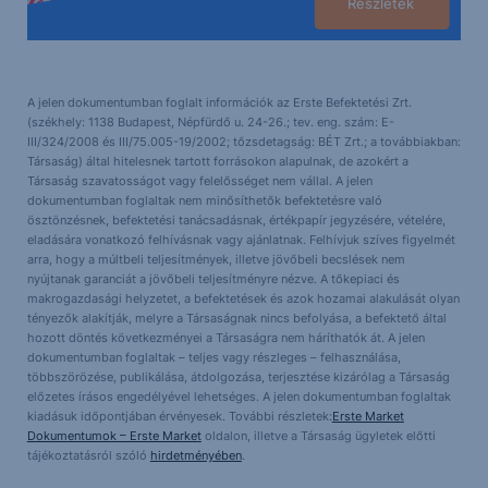
Részletek
A jelen dokumentumban foglalt információk az Erste Befektetési Zrt.
(székhely: 1138 Budapest, Népfürdő u. 24-26.; tev. eng. szám: E-
III/324/2008 és III/75.005-19/2002; tőzsdetagság: BÉT Zrt.; a továbbiakban:
Társaság) által hitelesnek tartott forrásokon alapulnak, de azokért a
Társaság szavatosságot vagy felelősséget nem vállal. A jelen
dokumentumban foglaltak nem minősíthetők befektetésre való
ösztönzésnek, befektetési tanácsadásnak, értékpapír jegyzésére, vételére,
eladására vonatkozó felhívásnak vagy ajánlatnak. Felhívjuk szíves figyelmét
arra, hogy a múltbeli teljesítmények, illetve jövőbeli becslések nem
nyújtanak garanciát a jövőbeli teljesítményre nézve. A tőkepiaci és
makrogazdasági helyzetet, a befektetések és azok hozamai alakulását olyan
tényezők alakítják, melyre a Társaságnak nincs befolyása, a befektető által
hozott döntés következményei a Társaságra nem háríthatók át. A jelen
dokumentumban foglaltak – teljes vagy részleges – felhasználása,
többszörözése, publikálása, átdolgozása, terjesztése kizárólag a Társaság
előzetes írásos engedélyével lehetséges. A jelen dokumentumban foglaltak
kiadásuk időpontjában érvényesek. További részletek:
Erste Market
Dokumentumok – Erste Market
oldalon, illetve a Társaság ügyletek előtti
tájékoztatásról szóló
hirdetményében
.