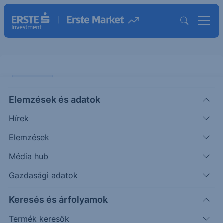
PIACI HÍREK
Elemzések és adatok
Az arany drágult, ismét 5.000
Hírek
dollár felett a jegyzés
Elemzések
ERSTE TÍZÓRAI
Média hub
|
2026. február 4. 10:50
Gazdasági adatok
Keresés és árfolyamok
Az arany ára a korrekciót követően ismét gyorsan
drágul. A hírek szerint a kínai befektetők aktívak,
Termék keresők