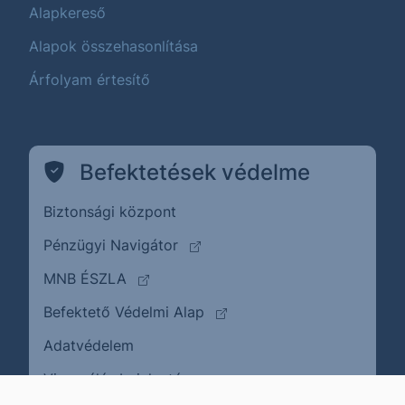
Alapkereső
Alapok összehasonlítása
Árfolyam értesítő
Befektetések védelme
Biztonsági központ
(külső oldalra ugrik)
Pénzügyi Navigátor
(külső oldalra ugrik)
MNB ÉSZLA
(külső oldalra ugrik)
Befektető Védelmi Alap
Adatvédelem
(külső oldalra ugrik)
Visszaélés bejelentése