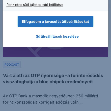
Részletes süti tájékoztató letöltése
Elfogadom a javasolt sütibeállításokat
Sütibeállítások kezelése
PODCAST
Várt alatti az OTP nyeresége –a forinterősödés
visszafoghatja a blue chipek eredményeit
Az OTP Bank a második negyedévben 256 milliárd
forint konszolidált korrigált adózás utáni...