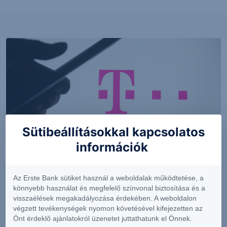
Sütibeállításokkal kapcsolatos
információk
PIACI HÍREK
MTel: Változatlan második negyedéves
Az Erste Bank sütiket használ a weboldalak működtetése, a
eredmény
könnyebb használat és megfelelő színvonal biztosítása és a
visszaélések megakadályozása érdekében. A weboldalon
végzett tevékenységek nyomon követésével kifejezetten az
Önt érdeklő ajánlatokról üzenetet juttathatunk el Önnek.
2026. augusztus 6.