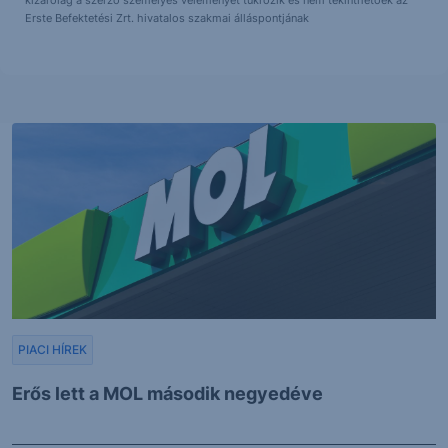
kizárólag a szerző személyes véleményét tükrözik és nem tekinthetőek az
Erste Befektetési Zrt. hivatalos szakmai álláspontjának
PIACI HÍREK
Erős lett a MOL második negyedéve