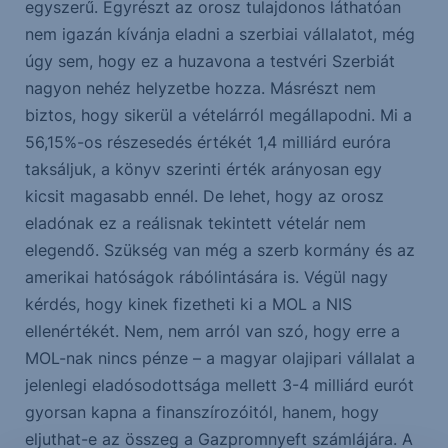
egyszerű. Egyrészt az orosz tulajdonos láthatóan
nem igazán kívánja eladni a szerbiai vállalatot, még
úgy sem, hogy ez a huzavona a testvéri Szerbiát
nagyon nehéz helyzetbe hozza. Másrészt nem
biztos, hogy sikerül a vételárról megállapodni. Mi a
56,15%-os részesedés értékét 1,4 milliárd euróra
taksáljuk, a könyv szerinti érték arányosan egy
kicsit magasabb ennél. De lehet, hogy az orosz
eladónak ez a reálisnak tekintett vételár nem
elegendő. Szükség van még a szerb kormány és az
amerikai hatóságok rábólintására is. Végül nagy
kérdés, hogy kinek fizetheti ki a MOL a NIS
ellenértékét. Nem, nem arról van szó, hogy erre a
MOL-nak nincs pénze – a magyar olajipari vállalat a
jelenlegi eladósodottsága mellett 3-4 milliárd eurót
gyorsan kapna a finanszírozóitól, hanem, hogy
eljuthat-e az összeg a Gazpromnyeft számlájára. A