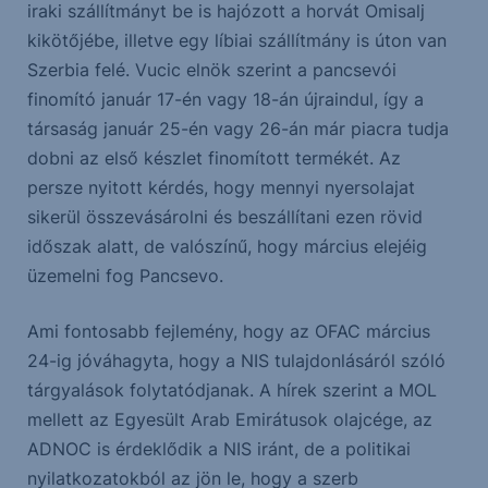
iraki szállítmányt be is hajózott a horvát Omisalj
kikötőjébe, illetve egy líbiai szállítmány is úton van
Szerbia felé. Vucic elnök szerint a pancsevói
finomító január 17-én vagy 18-án újraindul, így a
társaság január 25-én vagy 26-án már piacra tudja
dobni az első készlet finomított termékét. Az
persze nyitott kérdés, hogy mennyi nyersolajat
sikerül összevásárolni és beszállítani ezen rövid
időszak alatt, de valószínű, hogy március elejéig
üzemelni fog Pancsevo.
Ami fontosabb fejlemény, hogy az OFAC március
24-ig jóváhagyta, hogy a NIS tulajdonlásáról szóló
tárgyalások folytatódjanak. A hírek szerint a MOL
mellett az Egyesült Arab Emirátusok olajcége, az
ADNOC is érdeklődik a NIS iránt, de a politikai
nyilatkozatokból az jön le, hogy a szerb