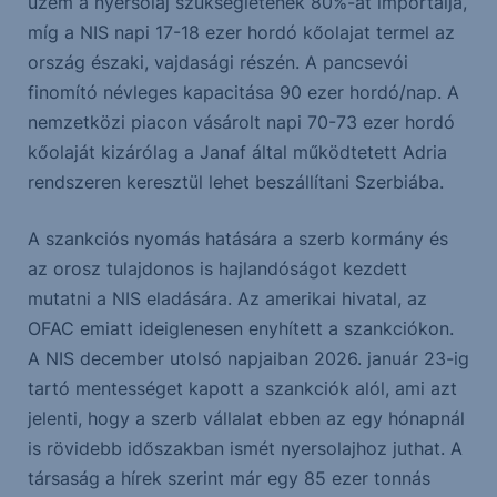
üzem a nyersolaj szükségletének 80%-át importálja,
míg a NIS napi 17-18 ezer hordó kőolajat termel az
ország északi, vajdasági részén. A pancsevói
finomító névleges kapacitása 90 ezer hordó/nap. A
nemzetközi piacon vásárolt napi 70-73 ezer hordó
kőolaját kizárólag a Janaf által működtetett Adria
rendszeren keresztül lehet beszállítani Szerbiába.
A szankciós nyomás hatására a szerb kormány és
az orosz tulajdonos is hajlandóságot kezdett
mutatni a NIS eladására. Az amerikai hivatal, az
OFAC emiatt ideiglenesen enyhített a szankciókon.
A NIS december utolsó napjaiban 2026. január 23-ig
tartó mentességet kapott a szankciók alól, ami azt
jelenti, hogy a szerb vállalat ebben az egy hónapnál
is rövidebb időszakban ismét nyersolajhoz juthat. A
társaság a hírek szerint már egy 85 ezer tonnás