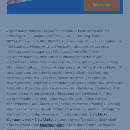
Részletek
A jelen dokumentumban foglalt információk az Erste Befektetési Zrt.
(székhely: 1138 Budapest, Népfürdő u. 24-26.; tev. eng. szám: E-
III/324/2008 és III/75.005-19/2002; tőzsdetagság: BÉT Zrt.; a továbbiakban:
Társaság) által hitelesnek tartott forrásokon alapulnak, de azokért a
Társaság szavatosságot vagy felelősséget nem vállal. A jelen
dokumentumban foglaltak nem minősíthetők befektetésre való
ösztönzésnek, befektetési tanácsadásnak, értékpapír jegyzésére, vételére,
eladására vonatkozó felhívásnak vagy ajánlatnak. Felhívjuk szíves figyelmét
arra, hogy a múltbeli teljesítmények, illetve jövőbeli becslések nem
nyújtanak garanciát a jövőbeli teljesítményre nézve. A tőkepiaci és
makrogazdasági helyzetet, a befektetések és azok hozamai alakulását olyan
tényezők alakítják, melyre a Társaságnak nincs befolyása, a befektető által
hozott döntés következményei a Társaságra nem háríthatók át. A jelen
dokumentumban foglaltak – teljes vagy részleges – felhasználása,
többszörözése, publikálása, átdolgozása, terjesztése kizárólag a Társaság
előzetes írásos engedélyével lehetséges. A jelen dokumentumban foglaltak
kiadásuk időpontjában érvényesek. További részletek:
Erste Market
Dokumentumok – Erste Market
oldalon, illetve a Társaság ügyletek előtti
tájékoztatásról szóló
hirdetményében
. A jelen dokumentumban foglaltak