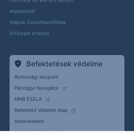
Certifikát és warrant kereső
Alapkereső
Alapok összehasonlítása
Árfolyam értesítő
Befektetések védelme
Biztonsági központ
(külső oldalra ugrik)
Pénzügyi Navigátor
(külső oldalra ugrik)
MNB ÉSZLA
(külső oldalra ugrik)
Befektető Védelmi Alap
Adatvédelem
(külső oldalra ugrik)
Visszaélés bejelentése