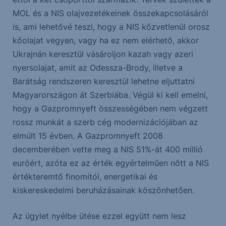
MOL és a NIS olajvezetékeinek összekapcsolásáról
is, ami lehetővé teszi, hogy a NIS közvetlenül orosz
kőolajat vegyen, vagy ha ez nem elérhető, akkor
Ukrajnán keresztül vásároljon kazah vagy azeri
nyersolajat, amit az Odessza-Brody, illetve a
Barátság rendszeren keresztül lehetne eljuttatni
Magyarországon át Szerbiába. Végül ki kell emelni,
hogy a Gazpromnyeft összességében nem végzett
rossz munkát a szerb cég modernizációjában az
elmúlt 15 évben. A Gazpromnyeft 2008
decemberében vette meg a NIS 51%-át 400 millió
euróért, azóta ez az érték egyértelműen nőtt a NIS
értékteremtő finomítói, energetikai és
kiskereskedelmi beruházásainak köszönhetően.
Az ügylet nyélbe ütése ezzel együtt nem lesz