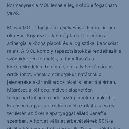
kormánynak a MOL lenne a leginkább elfogadható
vevő.
Mi is a MOL-t tartjuk az esélyesnek. Ennek három
oka van. Egyrészt a két cég között jelentős a
szinergia a közös piacok és a logisztikai kapcsolat
miatt. A MOL komoly tapasztalatokkal rendelkezik a
szénhidrogén termelés, a finomítás és a
kiskereskedelem területén, ami a NIS számára is
érték lehet. Ennek a szinergikus hatásnak a
jelenértéke akár milliárdos tétel is lehet dollárban.
Másrészt a két cég, melyek alapvetően
tengerparttal nem rendelkező piacokon működik,
közösen nagyobb erőt képvisel az olajbeszerzés
területén az őket alapanyaggal ellátó Janaffal
szemben. A horvát vállalat árbevételének 90%-a
ettől a két csoporttól származik. Tervek születtek a