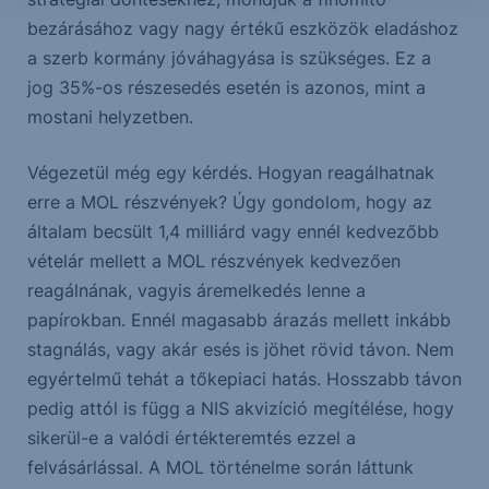
bezárásához vagy nagy értékű eszközök eladáshoz
a szerb kormány jóváhagyása is szükséges. Ez a
jog 35%-os részesedés esetén is azonos, mint a
mostani helyzetben.
Végezetül még egy kérdés. Hogyan reagálhatnak
erre a MOL részvények? Úgy gondolom, hogy az
általam becsült 1,4 milliárd vagy ennél kedvezőbb
vételár mellett a MOL részvények kedvezően
reagálnának, vagyis áremelkedés lenne a
papírokban. Ennél magasabb árazás mellett inkább
stagnálás, vagy akár esés is jöhet rövid távon. Nem
egyértelmű tehát a tőkepiaci hatás. Hosszabb távon
pedig attól is függ a NIS akvizíció megítélése, hogy
sikerül-e a valódi értékteremtés ezzel a
felvásárlással. A MOL történelme során láttunk