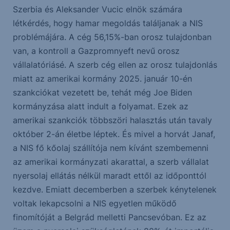
Szerbia és Aleksander Vucic elnök számára
létkérdés, hogy hamar megoldás találjanak a NIS
problémájára. A cég 56,15%-ban orosz tulajdonban
van, a kontroll a Gazpromnyeft nevű orosz
vállalatóriásé. A szerb cég ellen az orosz tulajdonlás
miatt az amerikai kormány 2025. január 10-én
szankciókat vezetett be, tehát még Joe Biden
kormányzása alatt indult a folyamat. Ezek az
amerikai szankciók többszöri halasztás után tavaly
október 2-án életbe léptek. És mivel a horvát Janaf,
a NIS fő kőolaj szállítója nem kívánt szembemenni
az amerikai kormányzati akarattal, a szerb vállalat
nyersolaj ellátás nélkül maradt ettől az időponttól
kezdve. Emiatt decemberben a szerbek kénytelenek
voltak lekapcsolni a NIS egyetlen működő
finomítóját a Belgrád melletti Pancsevóban. Ez az