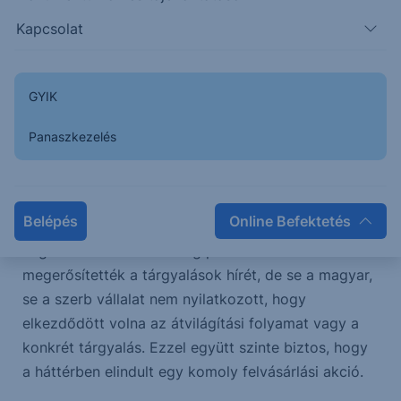
szerbiai felvásárlási akciója, illetve a venezuelai
Kapcsolat
elnök elrablása és a világ legnagyobb kőolaj
tartalékával rendelkező ország jövőjének alakulása.
Most az első történetről szeretnék írni, legközelebb
GYIK
pedig a venezuelai események hatásáról.
Panaszkezelés
Az elmúlt hetekben folytatódott a szerb NIS véget
nem érő története. A legfrissebb hírek arra utalnak,
hogy a MOL a legesélyesebb befutó, hogy
Belépés
Online Befektetés
felvásárolja a déli szomszédunk vezető olajipari
cégét. Bár mindkét ország politikusai
megerősítették a tárgyalások hírét, de se a magyar,
se a szerb vállalat nem nyilatkozott, hogy
elkezdődött volna az átvilágítási folyamat vagy a
konkrét tárgyalás. Ezzel együtt szinte biztos, hogy
a háttérben elindult egy komoly felvásárlási akció.