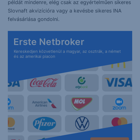
példát mindenre, elég csak az egyértelműen sikeres
Slovnaft akvizícióra vagy a kevésbe sikeres INA
felvásárlása gondolni.
Erste Netbroker
Kereskedjen közvetlenül a magyar, az osztrák, a német
és az amerikai piacon