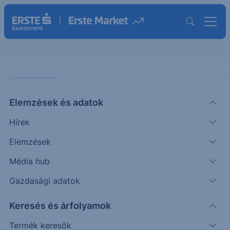
PIACI HÍREK
Elemzések és adatok
MOL-NIS sztori: felvásárlási ablak
Hírek
nyílik
Elemzések
KOMMENTÁR
Média hub
Pletser
Olaj- és gázipari
2026. január
|
Tamás
elemző
12. 12:04
Gazdasági adatok
Keresés és árfolyamok
A téli szünetben konzekvensen próbáltam kerülni
Termék keresők