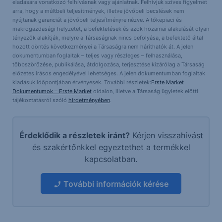
eladására vonatkozó felhívásnak vagy ajánlatnak. Felhívjuk szíves figyelmét
arra, hogy a múltbeli teljesítmények, illetve jövőbeli becslések nem
nyújtanak garanciát a jövőbeli teljesítményre nézve. A tőkepiaci és
makrogazdasági helyzetet, a befektetések és azok hozamai alakulását olyan
tényezők alakítják, melyre a Társaságnak nincs befolyása, a befektető által
hozott döntés következményei a Társaságra nem háríthatók át. A jelen
dokumentumban foglaltak – teljes vagy részleges – felhasználása,
többszörözése, publikálása, átdolgozása, terjesztése kizárólag a Társaság
előzetes írásos engedélyével lehetséges. A jelen dokumentumban foglaltak
kiadásuk időpontjában érvényesek. További részletek:
Erste Market
Dokumentumok – Erste Market
oldalon, illetve a Társaság ügyletek előtti
tájékoztatásról szóló
hirdetményében
.
Érdeklődik a részletek iránt?
Kérjen visszahívást
és szakértőnkkel egyeztethet a termékkel
kapcsolatban.
További információk kérése