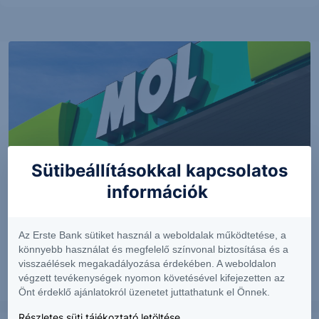
Sütibeállításokkal kapcsolatos
információk
PIACI HÍREK
Erős lett a MOL második negyedéve
Az Erste Bank sütiket használ a weboldalak működtetése, a
könnyebb használat és megfelelő színvonal biztosítása és a
visszaélések megakadályozása érdekében. A weboldalon
végzett tevékenységek nyomon követésével kifejezetten az
2026. augusztus 7.
Önt érdeklő ajánlatokról üzenetet juttathatunk el Önnek.
Részletes süti tájékoztató letöltése