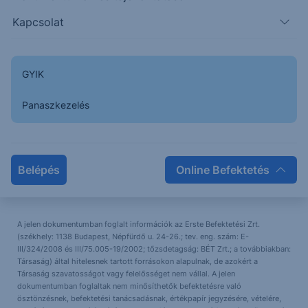
Kapcsolat
GYIK
Panaszkezelés
Részletek
Belépés
Online Befektetés
A jelen dokumentumban foglalt információk az Erste Befektetési Zrt.
(székhely: 1138 Budapest, Népfürdő u. 24-26.; tev. eng. szám: E-
III/324/2008 és III/75.005-19/2002; tőzsdetagság: BÉT Zrt.; a továbbiakban:
Társaság) által hitelesnek tartott forrásokon alapulnak, de azokért a
Társaság szavatosságot vagy felelősséget nem vállal. A jelen
dokumentumban foglaltak nem minősíthetők befektetésre való
ösztönzésnek, befektetési tanácsadásnak, értékpapír jegyzésére, vételére,