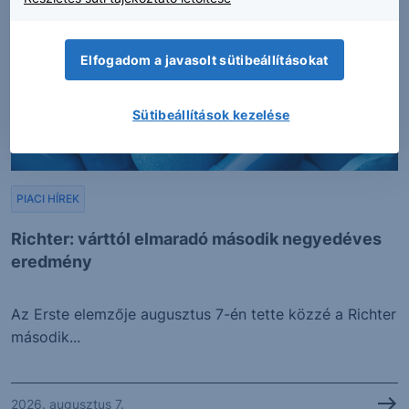
Elfogadom a javasolt sütibeállításokat
Sütibeállítások kezelése
PIACI HÍREK
Richter: várttól elmaradó második negyedéves
eredmény
Az Erste elemzője augusztus 7-én tette közzé a Richter
második...
2026. augusztus 7.