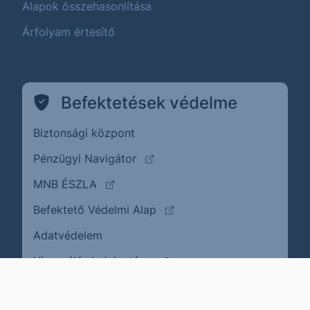
Alapok összehasonlítása
Árfolyam értesítő
Befektetések védelme
Biztonsági központ
(külső oldalra ugrik)
Pénzügyi Navigátor
(külső oldalra ugrik)
MNB ÉSZLA
(külső oldalra ugrik)
Befektető Védelmi Alap
Adatvédelem
(külső oldalra ugrik)
Visszaélés bejelentése