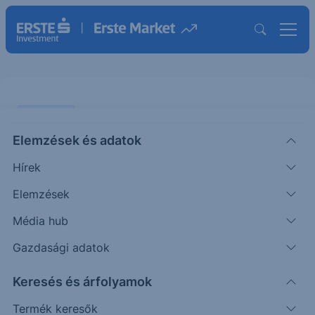
PIACI HÍREK
Elemzések és adatok
Nem változtak az inflációs
Hírek
várakozások
Elemzések
ERSTE REGGELI
Média hub
|
2026. január 9. 09:22
Gazdasági adatok
Keresés és árfolyamok
Az EKB novemberi felmérése alapján a lakosság
továbbra is 2,8%-os inflációt vár a következő 12
Termék keresők