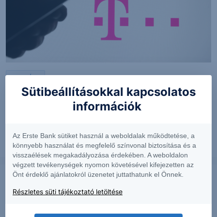
PIACI HÍREK
Sütibeállításokkal kapcsolatos
MTel: Változatlan második negyedéves
információk
eredmény
Az Erste Bank sütiket használ a weboldalak működtetése, a
könnyebb használat és megfelelő színvonal biztosítása és a
2026. augusztus 6.
visszaélések megakadályozása érdekében. A weboldalon
végzett tevékenységek nyomon követésével kifejezetten az
Önt érdeklő ajánlatokról üzenetet juttathatunk el Önnek.
Részletes süti tájékoztató letöltése