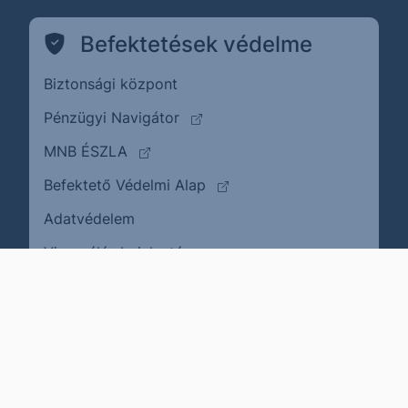
Befektetések védelme
Biztonsági központ
(külső oldalra ugrik)
Pénzügyi Navigátor
(külső oldalra ugrik)
MNB ÉSZLA
(külső oldalra ugrik)
Befektető Védelmi Alap
Adatvédelem
(külső oldalra ugrik)
Visszaélés bejelentése