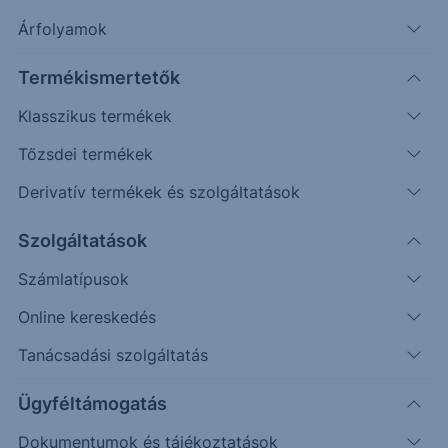
elemzőinkkel.
Árfolyamok
Termékismertetők
Klasszikus termékek
Tőzsdei termékek
Derivatív termékek és szolgáltatások
Szolgáltatások
Meghallgathatod Spotify-on
Számlatípusok
is!
https://open.spotify.com/episode/3Ju4Il8oEtazS
Online kereskedés
6meGLxir9?si=Q6KQZ1w7RyOOCIm4D52VBw
Tanácsadási szolgáltatás
Tematika:
Ügyféltámogatás
Megosztó alapkamat változtatás
Dokumentumok és tájékoztatások