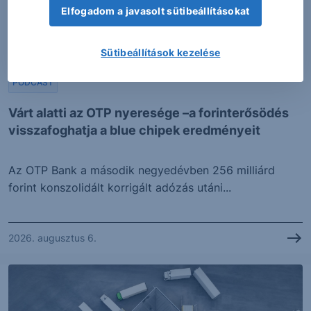
Elfogadom a javasolt sütibeállításokat
Sütibeállítások kezelése
PODCAST
Várt alatti az OTP nyeresége –a forinterősödés
visszafoghatja a blue chipek eredményeit
Az OTP Bank a második negyedévben 256 milliárd
forint konszolidált korrigált adózás utáni...
2026. augusztus 6.