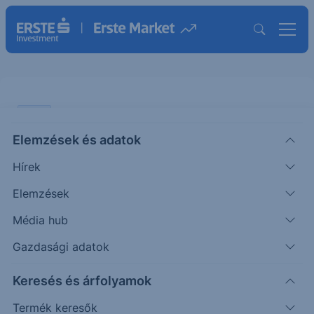
VIDEÓ
Elemzések és adatok
Mit üzen a FED? - Gyorselemzés
Hírek
befektetőknek
Elemzések
VIDEÓ
Média hub
|
2025. december 12. 08:46
Gazdasági adatok
Keresés és árfolyamok
Az FED friss kamatdöntésének részleteit
elemeztük Péntek Ádám és Rábai Ákos
Termék keresők