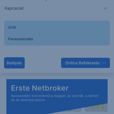
Miért csökkentett a FED?
Kapcsolat
Mik a 2026-os várakozások?
Így reagált a piac a kamatdöntésre
Milyen gazdasági kilátásai vannak az USA-
GYIK
nak?
Panaszkezelés
Meghívott szakértőink:
Rábai Ákos,
elemző;
Péntek Ádám
, elemző;
Belépés
Online Befektetés
Kiss Nicholas
, üzletfejlesztési menedzser
Erste Netbroker
Kereskedjen közvetlenül a magyar, az osztrák, a német
és az amerikai piacon