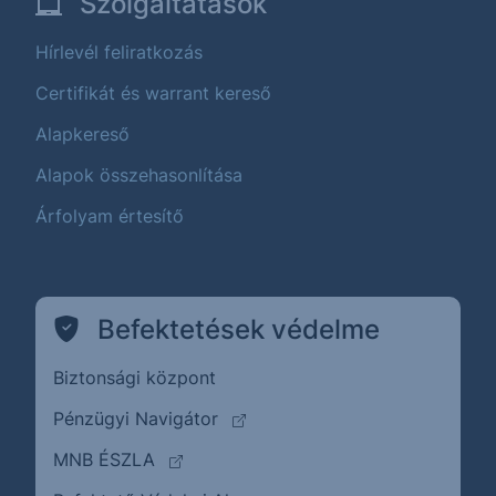
Szolgáltatások
Hírlevél feliratkozás
Certifikát és warrant kereső
Alapkereső
Alapok összehasonlítása
Árfolyam értesítő
Befektetések védelme
Biztonsági központ
(külső oldalra ugrik)
Pénzügyi Navigátor
(külső oldalra ugrik)
MNB ÉSZLA