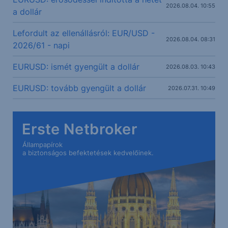
2026.08.04. 10:55
a dollár
Lefordult az ellenállásról: EUR/USD -
2026.08.04. 08:31
2026/61 - napi
EURUSD: ismét gyengült a dollár
2026.08.03. 10:43
EURUSD: tovább gyengült a dollár
2026.07.31. 10:49
Erste Netbroker
Állampapírok
a biztonságos befektetések kedvelőinek.