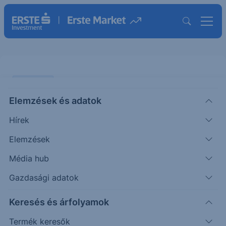
PIACI HÍREK
Elemzések és adatok
EURUSD: nagyot gyengült tegnap
Hírek
a dollár
Elemzések
ERSTE TÍZÓRAI
Média hub
|
2025. december 11. 10:12
Gazdasági adatok
Keresés és árfolyamok
A nemzetközi devizapiacon nagyot gyengült
tegnap a dollár. Az EURUSD devizapár 1,17-en zárt
Termék keresők