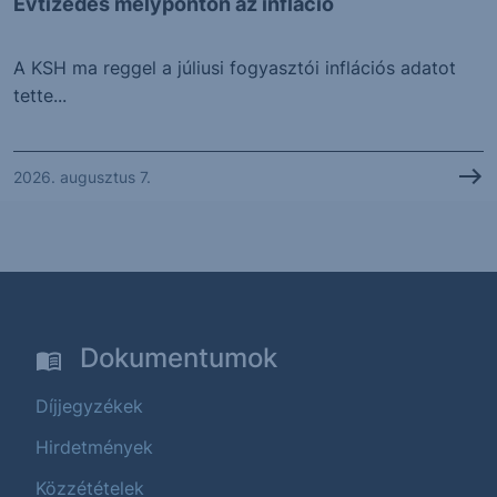
Évtizedes mélyponton az infláció
A KSH ma reggel a júliusi fogyasztói inflációs adatot
tette...
2026. augusztus 7.
Dokumentumok
Díjjegyzékek
Hirdetmények
Közzétételek