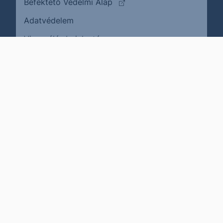
(külső oldalra ugrik)
Befektető Védelmi Alap
Adatvédelem
(külső oldalra ugrik)
Visszaélés bejelentése
Karrier
Impresszum
Cookie policy
Jogi nyilatkozat