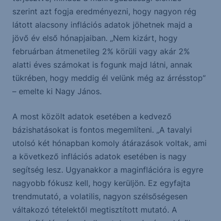
szerint azt fogja eredményezni, hogy nagyon rég
látott alacsony inflációs adatok jöhetnek majd a
jövő év első hónapjaiban. „Nem kizárt, hogy
februárban átmenetileg 2% körüli vagy akár 2%
alatti éves számokat is fogunk majd látni, annak
tükrében, hogy meddig él velünk még az árrésstop”
– emelte ki Nagy János.
A most közölt adatok esetében a kedvező
bázishatásokat is fontos megemlíteni. „A tavalyi
utolsó két hónapban komoly átárazások voltak, ami
a következő inflációs adatok esetében is nagy
segítség lesz. Ugyanakkor a maginflációra is egyre
nagyobb fókusz kell, hogy kerüljön. Ez egyfajta
trendmutató, a volatilis, nagyon szélsőségesen
váltakozó tételektől megtisztított mutató. A