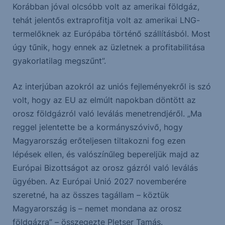
Korábban jóval olcsóbb volt az amerikai földgáz,
tehát jelentős extraprofitja volt az amerikai LNG-
termelőknek az Európába történő szállításból. Most
úgy tűnik, hogy ennek az üzletnek a profitabilitása
gyakorlatilag megszűnt”.
Az interjúban azokról az uniós fejleményekről is szó
volt, hogy az EU az elmúlt napokban döntött az
orosz földgázról való leválás menetrendjéről. „Ma
reggel jelentette be a kormányszóvivő, hogy
Magyarország erőteljesen tiltakozni fog ezen
lépések ellen, és valószínűleg bepereljük majd az
Európai Bizottságot az orosz gázról való leválás
ügyében. Az Európai Unió 2027 novemberére
szeretné, ha az összes tagállam – köztük
Magyarország is – nemet mondana az orosz
földgázra” – összegezte Pletser Tamás.