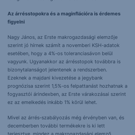
Az árrésstopokra és a maginflációra is érdemes
figyelni
Nagy János, az Erste makrogazdasági elemzője
szerint jó hírnek számít a novemberi KSH-adatok
esetében, hogy a 4%-os toleranciasávon belül
vagyunk. Ugyanakkor az árrésstopok továbbra is
bizonytalanságot jelentenek a rendszerben.
Ezeknek a majdani kivezetése a jegybank
prognózisa szerint 1,5%-os felpattanást hozhatnak a
fogyasztói árindexben, az Erste várakozásai szerint
ez az emelkedés inkább 1% körül lehet.
Mivel az árrés-szabályozás még érvényben van, és
decemberben további termékekre is ki lett
terjesztve, mindez a makrogazdasági elemző