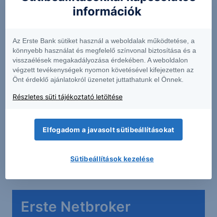
információk
Szakértőink rendszeresen tájékoztatják a
hallgatókat a legfontosabb gazdasági és piaci
eseményekről és információkról, a folyamatok
Az Erste Bank sütiket használ a weboldalak működtetése, a
hátteréről, hogy megalapozottabb befektetési
könnyebb használat és megfelelő színvonal biztosítása és a
visszaélések megakadályozása érdekében. A weboldalon
döntéseket hozhassanak.
végzett tevékenységek nyomon követésével kifejezetten az
Önt érdeklő ajánlatokról üzenetet juttathatunk el Önnek.
A podcastban foglaltak kizárólag az előadó személyes
Részletes süti tájékoztató letöltése
véleményét tükrözik és nem tekinthetőek az Erste Bank
Hungary Zrt., az Erste Befektetési Zrt. vagy az Erste
Elfogadom a javasolt sütibeállításokat
Alapkezelő Zrt. hivatalos szakmai álláspontjának. A
bejegyzés tartalma nem minősül befektetési ajánlatnak,
ajánlattételi felhívásnak, befektetési tanácsadásnak
Sütibeállítások kezelése
vagy adótanácsadásnak.
Erste Netbroker