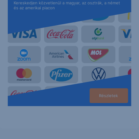
Kereskedjen közvetlenül a magyar, az osztrák, a német
és az amerikai piacon
Részletek