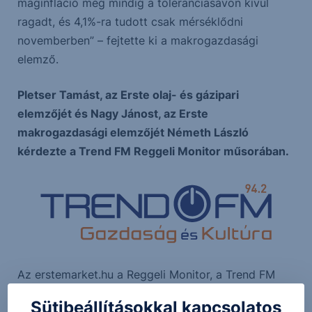
maginfláció még mindig a toleranciasávon kívül
ragadt, és 4,1%-ra tudott csak mérséklődni
novemberben” – fejtette ki a makrogazdasági
elemző.
Pletser Tamást, az Erste olaj- és gázipari
elemzőjét és Nagy Jánost, az Erste
makrogazdasági elemzőjét Németh László
kérdezte a Trend FM Reggeli Monitor műsorában.
Az erstemarket.hu a Reggeli Monitor, a Trend FM
reggeli hírműsorának kiemelt szakmai támogatója.
Sütibeállításokkal kapcsolatos