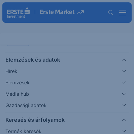
PODCAST
Elemzések és adatok
Felszálló ágban az amerikai
Hírek
gázárak – 4% alatt a magyar
infláció, de maradnak kockázatok
Elemzések
Média hub
PODCAST
Gazdasági adatok
|
2025. december 10. 17:05
Keresés és árfolyamok
Termék keresők
Az elmúlt hetekben jelentősen emelkedett az