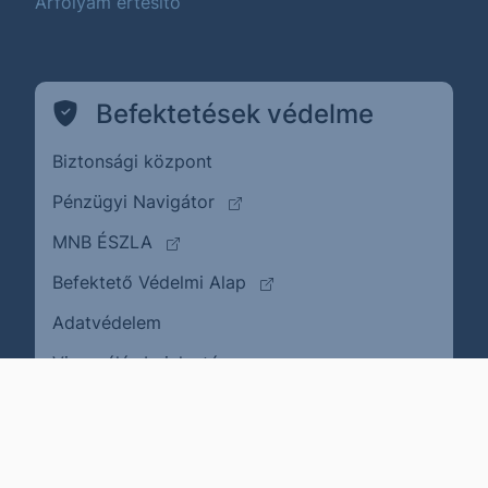
Árfolyam értesítő
Befektetések védelme
Biztonsági központ
(külső oldalra ugrik)
Pénzügyi Navigátor
(külső oldalra ugrik)
MNB ÉSZLA
(külső oldalra ugrik)
Befektető Védelmi Alap
Adatvédelem
(külső oldalra ugrik)
Visszaélés bejelentése