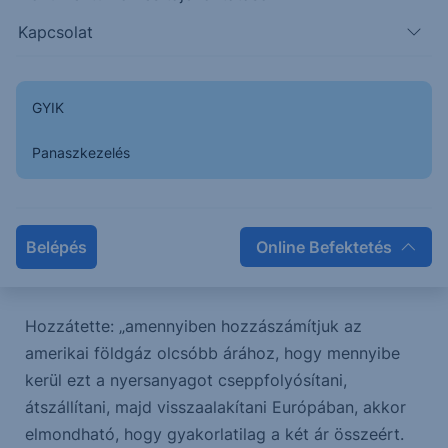
Kapcsolat
„Míg az Egyesült Államokban emelkedtek, addig
Európában csökkentek a földgázárak, és egészen
GYIK
27-28 euró/megawattórás szintig estünk az utóbbi
hetekben. Hogyha megnézzük a két árnak a
Panaszkezelés
viszonyát, akkor a kettő között van egy kapocs,
hiszen egyre több amerikai földgáz érkezik
Európába cseppfolyós formában” – mondta Pletser
Belépés
Online Befektetés
Tamás, az Erste olaj- és gázipari elemzője a Trend
FM Reggeli Monitor műsorában.
Hozzátette: „amennyiben hozzászámítjuk az
amerikai földgáz olcsóbb árához, hogy mennyibe
kerül ezt a nyersanyagot cseppfolyósítani,
átszállítani, majd visszaalakítani Európában, akkor
elmondható, hogy gyakorlatilag a két ár összeért.