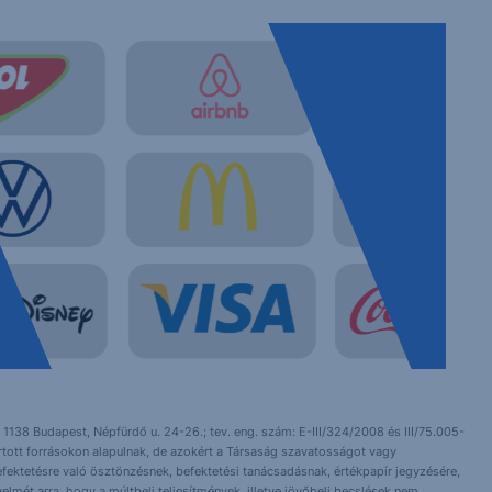
 1138 Budapest, Népfürdő u. 24-26.; tev. eng. szám: E-III/324/2008 és III/75.005-
artott forrásokon alapulnak, de azokért a Társaság szavatosságot vagy
fektetésre való ösztönzésnek, befektetési tanácsadásnak, értékpapír jegyzésére,
yelmét arra, hogy a múltbeli teljesítmények, illetve jövőbeli becslések nem