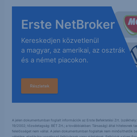
Erste NetBroker
Kereskedjen közvetlenül
a magyar, az amerikai, az osztrák
és a német piacokon.
Részletek
A jelen dokumentumban foglalt információk az Erste Befektetési Zrt. (székhely:
19/2002; tőzsdetagság: BÉT Zrt.; a továbbiakban: Társaság) által hitelesnek t
felelősséget nem vállal. A jelen dokumentumban foglaltak nem minősíthetők be
vételére, eladására vonatkozó felhívásnak vagy ajánlatnak. Felhívjuk szíves fig