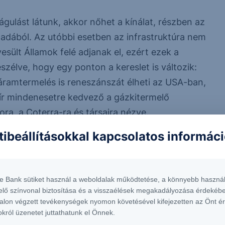
gulást látunk, akkor nőhet a kínálat, részben az
nadából. Az utóbbi esetben az infrastruktúra nem
sült Államok felé adjanak el, ezért ezek a
szélve, hogy egy ponton a kereslet is változik:
 áramtermelés is reneszánszát élheti az USA-ban,
 hír mindenesetre kedvező a gázkitermelő
ra, a Coterra-ra és társaira nézve.
tibeállításokkal kapcsolatos informác
zása 2025 és 2027 között (USD/MMBTu)
te Bank sütiket használ a weboldalak működtetése, a könnyebb használ
elő színvonal biztosítása és a visszaélések megakadályozása érdekébe
alon végzett tevékenységek nyomon követésével kifejezetten az Önt é
okról üzenetet juttathatunk el Önnek.