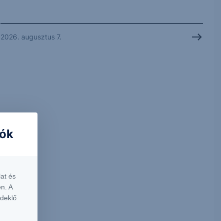
2026. augusztus 7.
iók
at és
n. A
rdeklő