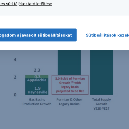
es süti tájékoztató letöltése
ogadom a javasolt sütibeállításokat
Sütibeállítások keze