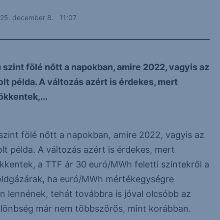
25. december 8. 11:07
szint fölé nőtt a napokban, amire 2022, vagyis az
t példa. A változás azért is érdekes, mert
kkentek,...
zint fölé nőtt a napokban, amire 2022, vagyis az
t példa. A változás azért is érdekes, mert
kentek, a TTF ár 30 euró/MWh feletti szintekről a
földgázárak, ha euró/MWh mértékegységre
n lennének, tehát továbbra is jóval olcsóbb az
különbség már nem többszörös, mint korábban.