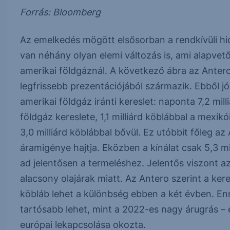
Forrás: Bloomberg
Az emelkedés mögött elsősorban a rendkívüli hide
van néhány olyan elemi változás is, ami alapve
amerikai földgáznál. A következő ábra az Anter
legfrissebb prezentációjából származik. Ebből j
amerikai földgáz iránti kereslet: naponta 7,2 mi
földgáz kereslete, 1,1 milliárd köblábbal a mexi
3,0 milliárd köblábbal bővül. Ez utóbbit főleg 
áramigénye hajtja. Eközben a kínálat csak 5,3 m
ad jelentősen a termeléshez. Jelentős viszont a
alacsony olajárak miatt. Az Antero szerint a kere
köbláb lehet a különbség ebben a két évben. E
tartósabb lehet, mint a 2022-es nagy árugrás –
európai lekapcsolása okozta.