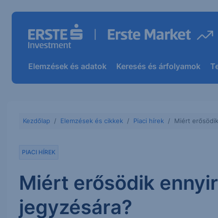
Elemzések és adatok
Keresés és árfolyamok
T
Kezdőlap
Elemzések és cikkek
Piaci hírek
Miért erősödik
PIACI HÍREK
Miért erősödik ennyir
jegyzésára?