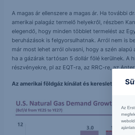
A magas ár ellenszere a magas ár. Ha további drá
amerikai palagáz termelő helyekről, részben Ka
elegendő, hogy minden többlet termelést az Egye
beruházások is felgyorsulhatnak. Arról nem is be
már most lehet arról olvasni, hogy a szén alapú
ha a gázárak tartósan 5 dollár fölé kerülnek. A
részvényekre, pl az EQT-ra, az RRC-re, az Antero
Sü
Az amerikai földgáz kínálat és kereslet válto
Az Ers
megfel
webold
ajánlat