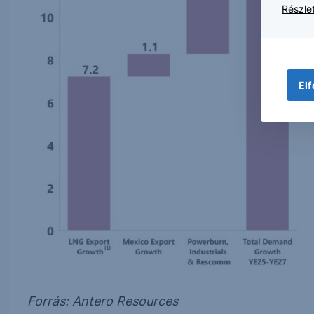
Részlet
Elf
Forrás: Antero Resources