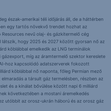
g észak-amerikai téli időjárás áll, de a háttérben
tően egy tartós növekvő trendet hozhat az
o Resources nevű olaj- és gázkitermelő cég
ól látszik, hogy 2025 és 2027 között gyorsan nő az
lliárd köblábbal emelkedik az LNG terminálok
kói gázexport, míg az áramtermelő szektor kereslete
az AI-hoz kapcsolódó adatszerverek fokozott
illiárd köblábbal nő naponta, főleg Permian mező
z elmaradás a társult gáz termelésben, részben az
slet és a kínálat bővülése között napi 6 milliárd
nnek következtében a mostani áremelkedés
 ez utóbbit az orosz-ukrán háború és az orosz gáz