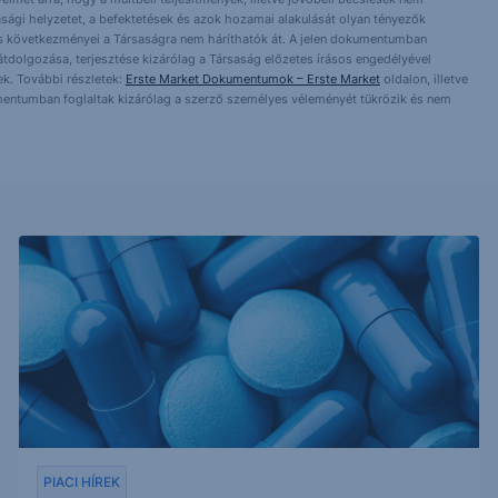
asági helyzetet, a befektetések és azok hozamai alakulását olyan tényezők
ntés következményei a Társaságra nem háríthatók át. A jelen dokumentumban
 átdolgozása, terjesztése kizárólag a Társaság előzetes írásos engedélyével
k. További részletek:
Erste Market Dokumentumok – Erste Market
oldalon, illetve
mentumban foglaltak kizárólag a szerző személyes véleményét tükrözik és nem
PIACI HÍREK