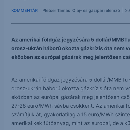
|
KOMMENTÁR
Pletser Tamás
Olaj- és gázipari elemző
20
Az amerikai földgáz jegyzésára 5 dollár/MMBTu 
orosz-ukrán háború okozta gázkrízis óta nem vol
eközben az európai gázárak meg jelentősen csö
Az amerikai földgáz jegyzésára 5 dollár/MMBTu s
orosz-ukrán háború okozta gázkrízis óta nem vol
eközben az európai gázárak meg jelentősen csök
27-28 euró/MWh sávba csökkent. Az amerikai 
számítjuk át, gyakorlatilag a 15 euró/MWh szinte
amerikai kék fűtőanyag, mint az európai, de a 