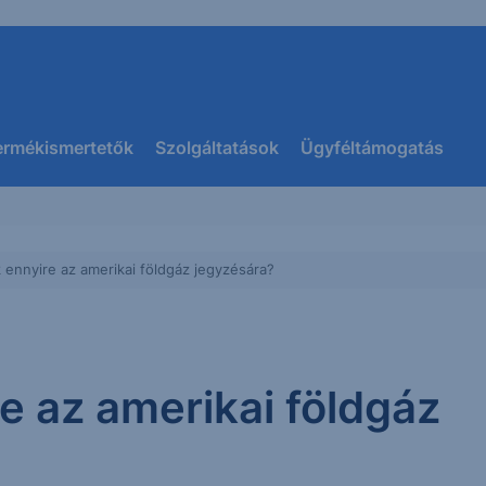
ermékismertetők
Szolgáltatások
Ügyféltámogatás
 ennyire az amerikai földgáz jegyzésára?
e az amerikai földgáz