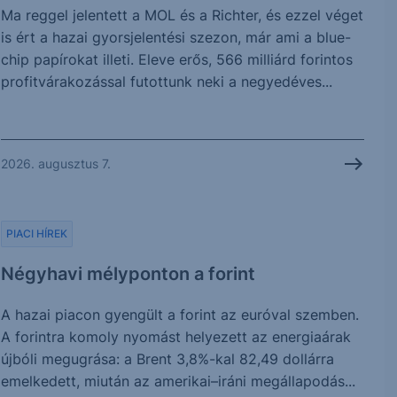
Ma reggel jelentett a MOL és a Richter, és ezzel véget
is ért a hazai gyorsjelentési szezon, már ami a blue-
chip papírokat illeti. Eleve erős, 566 milliárd forintos
profitvárakozással futottunk neki a negyedéves...
2026. augusztus 7.
PIACI HÍREK
Négyhavi mélyponton a forint
A hazai piacon gyengült a forint az euróval szemben.
A forintra komoly nyomást helyezett az energiaárak
újbóli megugrása: a Brent 3,8%-kal 82,49 dollárra
emelkedett, miután az amerikai–iráni megállapodás...