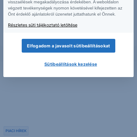
visszaélések megakadályozása érdekében. A weboldalon
dokumentumban foglaltak – teljes vagy részleges – felhasználása,
többszörözése, publikálása, átdolgozása, terjesztése kizárólag a Társaság
végzett tevékenységek nyomon követésével kifejezetten az
előzetes írásos engedélyével lehetséges. A jelen dokumentumban foglaltak
Önt érdeklő ajánlatokról üzenetet juttathatunk el Önnek.
kiadásuk időpontjában érvényesek. További részletek:
Erste Market
Dokumentumok – Erste Market
oldalon, illetve a Társaság ügyletek előtti
Részletes süti tájékoztató letöltése
tájékoztatásról szóló
hirdetményében
.
Elfogadom a javasolt sütibeállításokat
Sütibeállítások kezelése
PIACI HÍREK