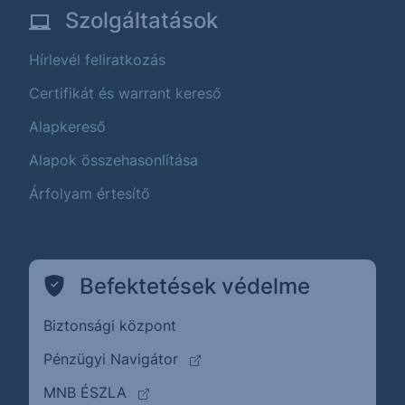
Szolgáltatások
Hírlevél feliratkozás
Certifikát és warrant kereső
Alapkereső
Alapok összehasonlítása
Árfolyam értesítő
Befektetések védelme
Biztonsági központ
(külső oldalra ugrik)
Pénzügyi Navigátor
(külső oldalra ugrik)
MNB ÉSZLA