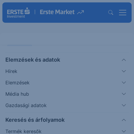
PIACI HÍREK
Elemzések és adatok
EURHUF: gyengült tegnap a forint
Hírek
ERSTE TÍZÓRAI
Elemzések
|
2025. december 5. 09:55
Média hub
Gazdasági adatok
Tegnap a gyengébb irányba korrigált a hazai
Keresés és árfolyamok
deviza az euróval szemben. Az EURHUF devizapár
383-on zárt, ami mintegy fél százalékos
Termék keresők