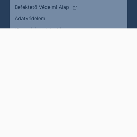
(külső oldalra ugrik)
Befektető Védelmi Alap
Adatvédelem
(külső oldalra ugrik)
Visszaélés bejelentése
Karrier
Impresszum
Cookie policy