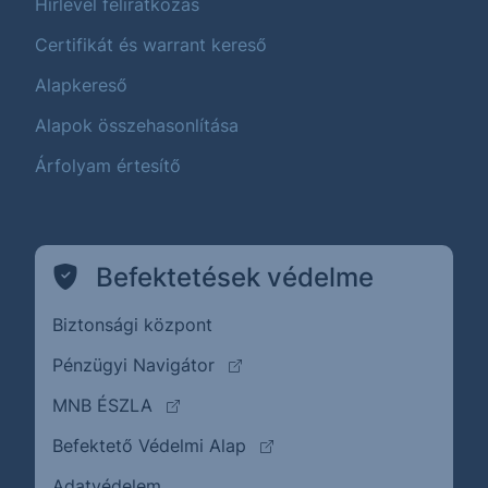
Hírlevél feliratkozás
Certifikát és warrant kereső
Alapkereső
Alapok összehasonlítása
Árfolyam értesítő
Befektetések védelme
Biztonsági központ
(külső oldalra ugrik)
Pénzügyi Navigátor
(külső oldalra ugrik)
MNB ÉSZLA
(külső oldalra ugrik)
Befektető Védelmi Alap
Adatvédelem