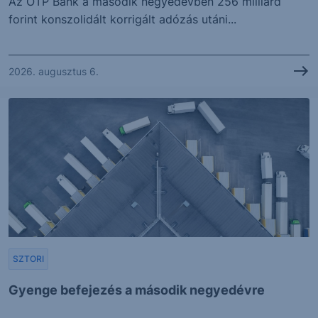
Az OTP Bank a második negyedévben 256 milliárd
forint konszolidált korrigált adózás utáni...
2026. augusztus 6.
SZTORI
Gyenge befejezés a második negyedévre