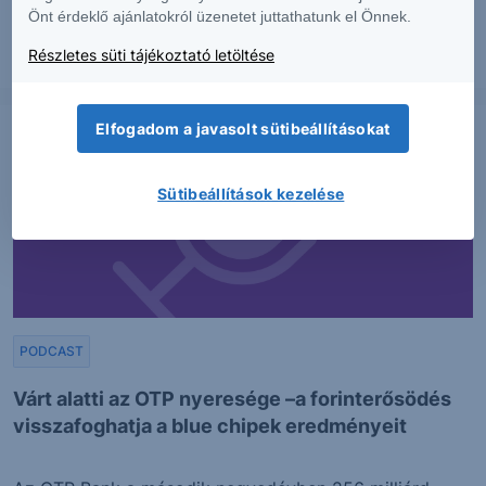
Önt érdeklő ajánlatokról üzenetet juttathatunk el Önnek.
Részletes süti tájékoztató letöltése
2026. augusztus 6.
Elfogadom a javasolt sütibeállításokat
Sütibeállítások kezelése
PODCAST
Várt alatti az OTP nyeresége –a forinterősödés
visszafoghatja a blue chipek eredményeit