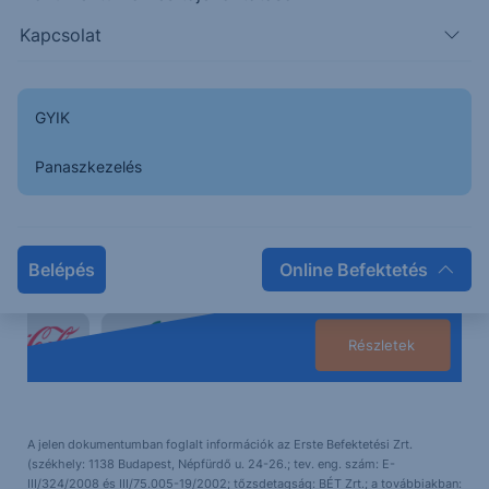
Kereskedjen közvetlenül a magyar, az osztrák, a német
Kapcsolat
és az amerikai piacon
GYIK
Panaszkezelés
Belépés
Online Befektetés
Részletek
A jelen dokumentumban foglalt információk az Erste Befektetési Zrt.
(székhely: 1138 Budapest, Népfürdő u. 24-26.; tev. eng. szám: E-
III/324/2008 és III/75.005-19/2002; tőzsdetagság: BÉT Zrt.; a továbbiakban: