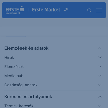
PIACI HÍREK
Elemzések és adatok
Hibridek is maradhatnának a
Hírek
kínálatban 2035 után
Elemzések
ERSTE REGGELI
Média hub
|
2025. december 2. 09:13
Gazdasági adatok
Keresés és árfolyamok
Az európai autógyártók szeretnék elérni, hogy a
belső égésű motorok értékesítésére 2035-től
Termék keresők