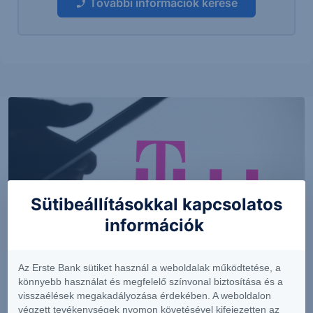
További információk kérése
Sütibeállításokkal kapcsolatos
információk
PIACI HÍREK
Az Erste Bank sütiket használ a weboldalak működtetése, a
könnyebb használat és megfelelő színvonal biztosítása és a
MTel: Változatlan második negyedéves
visszaélések megakadályozása érdekében. A weboldalon
eredmény
végzett tevékenységek nyomon követésével kifejezetten az