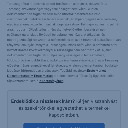
Társaság) által hitelesnek tartott forrásokon alapulnak, de azokért a
Társaság szavatosságot vagy felelősséget nem vállal. A jelen
dokumentumban foglaltak nem minősíthetők befektetésre való
ösztönzésnek, befektetési tanácsadásnak, értékpapír jegyzésére, vételére,
eladására vonatkozó felhívásnak vagy ajánlatnak. Felhívjuk szíves figyelmét
arra, hogy a múltbeli teljesítmények, illetve jövőbeli becslések nem
nyújtanak garanciát a jövőbeli teljesítményre nézve. A tőkepiaci és
makrogazdasági helyzetet, a befektetések és azok hozamai alakulását olyan
tényezők alakítják, melyre a Társaságnak nincs befolyása, a befektető által
hozott döntés következményei a Társaságra nem háríthatók át. A jelen
dokumentumban foglaltak – teljes vagy részleges – felhasználása,
többszörözése, publikálása, átdolgozása, terjesztése kizárólag a Társaság
előzetes írásos engedélyével lehetséges. A jelen dokumentumban foglaltak
kiadásuk időpontjában érvényesek. További részletek:
Erste Market
Dokumentumok – Erste Market
oldalon, illetve a Társaság ügyletek előtti
tájékoztatásról szóló
hirdetményében
.
Érdeklődik a részletek iránt?
Kérjen visszahívást
és szakértőnkkel egyeztethet a termékkel
kapcsolatban.