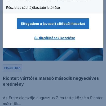
2026. augusztus 7.
Részletes süti tájékoztató letöltése
Elfogadom a javasolt sütibeállításokat
Sütibeállítások kezelése
PIACI HÍREK
Richter: várttól elmaradó második negyedéves
eredmény
Az Erste elemzője augusztus 7-én tette közzé a Richter
második...