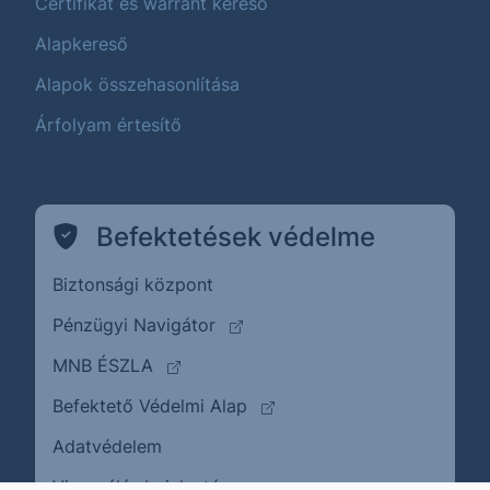
Certifikát és warrant kereső
Alapkereső
Alapok összehasonlítása
Árfolyam értesítő
Befektetések védelme
Biztonsági központ
(külső oldalra ugrik)
Pénzügyi Navigátor
(külső oldalra ugrik)
MNB ÉSZLA
(külső oldalra ugrik)
Befektető Védelmi Alap
Adatvédelem
(külső oldalra ugrik)
Visszaélés bejelentése