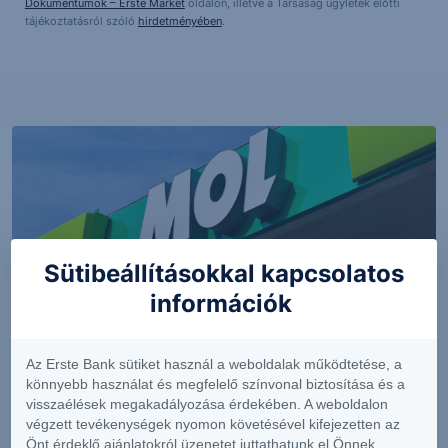
Dokumentumok – Erste Market
oldalon, illetve a Társaság ügyletek előtti
tájékoztatásról szóló
hirdetményében
.
Sütibeállításokkal kapcsolatos
információk
PIACI HÍREK
Az Erste Bank sütiket használ a weboldalak működtetése, a
könnyebb használat és megfelelő színvonal biztosítása és a
Erős lett a MOL második negyedéve
visszaélések megakadályozása érdekében. A weboldalon
végzett tevékenységek nyomon követésével kifejezetten az
Önt érdeklő ajánlatokról üzenetet juttathatunk el Önnek.