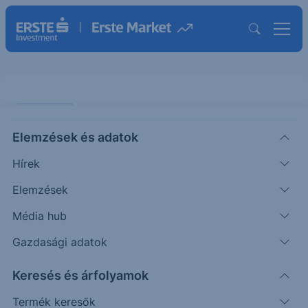
PIACI HÍREK
Elemzések és adatok
Újabb rekordok várhatóak az
Hírek
aranytól
Elemzések
ERSTE TÍZÓRAI
Média hub
|
2025. november 28. 11:27
Gazdasági adatok
Keresés és árfolyamok
A nagy bankok sorra emelik a jövő évi aranyár
várakozásaikat. A Deutsche Bank a korábbi 4.000
Termék keresők