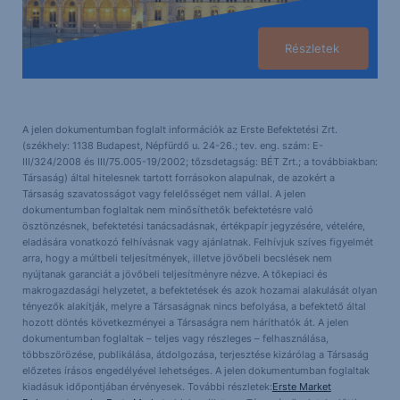
Részletek
A jelen dokumentumban foglalt információk az Erste Befektetési Zrt.
(székhely: 1138 Budapest, Népfürdő u. 24-26.; tev. eng. szám: E-
III/324/2008 és III/75.005-19/2002; tőzsdetagság: BÉT Zrt.; a továbbiakban:
Társaság) által hitelesnek tartott forrásokon alapulnak, de azokért a
Társaság szavatosságot vagy felelősséget nem vállal. A jelen
dokumentumban foglaltak nem minősíthetők befektetésre való
ösztönzésnek, befektetési tanácsadásnak, értékpapír jegyzésére, vételére,
eladására vonatkozó felhívásnak vagy ajánlatnak. Felhívjuk szíves figyelmét
arra, hogy a múltbeli teljesítmények, illetve jövőbeli becslések nem
nyújtanak garanciát a jövőbeli teljesítményre nézve. A tőkepiaci és
makrogazdasági helyzetet, a befektetések és azok hozamai alakulását olyan
tényezők alakítják, melyre a Társaságnak nincs befolyása, a befektető által
hozott döntés következményei a Társaságra nem háríthatók át. A jelen
dokumentumban foglaltak – teljes vagy részleges – felhasználása,
többszörözése, publikálása, átdolgozása, terjesztése kizárólag a Társaság
előzetes írásos engedélyével lehetséges. A jelen dokumentumban foglaltak
kiadásuk időpontjában érvényesek. További részletek:
Erste Market