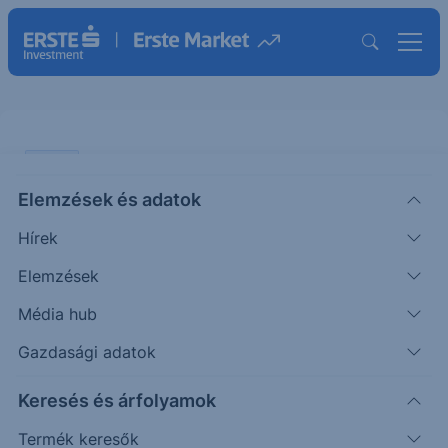
CHART
Elemzések és adatok
S&P 500: Ünneprontó
Hírek
jegybankárok
Elemzések
ÖTLETGYÁR CHART
Média hub
|
2025. november 14. 14:19
Gazdasági adatok
Keresés és árfolyamok
A kormányzati leállás véget ért, aminek eleinte
meg is örültek a befektetők. Múlt pénteken
Termék keresők