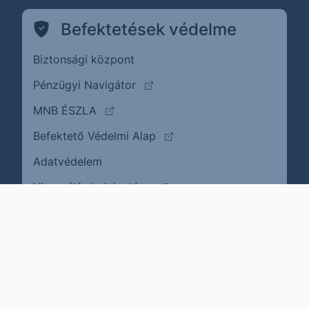
Befektetések védelme
Biztonsági központ
(külső oldalra ugrik)
Pénzügyi Navigátor
(külső oldalra ugrik)
MNB ÉSZLA
(külső oldalra ugrik)
Befektető Védelmi Alap
Adatvédelem
(külső oldalra ugrik)
Visszaélés bejelentése