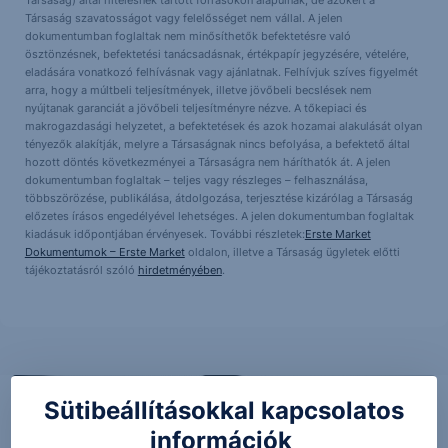
Társaság szavatosságot vagy felelősséget nem vállal. A jelen
dokumentumban foglaltak nem minősíthetők befektetésre való
ösztönzésnek, befektetési tanácsadásnak, értékpapír jegyzésére, vételére,
eladására vonatkozó felhívásnak vagy ajánlatnak. Felhívjuk szíves figyelmét
arra, hogy a múltbeli teljesítmények, illetve jövőbeli becslések nem
nyújtanak garanciát a jövőbeli teljesítményre nézve. A tőkepiaci és
makrogazdasági helyzetet, a befektetések és azok hozamai alakulását olyan
tényezők alakítják, melyre a Társaságnak nincs befolyása, a befektető által
hozott döntés következményei a Társaságra nem háríthatók át. A jelen
dokumentumban foglaltak – teljes vagy részleges – felhasználása,
többszörözése, publikálása, átdolgozása, terjesztése kizárólag a Társaság
előzetes írásos engedélyével lehetséges. A jelen dokumentumban foglaltak
kiadásuk időpontjában érvényesek. További részletek:
Erste Market
Dokumentumok – Erste Market
oldalon, illetve a Társaság ügyletek előtti
tájékoztatásról szóló
hirdetményében
.
Sütibeállításokkal kapcsolatos
információk