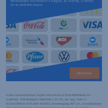
Kereskedjen közvetlenül a magyar, az osztrák, a német
és az amerikai piacon
Részletek
A jelen dokumentumban foglalt információk az Erste Befektetési Zrt.
(székhely: 1138 Budapest, Népfürdő u. 24-26.; tev. eng. szám: E-
III/324/2008 és III/75.005-19/2002; tőzsdetagság: BÉT Zrt.; a továbbiakban:
Társaság) által hitelesnek tartott forrásokon alapulnak, de azokért a