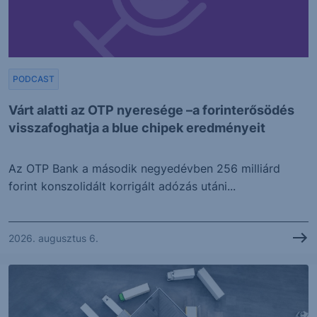
PODCAST
Várt alatti az OTP nyeresége –a forinterősödés
visszafoghatja a blue chipek eredményeit
Az OTP Bank a második negyedévben 256 milliárd
forint konszolidált korrigált adózás utáni...
2026. augusztus 6.