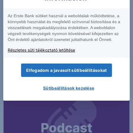
Az Erste Bank sütiket használ a weboldalak működtetése, a
könnyebb használat és megfelelő színvonal biztosítása és a
visszaélések megakadályozása érdekében. A weboldalon
végzett tevékenységek nyomon követésével kifejezetten az
Önt érdeklő ajánlatokról üzenetet juttathatunk el Önnek.
PIACI HÍREK
Részletes süti tájékoztató letöltése
MTel: Változatlan második negyedéves
eredmény
Elfogadom a javasolt sütibeállításokat
2026. augusztus 6.
Sütibeállítások kezelése