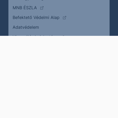
(külső oldalra ugrik)
MNB ÉSZLA
(külső oldalra ugrik)
Befektető Védelmi Alap
Adatvédelem
(külső oldalra ugrik)
Visszaélés bejelentése
Karrier
Impresszum