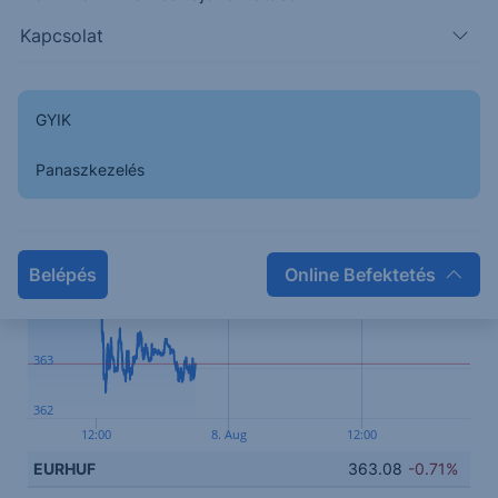
inflációs adatokat közli majd.
Kapcsolat
Kapcsolódó termék
GYIK
367
Panaszkezelés
366
365
Belépés
Online Befektetés
364
363
362
12:00
8. Aug
12:00
EURHUF
363.08
-0.71%