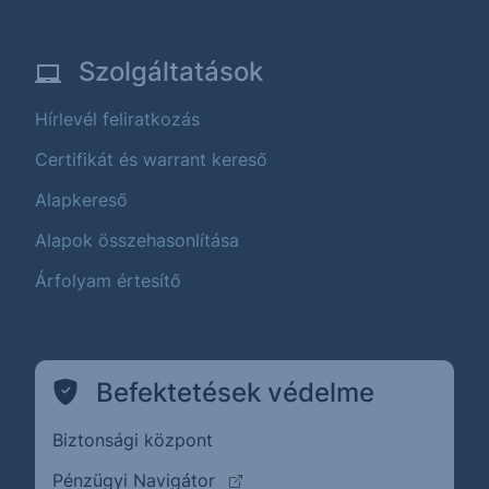
Szolgáltatások
Hírlevél feliratkozás
Certifikát és warrant kereső
Alapkereső
Alapok összehasonlítása
Árfolyam értesítő
Befektetések védelme
Biztonsági központ
(külső oldalra ugrik)
Pénzügyi Navigátor