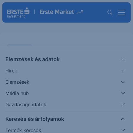
PIACI HÍREK
Elemzések és adatok
EURHUF: több mint másfél éves
Hírek
csúcson
Elemzések
ERSTE TÍZÓRAI
Média hub
|
2025. november 10. 10:26
Gazdasági adatok
Keresés és árfolyamok
A hazai piacon menetel a forint az erős irányba:
több mint másfél éves csúcson jár a magyar
Termék keresők