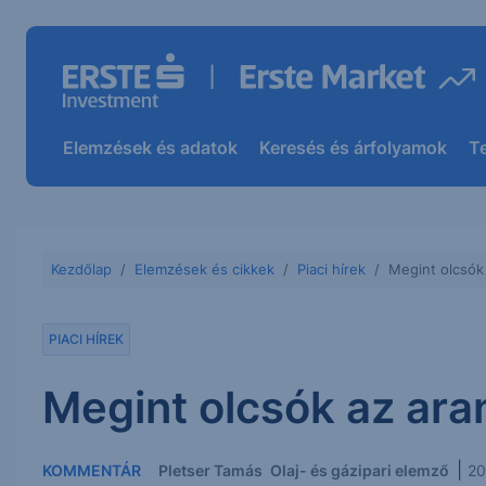
Elemzések és adatok
Keresés és árfolyamok
T
Kezdőlap
Elemzések és cikkek
Piaci hírek
Megint olcsók
PIACI HÍREK
Megint olcsók az ar
|
KOMMENTÁR
Pletser Tamás
Olaj- és gázipari elemző
20