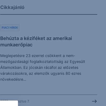
Cikkajánló
PIACI HÍREK
Behúzta a kéziféket az amerikai
munkaerőpiac
Meglepetésre 23 ezerrel csökkent a nem-
mezőgazdasági foglalkoztatottság az Egyesült
Államokban. Ez jócskán rácáfol az előzetes
várakozásokra, az elemzők ugyanis 80 ezres
növekedésre...
2026. augusztus 7.