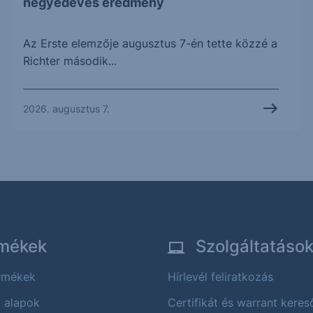
negyedéves eredmény
Az Erste elemzője augusztus 7-én tette közzé a
Richter második...
2026. augusztus 7.
mékek
Szolgáltatáso
ermékek
Hírlevél feliratkozás
i alapok
Certifikát és warrant keres