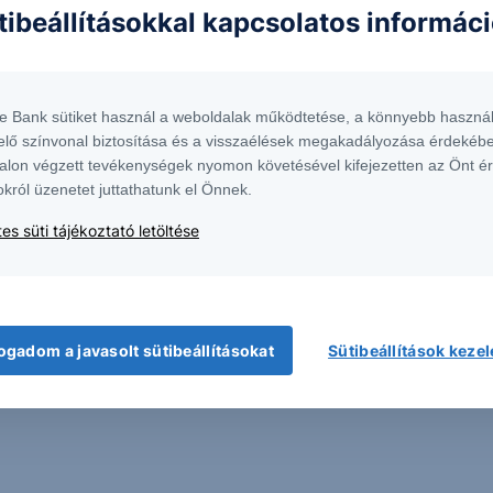
tibeállításokkal kapcsolatos informác
te Bank sütiket használ a weboldalak működtetése, a könnyebb használ
elő színvonal biztosítása és a visszaélések megakadályozása érdekébe
alon végzett tevékenységek nyomon követésével kifejezetten az Önt é
okról üzenetet juttathatunk el Önnek.
 1138 Budapest, Népfürdő u. 24-26.; tev. eng. szám: E-III/324/2008 és III/75.005-
artott forrásokon alapulnak, de azokért a Társaság szavatosságot vagy
es süti tájékoztató letöltése
fektetésre való ösztönzésnek, befektetési tanácsadásnak, értékpapír jegyzésére,
yelmét arra, hogy a múltbeli teljesítmények, illetve jövőbeli becslések nem
asági helyzetet, a befektetések és azok hozamai alakulását olyan tényezők
ntés következményei a Társaságra nem háríthatók át. A jelen dokumentumban
 átdolgozása, terjesztése kizárólag a Társaság előzetes írásos engedélyével
k. További részletek:
Erste Market Dokumentumok – Erste Market
oldalon, illetve
ogadom a javasolt sütibeállításokat
Sütibeállítások keze
mentumban foglaltak kizárólag a szerző személyes véleményét tükrözik és nem