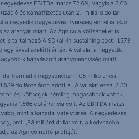
 A negyedéves EBITDA marzs 72,6%, vagyis a 3,06
izáció és kamatfizetés után 2,1 milliárd dollár
ul a negyedik negyedéves nyereség ennél is jobb
az aranyár miatt. Az Agnico a költségeket is
et is tartalmazó AISC (all-in sustaining cost) 1.373
 egy évvel ezelőtti érték. A vállalat a negyedik
a nagyobb kibányászott aranymennyiség miatt.
dei harmadik negyedévben 1,05 millió uncia
539 dolláros áron adott el. A vállalat ezzel 2,30
itermelési költségek némileg magasabbak voltak,
yanis 1.566 dollár/uncia volt. Az EBITDA marzs
yabb, mint a kanadai vetélytársé. A negyedéves
eség, ami 1,83 milliárd dollár volt, a kedvezőbb
dja az Agnico nettó profitját.