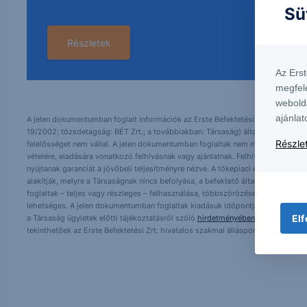
Sü
Részletek
Az Ers
megfel
webold
ajánlat
A jelen dokumentumban foglalt információk az Erste Befektetési Zrt. (székhely:
19/2002; tőzsdetagság: BÉT Zrt.; a továbbiakban: Társaság) által hitelesnek t
Részlet
felelősséget nem vállal. A jelen dokumentumban foglaltak nem minősíthetők be
vételére, eladására vonatkozó felhívásnak vagy ajánlatnak. Felhívjuk szíves fig
nyújtanak garanciát a jövőbeli teljesítményre nézve. A tőkepiaci és makrogazd
alakítják, melyre a Társaságnak nincs befolyása, a befektető által hozott dö
foglaltak – teljes vagy részleges – felhasználása, többszörözése, publikálása,
lehetséges. A jelen dokumentumban foglaltak kiadásuk időpontjában érvényese
Elf
a Társaság ügyletek előtti tájékoztatásról szóló
hirdetményében
. A jelen doku
tekinthetőek az Erste Befektetési Zrt. hivatalos szakmai álláspontjának