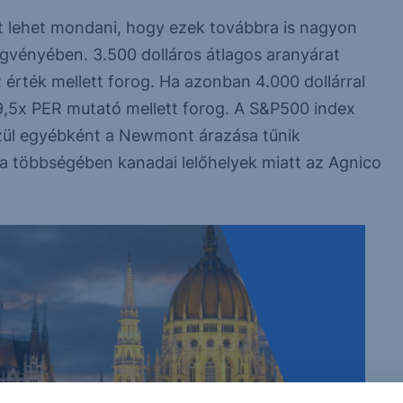
zt lehet mondani, hogy ezek továbbra is nagyon
gvényében. 3.500 dolláros átlagos aranyárat
érték mellett forog. Ha azonban 4.000 dollárral
,5x PER mutató mellett forog. A S&P500 index
közül egyébként a Newmont árazása tűnik
a többségében kanadai lelőhelyek miatt az Agnico