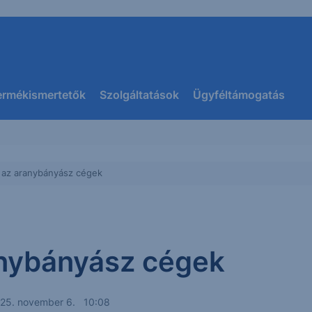
ermékismertetők
Szolgáltatások
Ügyféltámogatás
 az aranybányász cégek
anybányász cégek
25. november 6. 10:08