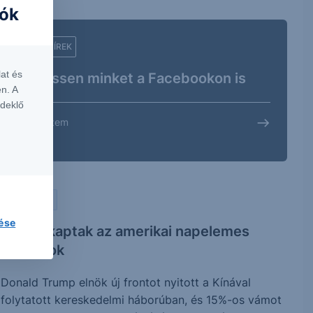
iók
FRISS HÍREK
at és
Kövessen minket a Facebookon is
n. A
rdeklő
Megnézem
PIACI HÍREK
lése
Jó hírt kaptak az amerikai napelemes
vállalatok
Donald Trump elnök új frontot nyitott a Kínával
folytatott kereskedelmi háborúban, és 15%-os vámot