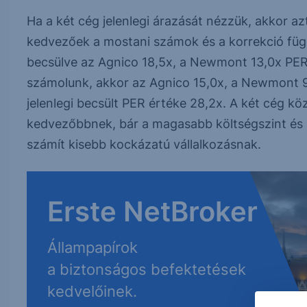
Ha a két cég jelenlegi árazását nézzük, akkor a
kedvezőek a mostani számok és a korrekció füg
becsülve az Agnico 18,5x, a Newmont 13,0x PER 
számolunk, akkor az Agnico 15,0x, a Newmont 9
jelenlegi becsült PER értéke 28,2x. A két cég 
kedvezőbbnek, bár a magasabb költségszint és 
számít kisebb kockázatú vállalkozásnak.
Erste NetBroker
Állampapírok
a biztonságos befektetések
kedvelőinek.