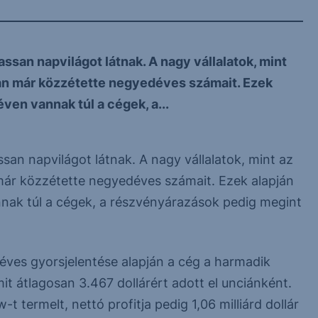
san napvilágot látnak. A nagy vállalatok, mint
n már közzétette negyedéves számait. Ezek
en vannak túl a cégek, a...
an napvilágot látnak. A nagy vállalatok, mint az
r közzétette negyedéves számait. Ezek alapján
ak túl a cégek, a részvényárazások pedig megint
ves gyorsjelentése alapján a cég a harmadik
t átlagosan 3.467 dollárért adott el unciánként.
-t termelt, nettó profitja pedig 1,06 milliárd dollár