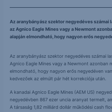
Az aranybányász szektor negyedéves számai las
az Agnico Eagle Mines vagy a Newmont azonba
alapján elmondható, hogy nagyon erős negyedév
Az aranybányász szektor negyedéves számai lass
Agnico Eagle Mines vagy a Newmont azonban má
elmondható, hogy nagyon erős negyedéven vann
kedvezőek az elmúlt pár hét korrekciója után.
A kanadai Agnico Eagle Mines (AEM US) negyedé
negyedévben 867 ezer uncia aranyat termelt, ami
A társaság 1,82 milliárd dollár működési cash flow