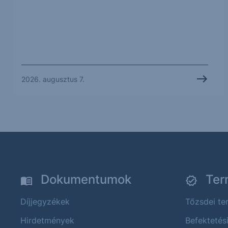
2026. augusztus 7.
Dokumentumok
Ter
Díjjegyzékek
Tőzsdei t
Hirdetmények
Befektetés