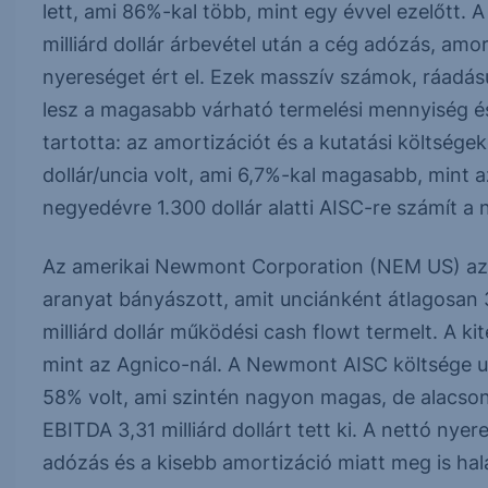
lett, ami 86%-kal több, mint egy évvel ezelőtt.
milliárd dollár árbevétel után a cég adózás, amort
nyereséget ért el. Ezek masszív számok, ráadás
lesz a magasabb várható termelési mennyiség és 
tartotta: az amortizációt és a kutatási költségek
dollár/uncia volt, ami 6,7%-kal magasabb, mint az
negyedévre 1.300 dollár alatti AISC-re számít 
Az amerikai Newmont Corporation (NEM US) az i
aranyat bányászott, amit unciánként átlagosan 3.
milliárd dollár működési cash flowt termelt. A k
mint az Agnico-nál. A Newmont AISC költsége ug
58% volt, ami szintén nagyon magas, de alacson
EBITDA 3,31 milliárd dollárt tett ki. A nettó nyer
adózás és a kisebb amortizáció miatt meg is hala