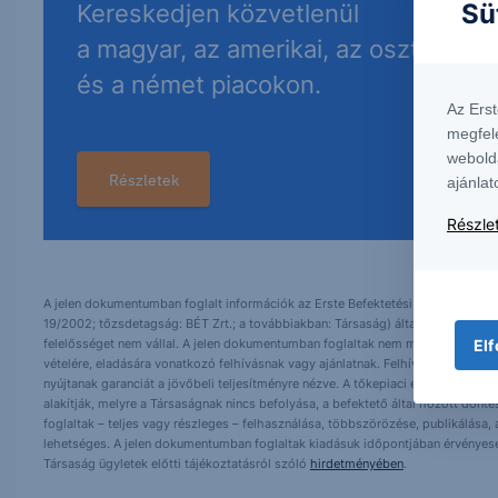
Sü
Kereskedjen közvetlenül
a magyar, az amerikai, az osztrák
és a német piacokon.
Az Ers
megfel
webold
Részletek
ajánlat
Részlet
A jelen dokumentumban foglalt információk az Erste Befektetési Zrt. (székhely:
19/2002; tőzsdetagság: BÉT Zrt.; a továbbiakban: Társaság) által hitelesnek t
felelősséget nem vállal. A jelen dokumentumban foglaltak nem minősíthetők be
Elf
vételére, eladására vonatkozó felhívásnak vagy ajánlatnak. Felhívjuk szíves fig
nyújtanak garanciát a jövőbeli teljesítményre nézve. A tőkepiaci és makrogazd
alakítják, melyre a Társaságnak nincs befolyása, a befektető által hozott dö
foglaltak – teljes vagy részleges – felhasználása, többszörözése, publikálása,
lehetséges. A jelen dokumentumban foglaltak kiadásuk időpontjában érvényese
Társaság ügyletek előtti tájékoztatásról szóló
hirdetményében
.