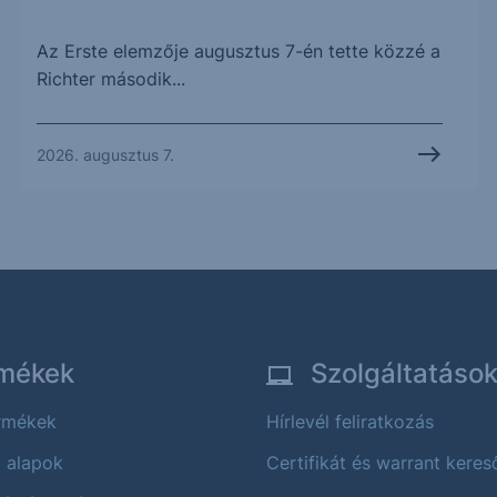
Az Erste elemzője augusztus 7-én tette közzé a
Richter második...
2026. augusztus 7.
mékek
Szolgáltatáso
ermékek
Hírlevél feliratkozás
i alapok
Certifikát és warrant keres