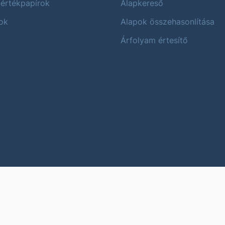
 értékpapírok
Alapkereső
ok
Alapok összehasonlítása
Árfolyam értesítő
Karrier
Impres