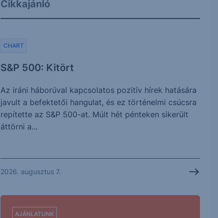
Cikkajánló
CHART
S&P 500: Kitört
Az iráni háborúval kapcsolatos pozitív hírek hatására
javult a befektetői hangulat, és ez történelmi csúcsra
repítette az S&P 500-at. Múlt hét pénteken sikerült
áttörni a...
2026. augusztus 7.
AJÁNLATUNK