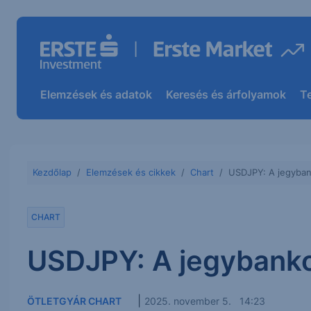
Elemzések és adatok
Keresés és árfolyamok
T
Kezdőlap
Elemzések és cikkek
Chart
USDJPY: A jegyban
CHART
USDJPY: A jegybanko
|
ÖTLETGYÁR CHART
2025. november 5. 14:23