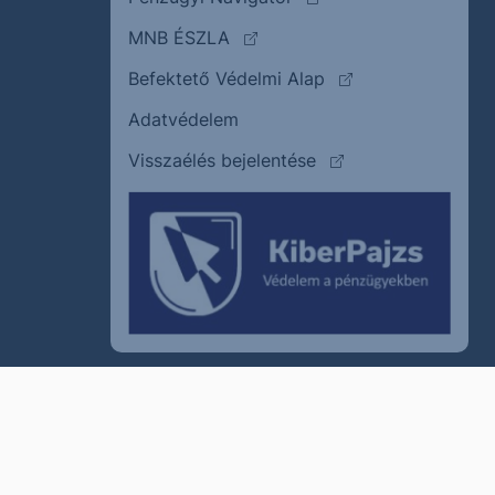
(külső oldalra ugrik)
MNB ÉSZLA
(külső oldalra ugrik
Befektető Védelmi Alap
Adatvédelem
(külső oldalra ugrik)
Visszaélés bejelentése
szum
Cookie policy
Jogi nyilatkozat
Kapcsolat
© 2011–2026
Erste Befektetési Zrt.