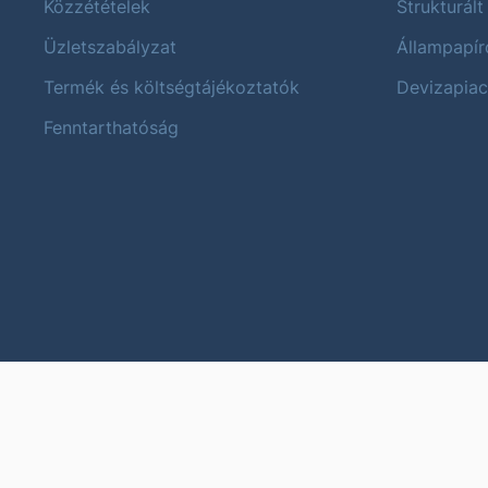
Közzétételek
Strukturált
Üzletszabályzat
Állampapír
Termék és költségtájékoztatók
Devizapiac
Fenntarthatóság