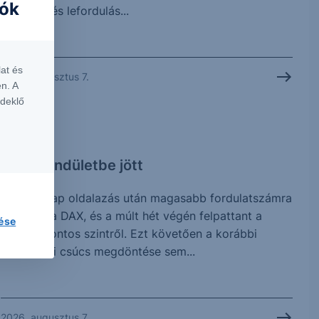
iók
megtört, és lefordulás...
at és
2026. augusztus 7.
n. A
rdeklő
CHART
DAX: Lendületbe jött
Néhány nap oldalazás után magasabb fordulatszámra
kapcsolt a DAX, és a múlt hét végén felpattant a
lése
25.508 pontos szintről. Ezt követően a korábbi
történelmi csúcs megdöntése sem...
2026. augusztus 7.