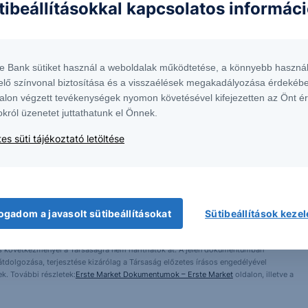
tibeállításokkal kapcsolatos informác
te Bank sütiket használ a weboldalak működtetése, a könnyebb használ
elő színvonal biztosítása és a visszaélések megakadályozása érdekébe
alon végzett tevékenységek nyomon követésével kifejezetten az Önt é
okról üzenetet juttathatunk el Önnek.
es süti tájékoztató letöltése
 1138 Budapest, Népfürdő u. 24-26.; tev. eng. szám: E-III/324/2008 és III/75.005-
artott forrásokon alapulnak, de azokért a Társaság szavatosságot vagy
fektetésre való ösztönzésnek, befektetési tanácsadásnak, értékpapír jegyzésére,
ogadom a javasolt sütibeállításokat
Sütibeállítások keze
yelmét arra, hogy a múltbeli teljesítmények, illetve jövőbeli becslések nem
asági helyzetet, a befektetések és azok hozamai alakulását olyan tényezők
ntés következményei a Társaságra nem háríthatók át. A jelen dokumentumban
 átdolgozása, terjesztése kizárólag a Társaság előzetes írásos engedélyével
k. További részletek:
Erste Market Dokumentumok – Erste Market
oldalon, illetve a