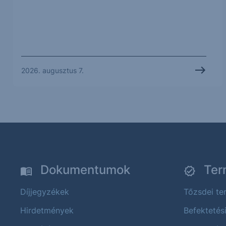
2026. augusztus 7.
Dokumentumok
Ter
Díjjegyzékek
Tőzsdei t
Hirdetmények
Befektetés