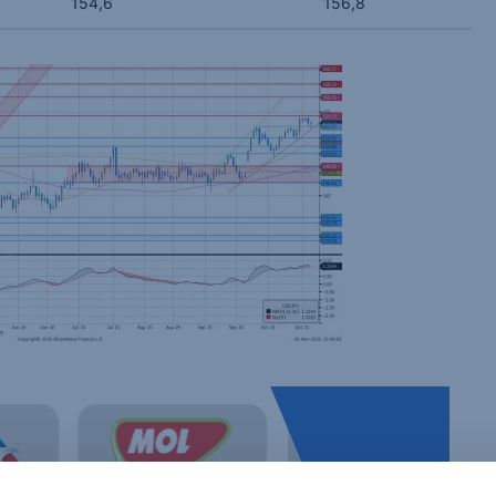
154,6
156,8