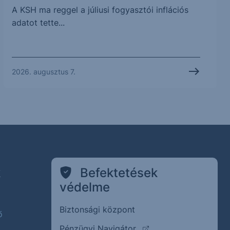
A KSH ma reggel a júliusi fogyasztói inflációs
adatot tette...
2026. augusztus 7.
k
Befektetések
védelme
Biztonsági központ
ő
(külső oldalra ugrik)
Pénzügyi Navigátor