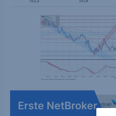
153,3
151,9
Erste NetBroker