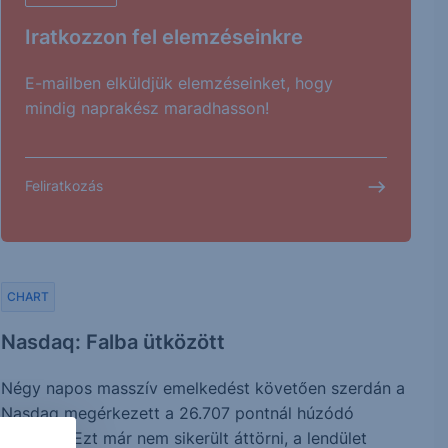
Iratkozzon fel elemzéseinkre
E-mailben elküldjük elemzéseinket, hogy
mindig naprakész maradhasson!
Feliratkozás
CHART
Nasdaq: Falba ütközött
Négy napos masszív emelkedést követően szerdán a
Nasdaq megérkezett a 26.707 pontnál húzódó
szinthez. Ezt már nem sikerült áttörni, a lendület