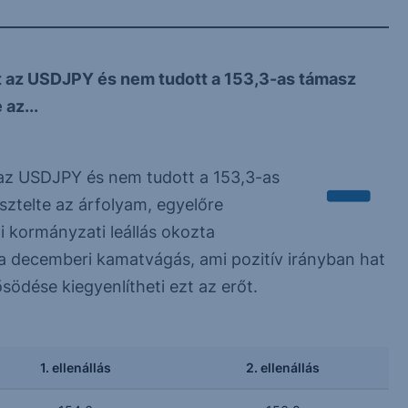
t az USDJPY és nem tudott a 153,3-as támasz
 az...
 az USDJPY és nem tudott a 153,3-as
esztelte az árfolyam, egyelőre
i kormányzati leállás okozta
 decemberi kamatvágás, ami pozitív irányban hat
södése kiegyenlítheti ezt az erőt.
1. ellenállás
2. ellenállás